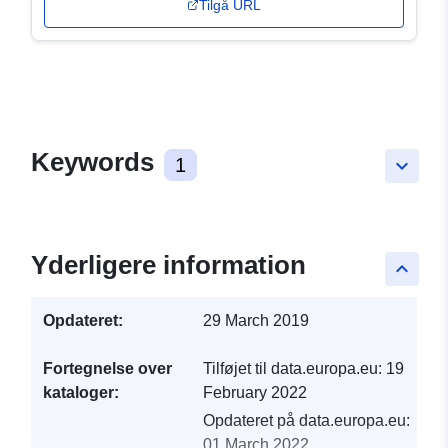
Tilgå URL
Keywords
1
keyboard_arrow_down
Yderligere information
keyboard_arrow_up
Opdateret:
29 March 2019
Fortegnelse over
Tilføjet til data.europa.eu:
19
kataloger:
February 2022
Opdateret på data.europa.eu:
01 March 2022