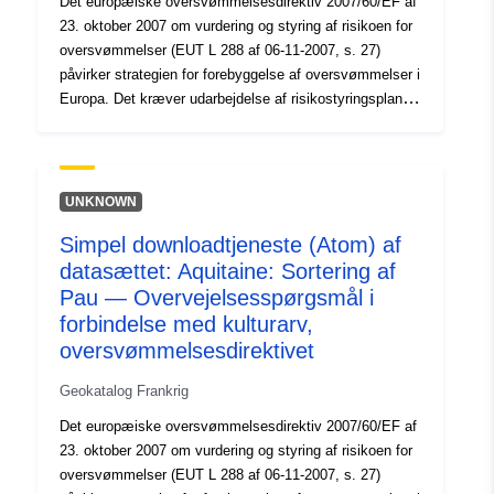
Det europæiske oversvømmelsesdirektiv 2007/60/EF af
problemer, der er blevet udsat for oversvømmelser i et
23. oktober 2007 om vurdering og styring af risikoen for
passende omfang.
oversvømmelser (EUT L 288 af 06-11-2007, s. 27)
påvirker strategien for forebyggelse af oversvømmelser i
Europa. Det kræver udarbejdelse af risikostyringsplaner
for oversvømmelser med henblik på at mindske
oversvømmelsernes negative konsekvenser for
menneskers sundhed, miljøet, kulturarven og den
økonomiske aktivitet. Målsætningen og kravene til
UNKNOWN
gennemførelsen er fastsat i lov af 12. juli 2010 om en
Simpel downloadtjeneste (Atom) af
national miljøforpligtelse (LENE) og dekret af 2. marts
datasættet: Aquitaine: Sortering af
2011. I den forbindelse er det primære mål med
kortlægningen af oversvømmelses- og
Pau — Overvejelsesspørgsmål i
oversvømmelsesrisikoen for interne afkast at bidrage til
forbindelse med kulturarv,
udarbejdelsen af risikostyringsplaner for
oversvømmelsesdirektivet
oversvømmelser ved at homogenisere og gøre
indsigelse mod viden om oversvømmelseseksponering.
Geokatalog Frankrig
Dette datasæt anvendes til at udarbejde kort over de
Det europæiske oversvømmelsesdirektiv 2007/60/EF af
problemer, der er blevet udsat for oversvømmelser i et
23. oktober 2007 om vurdering og styring af risikoen for
passende omfang.
oversvømmelser (EUT L 288 af 06-11-2007, s. 27)