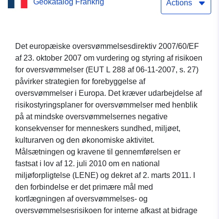
Geokatalog Frankrig
vedrørende kulturarv,
Actions
oversvømmelsesdirektivet
Det europæiske oversvømmelsesdirektiv 2007/60/EF
af 23. oktober 2007 om vurdering og styring af risikoen
for oversvømmelser (EUT L 288 af 06-11-2007, s. 27)
påvirker strategien for forebyggelse af
oversvømmelser i Europa. Det kræver udarbejdelse af
risikostyringsplaner for oversvømmelser med henblik
på at mindske oversvømmelsernes negative
konsekvenser for menneskers sundhed, miljøet,
kulturarven og den økonomiske aktivitet.
Målsætningen og kravene til gennemførelsen er
fastsat i lov af 12. juli 2010 om en national
miljøforpligtelse (LENE) og dekret af 2. marts 2011. I
den forbindelse er det primære mål med
kortlægningen af oversvømmelses- og
oversvømmelsesrisikoen for interne afkast at bidrage