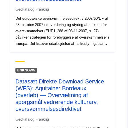
Geokatalog Frankrig
Det europæiske oversvømmelsesdirektiv 2007/60/EF af
23. oktober 2007 om vurdering og styring af risikoen for
oversvømmelser (EUT L 288 af 06-11-2007, s. 27)
påvirker strategien for forebyggelse af oversvømmelser i
Europa. Det kræver udarbejdelse af risikostyringsplaner
for oversvømmelser med henblik på at mindske
oversvømmelsernes negative konsekvenser for
menneskers sundhed, miljøet, kulturarven og den
økonomiske aktivitet. Målsætningen og kravene til
UNKNOWN
gennemførelsen er fastsat i lov af 12. juli 2010 om en
Datasæt Direkte Download Service
national miljøforpligtelse (LENE) og dekret af 2. marts
(WFS): Aquitaine: Bordeaux
2011. I den forbindelse er det primære mål med
kortlægningen af oversvømmelses- og
(overløb) — Overvæltning af
oversvømmelsesrisikoen for interne afkast at bidrage til
spørgsmål vedrørende kulturarv,
udarbejdelsen af risikostyringsplaner for
oversvømmelsesdirektivet
oversvømmelser ved at homogenisere og gøre
indsigelse mod viden om oversvømmelseseksponering.
Geokatalog Frankrig
Dette datasæt anvendes til at udarbejde kort over de