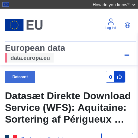
How do you know?
Log ind
European data
data.europa.eu
0
Datasæt
Datasæt Direkte Download
Service (WFS): Aquitaine:
Sortering af Périgueux —
Overvågning af spørgsmål