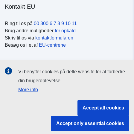
Kontakt EU
Ring til os på
00 800 6 7 8 9 10 11
Brug andre muligheder
for opkald
Skriv til os via
kontaktformularen
Besøg os i et af
EU-centrene
Sociale medier
Vi benytter cookies på dette website for at forbedre
Søg efter EU's sider på
sociale medier
din brugeroplevelse
More info
EU-institutioner og -organer
Accept all cookies
Søg efter alle EU-institutioner og -organer
Accept only essential cookies