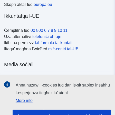
Skopri aktar fuq
europa.eu
Ikkuntattja l-UE
Ċemplilna fuq
00 800 6 7 8 9 10 11
Uża alternattivi
telefoniċi oħrajn
Iktbilna permezz
tal-formola ta’ kuntatt
Iltaqa’ magħna f’wieħed
miċ-ċentri tal-UE
Media soċjali
Fittex mezzi
tal-media soċjali tal-UE
Aħna nużaw il-cookies fuq dan is-sit sabiex insaħħu
l-esperjenza tiegħek ta' utent
L-istituzzjonijiet u l-korpi tal-UE
More info
Fittex l-istituzzjonijiet u l-korpi kollha tal-UE.