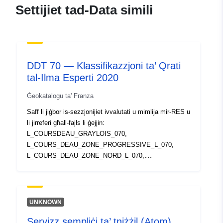
c535-4d40-aad5-
Settijiet tad-Data simili
99e811650924
uriRef:
http://data.europa.eu/88u/dataset/fr
120066022-srv-97d7a45b-109e-
4f8b-8b5e-2bf41ca49a45
DDT 70 — Klassifikazzjoni ta’ Qrati
tal-Ilma Esperti 2020
Tip:
Riżorsa:
http://inspire.ec.europa.eu/metadat
Ġeokatalogu ta' Franza
codelist/ResourceType/services
Saff li jiġbor is-sezzjonijiet ivvalutati u mimlija mir-RES u
li jirreferi għall-fajls li ġejjin:
L_COURSDEAU_GRAYLOIS_070,
L_COURS_DEAU_ZONE_PROGRESSIVE_L_070,
L_COURS_DEAU_ZONE_NORD_L_070,
L_COURS_DEAU_SECTEUR_OGNON_L_070 u
L_COURSDEAU_BATARD_DURGEON_COLOMBINE_V
AUCHOUX_L_070 u s-saff Graylois L_FOS_L_070. Dan
is-saff huwa vvalidat għall-KAAT, iżda fl-istruttura tat-
UNKNOWN
tabella tiegħu għandu wkoll qasam “ECOULT” li
Servizz sempliċi ta’ tniżżil (Atom)
jiddetermina t-tip ta’ fluss (Kors tal-Ilma, Kors Mhux tal-