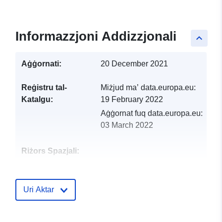
Informazzjoni Addizzjonali
keyboard_arrow_up
Aġġornati:
20 December 2021
Reġistru tal-
Miżjud ma’ data.europa.eu:
Katalgu:
19 February 2022
Aġġornat fuq data.europa.eu:
03 March 2022
Riżors Spazjali:
Identifikaturi:
http://catalogue.geo-
ide.developpement-
Uri Aktar
durable.gouv.fr/service/fr-
120066022-wxs-c7f2e336-