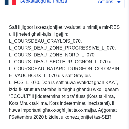
Ġeokatalogu ta' Franza
2020
Actions
Saff li jiġbor is-sezzjonijiet ivvalutati u mimlija mir-RES
u li jirreferi għall-fajls li ġejjin:
L_COURSDEAU_GRAYLOIS_070,
L_COURS_DEAU_ZONE_PROGRESSIVE_L_070,
L_COURS_DEAU_ZONE_NORD_L_070,
L_COURS_DEAU_SECTEUR_OGNON_L_070 u
L_COURSDEAU_BATARD_DURGEON_COLOMBIN
E_VAUCHOUX_L_070 u s-saff Graylois
L_FOS_L_070. Dan is-saff huwa vvalidat għall-KAAT,
iżda fl-istruttura tat-tabella tiegħu għandu wkoll qasam
“ECOULT” li jiddetermina t-tip ta’ fluss (Kors tal-Ilma,
Kors Mhux tal-Ilma, Kors indeterminat, ineżistenti), li
huwa importanti għax-xogħlijiet tax-xmajjar. Aġġornat
f’Settembru 2020 b’żidiet u korrezzjonijiet tas-SER.