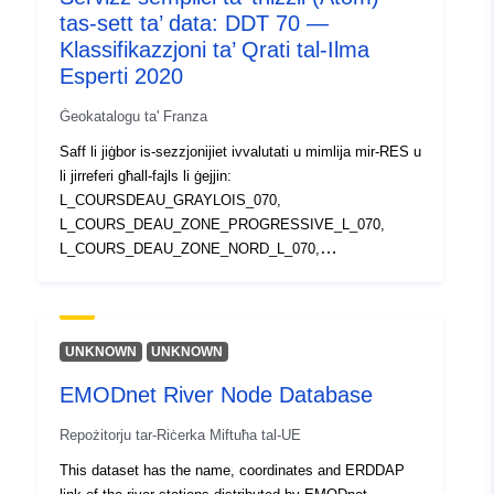
tas-sett ta’ data: DDT 70 —
Ilma, Kors indeterminat, ineżistenti), li huwa importanti
għax-xogħlijiet tax-xmajjar. Aġġornat f’Settembru 2020
Klassifikazzjoni ta’ Qrati tal-Ilma
b’żidiet u korrezzjonijiet tas-SER.
Esperti 2020
Ġeokatalogu ta' Franza
Saff li jiġbor is-sezzjonijiet ivvalutati u mimlija mir-RES u
li jirreferi għall-fajls li ġejjin:
L_COURSDEAU_GRAYLOIS_070,
L_COURS_DEAU_ZONE_PROGRESSIVE_L_070,
L_COURS_DEAU_ZONE_NORD_L_070,
L_COURS_DEAU_SECTEUR_OGNON_L_070 u
L_COURSDEAU_BATARD_DURGEON_COLOMBINE_V
AUCHOUX_L_070 u s-saff Graylois L_FOS_L_070. Dan
is-saff huwa vvalidat għall-KAAT, iżda fl-istruttura tat-
UNKNOWN
UNKNOWN
tabella tiegħu għandu wkoll qasam “ECOULT” li
EMODnet River Node Database
jiddetermina t-tip ta’ fluss (Kors tal-Ilma, Kors Mhux tal-
Ilma, Kors indeterminat, ineżistenti), li huwa importanti
Repożitorju tar-Riċerka Miftuħa tal-UE
għax-xogħlijiet tax-xmajjar. Aġġornat f’Settembru 2020
b’żidiet u korrezzjonijiet tas-SER.
This dataset has the name, coordinates and ERDDAP