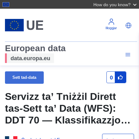
How do you know?
Illoggjar
European data
data.europa.eu
0
Sett tad-data
Servizz ta’ Tniżżil Dirett
tas-Sett ta’ Data (WFS):
DDT 70 — Klassifikazzjoni
ta’ Qrati tal-Ilma Esperti