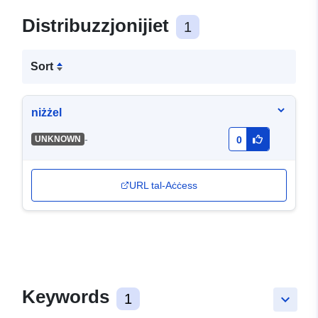
Distribuzzjonijiet
1
Sort
niżżel
-
UNKNOWN
0
URL tal-Aċċess
Keywords
1
keyboard_arrow_down