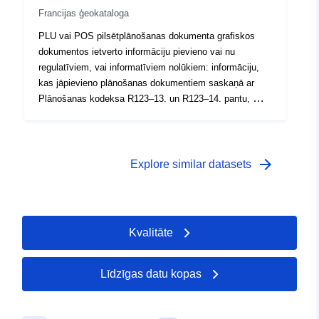
Francijas ģeokataloga
PLU vai POS pilsētplānošanas dokumenta grafiskos
dokumentos ietverto informāciju pievieno vai nu
regulatīviem, vai informatīviem nolūkiem: informāciju,
kas jāpievieno plānošanas dokumentiem saskaņā ar
Plānošanas kodeksa R123–13. un R123–14. pantu, —
informāciju, kas sniegta grafiskos dokumentos
informācijas nolūkā.
arrow_forward
Explore similar datasets
Kvalitāte
Līdzīgas datu kopas