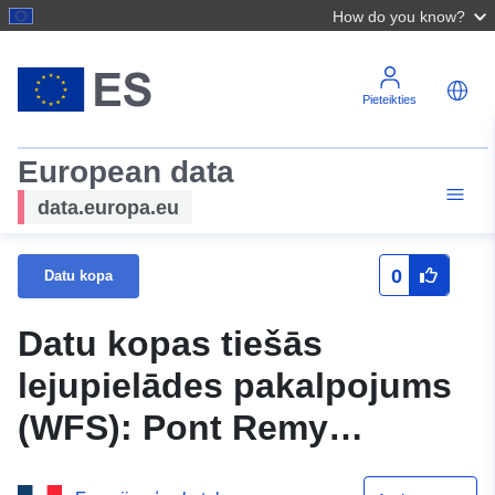
How do you know?
Pieteikties
European data
data.europa.eu
0
Datu kopa
Datu kopas tiešās
lejupielādes pakalpojums
(WFS): Pont Remy
pašvaldības PLU