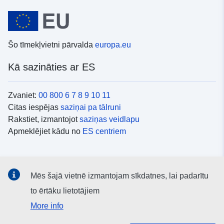
Šo tīmekļvietni pārvalda
europa.eu
Kā sazināties ar ES
Zvaniet:
00 800 6 7 8 9 10 11
Citas iespējas
saziņai pa tālruni
Rakstiet, izmantojot
saziņas veidlapu
Apmeklējiet kādu no
ES centriem
Sociālie mediji
Mēs šajā vietnē izmantojam sīkdatnes, lai padarītu
ES konti
sociālajos medijos
to ērtāku lietotājiem
More info