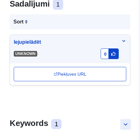
Sadalījumi
1
Sort
lejupielādēt
-
UNKNOWN
0
Piekļuves URL
Keywords
1
keyboard_arrow_down