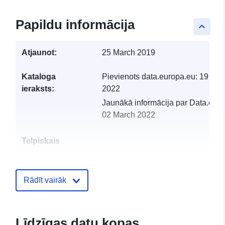
Papildu informācija
keyboard_arrow_up
Atjaunot:
25 March 2019
Kataloga
Pievienots data.europa.eu:
19 Feb
ieraksts:
2022
Jaunākā informācija par Data.euro
02 March 2022
Telpiskais
resurss:
Identifikatori:
http://descartes-dev.cete-
Rādīt vairāk
mediterranee.i2/service/fr-
120066022-wxs-8cc63b8e-
69bc-4884-b6ec-
Līdzīgas datu kopas