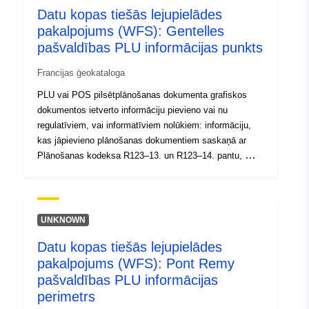
Datu kopas tiešās lejupielādes
pakalpojums (WFS): Gentelles
pašvaldības PLU informācijas punkts
Francijas ģeokataloga
PLU vai POS pilsētplānošanas dokumenta grafiskos
dokumentos ietverto informāciju pievieno vai nu
regulatīviem, vai informatīviem nolūkiem: informāciju,
kas jāpievieno plānošanas dokumentiem saskaņā ar
Plānošanas kodeksa R123–13. un R123–14. pantu, —
informāciju, kas sniegta grafiskos dokumentos
informācijas nolūkā.
UNKNOWN
Datu kopas tiešās lejupielādes
pakalpojums (WFS): Pont Remy
pašvaldības PLU informācijas
perimetrs