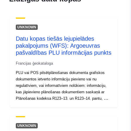
e2571ea23fe4
uriRef:
http://data.europa.eu/88u/dataset/fr
120066022-srv-97ecf4fc-10db-
UNKNOWN
4d69-a48c-5fbac8c9cd7d
Datu kopas tiešās lejupielādes
Tips:
Avoti:
pakalpojums (WFS): Argoeuvras
http://inspire.ec.europa.eu/metadat
pašvaldības PLU informācijas punkts
codelist/SpatialDataServiceType/d
Francijas ģeokataloga
PLU vai POS pilsētplānošanas dokumenta grafiskos
dokumentos ietverto informāciju pievieno vai nu
regulatīviem, vai informatīviem nolūkiem: informāciju,
kas jāpievieno plānošanas dokumentiem saskaņā ar
Plānošanas kodeksa R123–13. un R123–14. pantu, —
informāciju, kas sniegta grafiskos dokumentos
informācijas nolūkā.
UNKNOWN