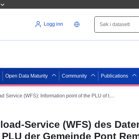
Logg inn
Open Data Maturity
Community
Publications
Dataset Direct Download Service (WFS): Information point of the PLU of the municipality of Pont Remy
load-Service (WFS) des Date
s PLU der Gemeinde Pont Re