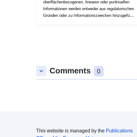
oberflächenbezogenen, linearen oder punktuellen
Informationen werden entweder aus regulatorischen
Gründen oder zu Informationszwecken hinzugefügt:
— die Informationen, die gemäß den Artikeln R123-
13 und R123-14 des Städtebaugesetzbuchs den
städtebaulichen Dokumenten beizufügen sind,- die
Informationen, die zu Informationszwecken in den
grafischen Dokumenten enthalten sind.
Comments
keyboard_arrow_down
0
This website is managed by the
Publications