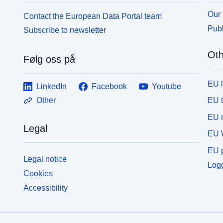
Our 
Contact the European Data Portal team
Publ
Subscribe to newsletter
Oth
Følg oss på
EU 
LinkedIn
Facebook
Youtube
EU 
Other
EU r
Legal
EU 
EU p
Legal notice
Logg
Cookies
Accessibility