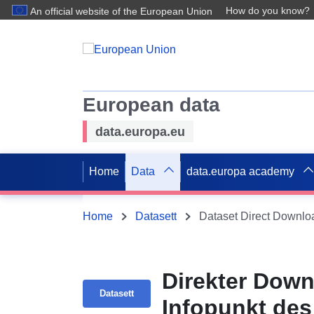
How do you know?
An official website of the European Union
European data
data.europa.eu
Home
Data
data.europa academy
Home
Datasett
Direkter Down
Datasett
Infopunkt de