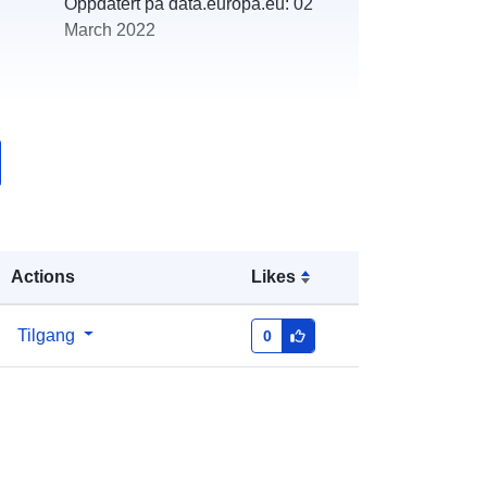
Oppdatert på data.europa.eu:
02
March 2022
r:
http://descartes-dev.cete-
mediterranee.i2/service/fr-
120066022-wxs-8cc63b8e-69bc-
4884-b6ec-e2571ea23fe4
http://data.europa.eu/88u/dataset/fr-
Actions
Likes
120066022-srv-97ecf4fc-10db-4d69-
a48c-5fbac8c9cd7d
Tilgang
0
Ressurs:
http://inspire.ec.europa.eu/metadata-
codelist/SpatialDataServiceType/do
wnlo...