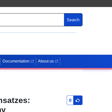
Search
Documentation
About us
nsatzes:
0
my