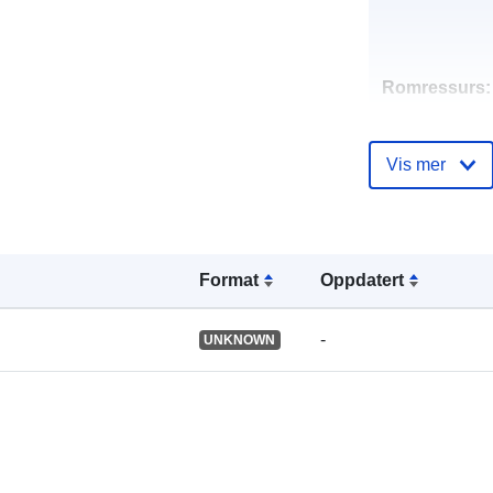
Romressurs:
Identifikatore
Vis mer
uriRef:
Format
Oppdatert
-
UNKNOWN
Type: