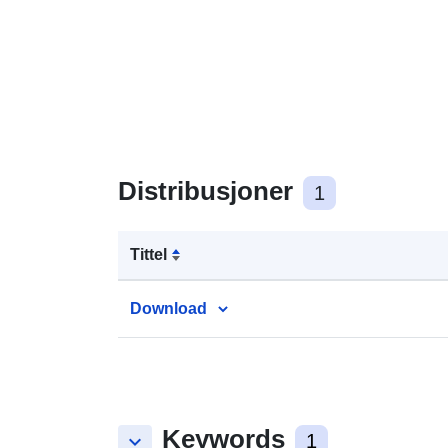
Distribusjoner
1
Tittel
Download
Keywords
keyboard_arrow_down
1