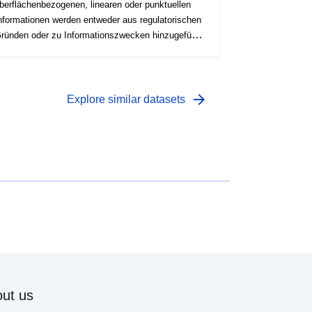
berflächenbezogenen, linearen oder punktuellen
nformationen werden entweder aus regulatorischen
ründen oder zu Informationszwecken hinzugefügt:
 die Informationen, die gemäß den Artikeln R123-
3 und R123-14 des Städtebaugesetzbuchs den
tädtebaulichen Dokumenten beizufügen sind,- die
nformationen, die zu Informationszwecken in den
arrow_forward
Explore similar datasets
rafischen Dokumenten enthalten sind.
ut us