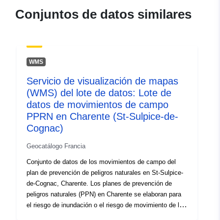
120066022-atom-c2919b70-
Conjuntos de datos similares
f345-490a-9a30-
042d1662590d
uriRef:
http://data.europa.eu/88u/dataset/fr
WMS
120066022-srv-97f5d50f-e20a-
4c9f-9da7-5075f67c8c67
Servicio de visualización de mapas
(WMS) del lote de datos: Lote de
Tipo:
Recurso:
datos de movimientos de campo
http://inspire.ec.europa.eu/metadat
PPRN en Charente (St-Sulpice-de-
codelist/SpatialDataServiceType/d
Cognac)
Geocatálogo Francia
Conjunto de datos de los movimientos de campo del
plan de prevención de peligros naturales en St-Sulpice-
de-Cognac, Charente. Los planes de prevención de
peligros naturales (PPN) en Charente se elaboran para
el riesgo de inundación o el riesgo de movimiento de la
tierra. La herramienta PPR forma parte de la Ley de 22