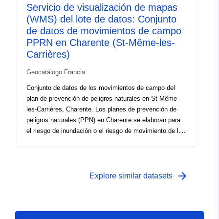
Servicio de visualización de mapas
competencia del Estado y contiene tres categorías de
(WMS) del lote de datos: Conjunto
información: — zonificación reglamentaria que delimita
las zonas geográficas en las que las normativas
de datos de movimientos de campo
específicas imponen requisitos que varían en función
PPRN en Charente (St-Même-les-
del nivel de peligro al que esté expuesta la zona; — los
Carrières)
peligros en el origen del riesgo; — los problemas
detectados durante el desarrollo del PPR.
Geocatálogo Francia
Conjunto de datos de los movimientos de campo del
plan de prevención de peligros naturales en St-Même-
les-Carrières, Charente. Los planes de prevención de
peligros naturales (PPN) en Charente se elaboran para
el riesgo de inundación o el riesgo de movimiento de la
tierra. La herramienta PPR forma parte de la Ley de 22
de julio de 1987 sobre la organización de la seguridad
civil, la protección de los bosques contra los incendios y
la prevención de riesgos graves. Según lo decidido por
arrow_forward
Explore similar datasets
el Prefecto, la preparación de un PPR es competencia
del Estado y contiene tres categorías de información: —
zonificación reglamentaria que delimite las zonas
geográficas en las que las normativas específicas