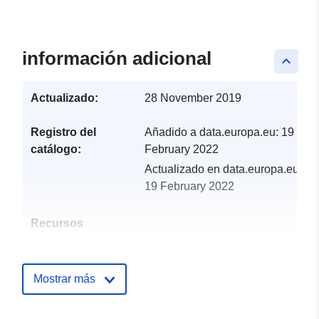
información adicional
keyboard_arrow_up
Actualizado:
28 November 2019
Registro del
Añadido a data.europa.eu:
19
catálogo:
February 2022
Actualizado en data.europa.eu:
19 February 2022
Recursos
espacial:
Identificadores:
http://catalogue.geo-
Mostrar más
ide.developpement-
durable.gouv.fr/service/fr-