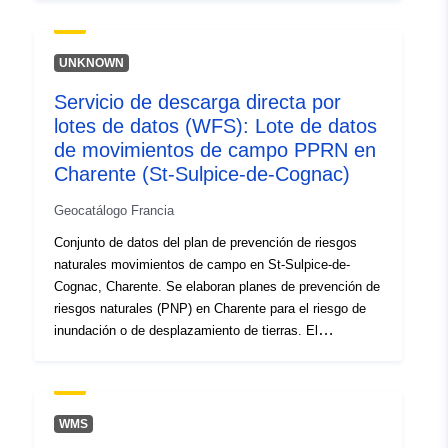
de julio de 1987 sobre la organización de la seguridad
civil, la protección de los bosques contra los incendios y
la prevención de riesgos graves. Según lo decidido por
UNKNOWN
el Prefecto, la preparación de un PPR es competencia
Servicio de descarga directa por
del Estado y contiene tres categorías de información: —
lotes de datos (WFS): Lote de datos
zonificación reglamentaria que delimite las zonas
geográficas en las que las normativas específicas
de movimientos de campo PPRN en
imponen requisitos que varían en función del nivel de
Charente (St-Sulpice-de-Cognac)
peligro al que está expuesta la zona; — los peligros en
Geocatálogo Francia
el origen del riesgo; — las cuestiones identificadas
durante el desarrollo del RPP.
Conjunto de datos del plan de prevención de riesgos
naturales movimientos de campo en St-Sulpice-de-
Cognac, Charente. Se elaboran planes de prevención de
riesgos naturales (PNP) en Charente para el riesgo de
inundación o de desplazamiento de tierras. El
instrumento PPR forma parte de la Ley de 22 de julio de
1987 relativa a la organización de la seguridad civil, la
protección de los bosques contra los incendios y la
prevención de riesgos importantes. Según lo decidido
WMS
por el Prefecto, la preparación de un PPR es