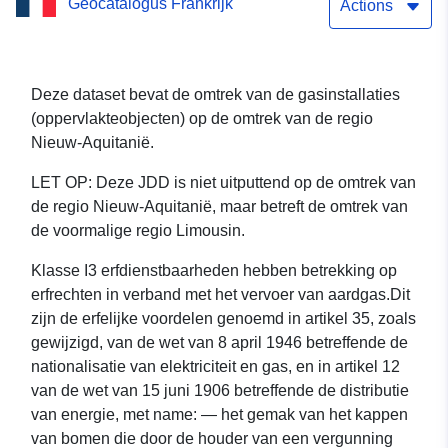
Geocatalogus Frankrijk
Gastransmissie- en -
Actions
distributiepijpleidingen
gekoppeld aan klasse I3
Deze dataset bevat de omtrek van de gasinstallaties
(oppervlakteobjecten) op de omtrek van de regio
erfdienstbaarheden —
Nieuw-Aquitanië.
Perimeters (oppervlakte)
LET OP: Deze JDD is niet uitputtend op de omtrek van
de regio Nieuw-Aquitanië, maar betreft de omtrek van
de voormalige regio Limousin.
Klasse I3 erfdienstbaarheden hebben betrekking op
erfrechten in verband met het vervoer van aardgas.Dit
zijn de erfelijke voordelen genoemd in artikel 35, zoals
gewijzigd, van de wet van 8 april 1946 betreffende de
nationalisatie van elektriciteit en gas, en in artikel 12
van de wet van 15 juni 1906 betreffende de distributie
van energie, met name: — het gemak van het kappen
van bomen die door de houder van een vergunning