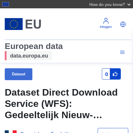
How do you know?
Inloggen
European data
data.europa.eu
0
Dataset
Dataset Direct Download
Service (WFS):
Gedeeltelijk Nieuw-
Aquitanië: