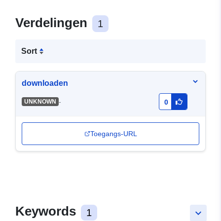
Verdelingen
1
Sort
downloaden
-
UNKNOWN
0
Toegangs-URL
Keywords
1
keyboard_arrow_down