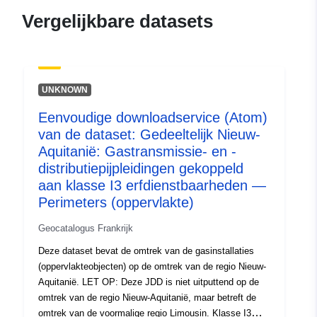
120066022-wxs-9c41a486-
Vergelijkbare datasets
cd0c-4e48-b805-
efe37226abea
uriRef:
http://data.europa.eu/88u/dataset/fr
UNKNOWN
120066022-srv-9812981e-6004-
482a-8dfe-c7782c5fadfa
Eenvoudige downloadservice (Atom)
van de dataset: Gedeeltelijk Nieuw-
Soort:
Bron:
http://inspire.ec.europa.eu/m
Aquitanië: Gastransmissie- en -
codelist/SpatialDataServiceType/d
distributiepijpleidingen gekoppeld
aan klasse I3 erfdienstbaarheden —
Perimeters (oppervlakte)
Geocatalogus Frankrijk
Deze dataset bevat de omtrek van de gasinstallaties
(oppervlakteobjecten) op de omtrek van de regio Nieuw-
Aquitanië. LET OP: Deze JDD is niet uitputtend op de
omtrek van de regio Nieuw-Aquitanië, maar betreft de
omtrek van de voormalige regio Limousin. Klasse I3