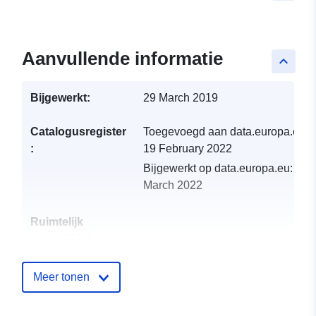
Aanvullende informatie
keyboard_arrow_up
Bijgewerkt:
29 March 2019
Catalogusregister
Toegevoegd aan data.europa.eu:
:
19 February 2022
Bijgewerkt op data.europa.eu:
01
March 2022
Ruimtelijk
hulpmiddel:
Identificatoren:
http://catalogue.geo-
Meer tonen
ide.developpement-
durable.gouv.fr/service/fr-