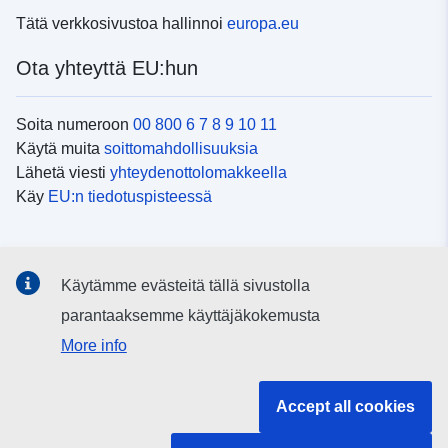
Tätä verkkosivustoa hallinnoi
europa.eu
Ota yhteyttä EU:hun
Soita numeroon
00 800 6 7 8 9 10 11
Käytä muita
soittomahdollisuuksia
Lähetä viesti
yhteydenottolomakkeella
Käy
EU:n tiedotuspisteessä
Sosiaalinen media
Käytämme evästeitä tällä sivustolla
EU
sosiaalisessa mediassa
parantaaksemme käyttäjäkokemusta
More info
EU:n toimielimet ja muut elimet
Accept all cookies
Haku EU:n toimielimistä ja elimistä