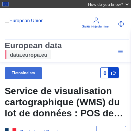
How do you know?
Sisäänkirjautuminen
European data
data.europa.eu
0
Tietoaineisto
Service de visualisation
cartographique (WMS) du
lot de données : POS de
BESAYES 26049 Mise à