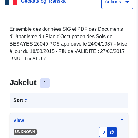
Geokatalogi Ranska
jour 18/08/2015 - FIN de
Actions
VALIDITE : 27/03/2017 RNU
- Loi ALUR
Ensemble des données SIG et PDF des Documents
d'Urbanisme du Plan d'Occupation des Sols de
BESAYES 26049 POS approuvé le 24/04/1987 - Mise
à jour du 18/08/2015 - FIN de VALIDITE : 27/03/2017
RNU - Loi ALUR
Jakelut
1
Sort
view
-
UNKNOWN
0