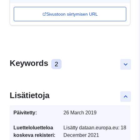
Sivustoon siirtymisen URL
Keywords
2
keyboard_arrow_down
Lisätietoja
keyboard_arrow_up
Päivitetty:
26 March 2019
Luetteloluetteloa
Lisätty dataan.europa.eu:
18
koskeva rekisteri:
December 2021