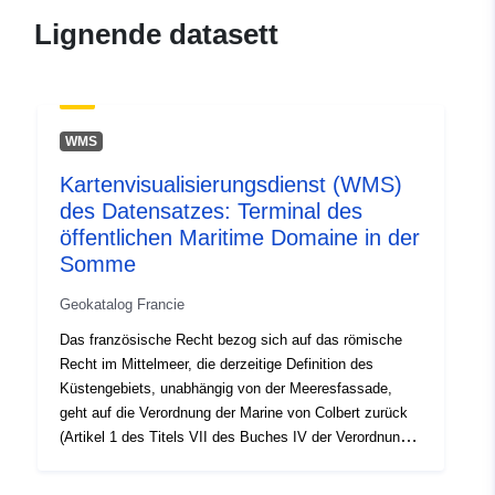
10348802-1b67-4755-a14d-
Lignende datasett
415ee2a1a3a5
uriRef:
http://data.europa.eu/88u/dataset/fr
120066022-srv-982a8508-f2f6-
WMS
4c2e-91e8-6686cf1eb1dd
Kartenvisualisierungsdienst (WMS)
Type:
Ressurs:
des Datensatzes: Terminal des
http://inspire.ec.europa.eu/metadat
öffentlichen Maritime Domaine in der
codelist/ResourceType/services
Somme
Geokatalog Francie
Das französische Recht bezog sich auf das römische
Recht im Mittelmeer, die derzeitige Definition des
Küstengebiets, unabhängig von der Meeresfassade,
geht auf die Verordnung der Marine von Colbert zurück
(Artikel 1 des Titels VII des Buches IV der Verordnung
vom August 1681): wird als Küste und Küste bekannt
sein, alles, was es bedeckt und entdeckt während der