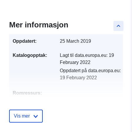
Mer informasjon
keyboard_arrow_up
Oppdatert:
25 March 2019
Katalogopptak:
Lagt til data.europa.eu:
19
February 2022
Oppdatert på data.europa.eu:
19 February 2022
Romressurs:
Identifikatorer:
http://catalogue.geo-
ide.developpement-
Vis mer
durable.gouv.fr/service/fr-
120066022-atom-