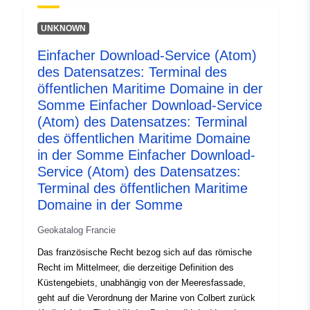
Neu- und Vollmonde, und wie weit der große Fluss im
März auf Streiks ausdehnen kann. In der
UNKNOWN
Rechtsprechung des Conseil d’État – Kreitmann vom
Einfacher Download-Service (Atom)
12. Oktober 1973 heißt es: „Diese Bestimmungen sind
des Datensatzes: Terminal des
so zu verstehen, dass sie die Grenze des öffentlichen
Meeresguts an dem Punkt festlegen, bis zu dem sich
öffentlichen Maritime Domaine in der
die höchsten Meere ohne außergewöhnliche Störungen
Somme Einfacher Download-Service
erstrecken können“. Schließlich wurden diese
(Atom) des Datensatzes: Terminal
Grundsätze durch Art. L.2111-4 des Code général de la
des öffentlichen Maritime Domaine
propriété des personnes public (CGPPP) verankert und
in der Somme Einfacher Download-
ergänzt. In diesem Artikel wird auch die Beschaffenheit
Service (Atom) des Datensatzes:
des öffentlichen Meeresgebiets definiert. Das öffentliche
Terminal des öffentlichen Maritime
Meeresgut (DPM) ist eines der umfassendsten
Domaine in der Somme
Elemente des öffentlichen Besitzes des Staates, und
seine Konsistenz beruht weitgehend auf der Feststellung
Geokatalog Francie
eines Sachverhalts, der sich aus dem Handeln der Natur
Das französische Recht bezog sich auf das römische
ergibt. Seine Grenzen sind daher im Verhältnis zu den
Recht im Mittelmeer, die derzeitige Definition des
Anrainereigenschaften nicht feststellbar. Wie jeder
Küstengebiets, unabhängig von der Meeresfassade,
öffentliche Bereich des Staates ist das DPM vor allem
geht auf die Verordnung der Marine von Colbert zurück
unveräußerlich und unverbindlich. Dieser Grundsatz