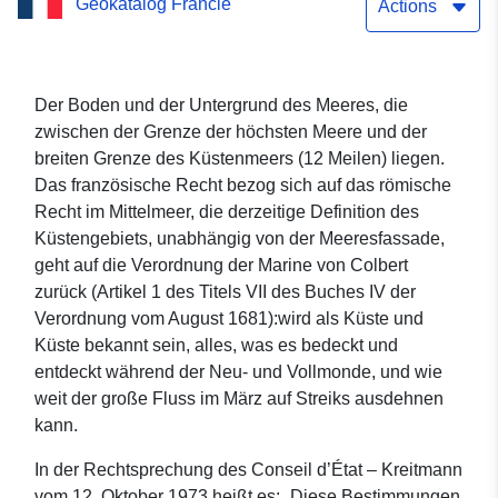
Geokatalog Francie
Meeresgutes vor dem Meer
Actions
in der Somme
Der Boden und der Untergrund des Meeres, die
zwischen der Grenze der höchsten Meere und der
breiten Grenze des Küstenmeers (12 Meilen) liegen.
Das französische Recht bezog sich auf das römische
Recht im Mittelmeer, die derzeitige Definition des
Küstengebiets, unabhängig von der Meeresfassade,
geht auf die Verordnung der Marine von Colbert
zurück (Artikel 1 des Titels VII des Buches IV der
Verordnung vom August 1681):wird als Küste und
Küste bekannt sein, alles, was es bedeckt und
entdeckt während der Neu- und Vollmonde, und wie
weit der große Fluss im März auf Streiks ausdehnen
kann.
In der Rechtsprechung des Conseil d’État – Kreitmann
vom 12. Oktober 1973 heißt es: „Diese Bestimmungen