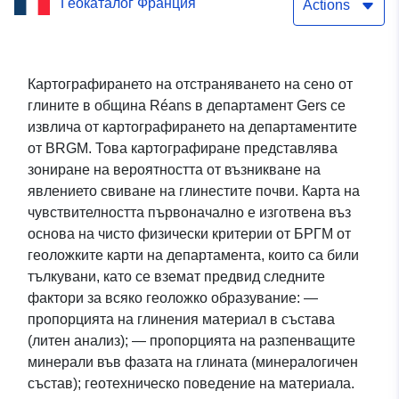
Геокаталог Франция
Actions
Картографирането на отстраняването на сено от
глините в община Réans в департамент Gers се
извлича от картографирането на департаментите
от BRGM. Това картографиране представлява
зониране на вероятността от възникване на
явлението свиване на глинестите почви. Карта на
чувствителността първоначално е изготвена въз
основа на чисто физически критерии от БРГМ от
геоложките карти на департамента, които са били
тълкувани, като се вземат предвид следните
фактори за всяко геоложко образувание: —
пропорцията на глинения материал в състава
(литен анализ); — пропорцията на разпенващите
минерали във фазата на глината (минералогичен
състав); геотехническо поведение на материала.