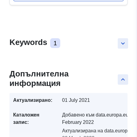
Keywords
1
keyboard_arrow_down
Допълнителна
keyboard_arrow_up
информация
Актуализирано:
01 July 2021
Каталожен
Добавено към data.europa.eu:
19
запис:
February 2022
Актуализирана на data.europa.eu