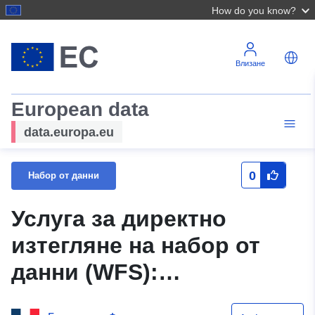
How do you know?
Влизане
European data
data.europa.eu
0
Набор от данни
Услуга за директно
изтегляне на набор от
данни (WFS):
N_ZONE_ALEA_PPRN_2014