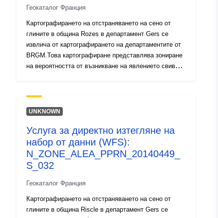
Геокаталог Франция
Картографирането на отстраняването на сено от
глините в община Rozes в департамент Gers се
извлича от картографирането на департаментите от
BRGM.Това картографиране представлява зониране
на вероятността от възникване на явлението свиване
на глинестите почви. Карта на чувствителността
първоначално е изготвена въз основа на чисто
физически критерии от БРГМ от геоложките карти на
департамента, които са били тълкувани, като се
UNKNOWN
вземат предвид следните фактори за всяко геоложко
Услуга за директно изтегляне на
образувание: — пропорцията на глинения материал в
набор от данни (WFS):
състава (литен анализ); — пропорцията на
разпенващите минерали във фазата на глината
N_ZONE_ALEA_PPRN_20140449_
(минералогичен състав); геотехническо поведение на
S_032
материала. За всяка от идентифицираните глинени
Геокаталог Франция
образувания нивото на опасност в крайна сметка е
резултат от степента на чувствителност, получена
Картографирането на отстраняването на сено от
по този начин с плътността на зловещия оток,
глините в община Riscle в департамент Gers се
отчетена до 100 km² действителна урбанизирана