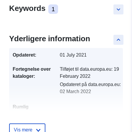
Keywords
1
keyboard_arrow_down
Yderligere information
keyboard_arrow_up
Opdateret:
01 July 2021
Fortegnelse over
Tilføjet til data.europa.eu:
19
kataloger:
February 2022
Opdateret på data.europa.eu:
02 March 2022
Rumlig
ressource:
Identifikatorer:
http://catalogue.geo-
Vis mere