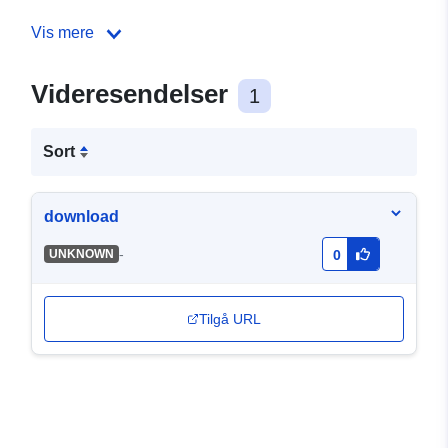
Vis mere
Videresendelser
1
Sort
download
-
UNKNOWN
0
Tilgå URL