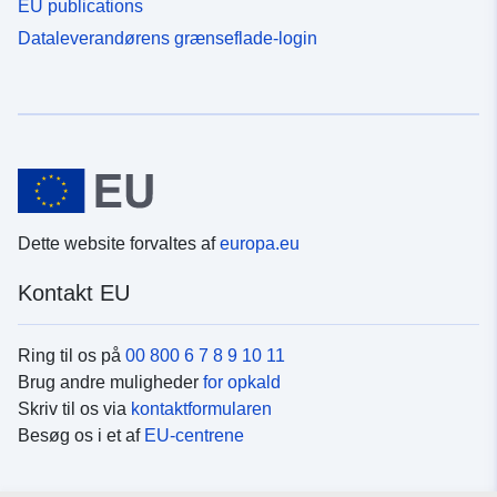
EU publications
Dataleverandørens grænseflade-login
Dette website forvaltes af
europa.eu
Kontakt EU
Ring til os på
00 800 6 7 8 9 10 11
Brug andre muligheder
for opkald
Skriv til os via
kontaktformularen
Besøg os i et af
EU-centrene