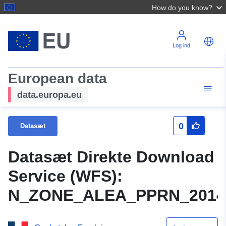
How do you know?
Log ind
European data
data.europa.eu
0
Datasæt
Datasæt Direkte Download
Service (WFS):
N_ZONE_ALEA_PPRN_2014