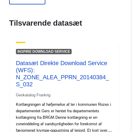
ide.developpement-
durable.gouv.fr/service/fr-
120066022-wxs-d1fa490f-
Tilsvarende datasæt
d931-458c-91bf-
b3bd8da46851
uriRef:
http://data.europa.eu/88u/dataset/fr
INSPIRE DOWNLOAD SERVICE
120066022-srv-9849c452-953f-
4cc0-be2f-263a454f8855
Datasæt Direkte Download Service
(WFS):
Type:
Ressource:
N_ZONE_ALEA_PPRN_20140384_
http://inspire.ec.europa.eu/metadat
S_032
codelist/ResourceType/services
Geokatalog Frankrig
Kortlægningen af høfjernelse af ler i kommunen Rozes i
departementet Gers er hentet fra departementets
kortlægning fra BRGM.Denne kortlægning er en
zoneinddeling af sandsynligheden for forekomst af
fænomenet krympe-oppustning af lerjord. Et kort over