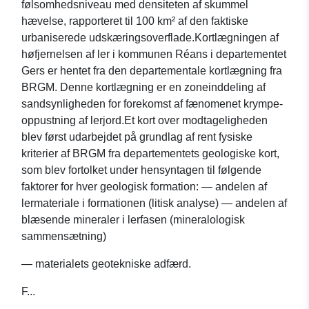
følsomhedsniveau med densiteten af skummel
hævelse, rapporteret til 100 km² af den faktiske
urbaniserede udskæringsoverflade.Kortlægningen af
høfjernelsen af ler i kommunen Réans i departementet
Gers er hentet fra den departementale kortlægning fra
BRGM. Denne kortlægning er en zoneinddeling af
sandsynligheden for forekomst af fænomenet krympe-
oppustning af lerjord.Et kort over modtageligheden
blev først udarbejdet på grundlag af rent fysiske
kriterier af BRGM fra departementets geologiske kort,
som blev fortolket under hensyntagen til følgende
faktorer for hver geologisk formation: — andelen af
lermateriale i formationen (litisk analyse) — andelen af
blæsende mineraler i lerfasen (mineralologisk
sammensætning)
— materialets geotekniske adfærd.
F...