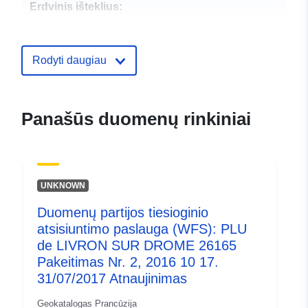
Erdvinis išteklius:
Identifikatoriai:
http://catalogue.geo-
ide.developpement-
Rodyti daugiau
durable.gouv.fr/service/fr-
120066022-atom-0feda6b2-
514d-48c4-b501-
Panašūs duomenų rinkiniai
5ea086e70dd8
uriRef:
http://data.europa.eu/88u/dataset/fr
120066022-srv-98552c8d-09ae-
UNKNOWN
4200-a535-b4676e9f5c44
Duomenų partijos tiesioginio
Rūšis:
Išteklius:
atsisiuntimo paslauga (WFS): PLU
http://inspire.ec.europa.eu/metadat
de LIVRON SUR DROME 26165
codelist/SpatialDataServiceType/d
Pakeitimas Nr. 2, 2016 10 17.
31/07/2017 Atnaujinimas
Geokatalogas Prancūzija