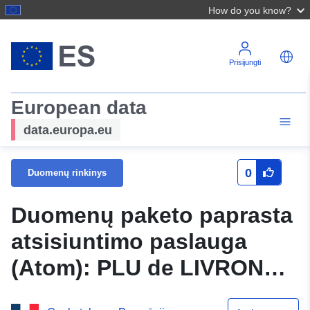
How do you know?
Prisijungti
European data
data.europa.eu
0
Duomenų rinkinys
Duomenų paketo paprasta
atsisiuntimo paslauga
(Atom): PLU de LIVRON
SUR DROME 26165