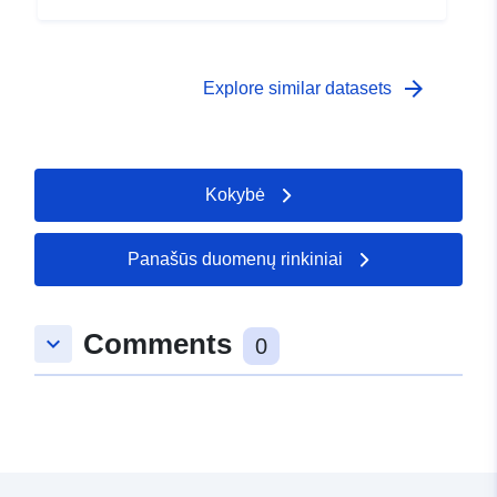
arrow_forward
Explore similar datasets
Kokybė
Panašūs duomenų rinkiniai
Comments
keyboard_arrow_down
0