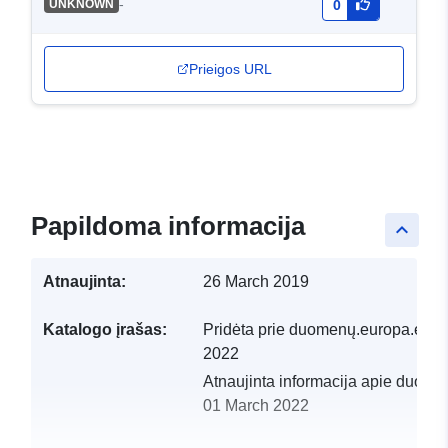
-
UNKNOWN
0
Prieigos URL
Papildoma informacija
keyboard_arrow_up
Atnaujinta:
26 March 2019
Katalogo įrašas:
Pridėta prie duomenų.europa.eu:
1
2022
Atnaujinta informacija apie duome
01 March 2022