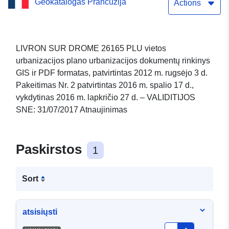
Geokatalogas Prancūzija
Pakeitimas Nr. 2,
Actions
2016 10 17. 31/07/2017
Atnaujinimas
LIVRON SUR DROME 26165 PLU vietos
urbanizacijos plano urbanizacijos dokumentų rinkinys
GIS ir PDF formatas, patvirtintas 2012 m. rugsėjo 3 d.
Pakeitimas Nr. 2 patvirtintas 2016 m. spalio 17 d.,
vykdytinas 2016 m. lapkričio 27 d. – VALIDITIJOS
SNE: 31/07/2017 Atnaujinimas
Paskirstos
1
Sort
atsisiųsti