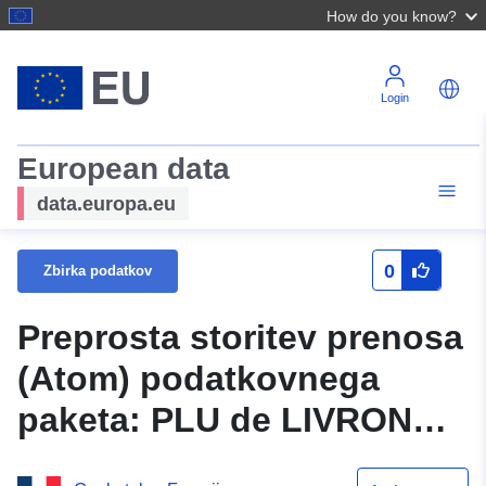
How do you know?
Login
European data
data.europa.eu
0
Zbirka podatkov
Preprosta storitev prenosa
(Atom) podatkovnega
paketa: PLU de LIVRON
SUR DROME 26165