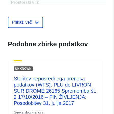
Prostorski viri:
Identifikatorji:
http://catalogue.geo-
ide.developpement-
Prikaži več
durable.gouv.fr/service/fr-
120066022-atom-0feda6b2-
514d-48c4-b501-
Podobne zbirke podatkov
5ea086e70dd8
uriRef:
http://data.europa.eu/88u/dataset/fr
120066022-srv-98552c8d-09ae-
UNKNOWN
4200-a535-b4676e9f5c44
Storitev neposrednega prenosa
Tip:
Vir:
http://inspire.ec.europa.eu/met
podatkov (WFS): PLU de LIVRON
codelist/SpatialDataServiceType/d
SUR DROME 26165 Sprememba št.
2 17/10/2016 – FIN ŽIVLJENJA:
Posodobitev 31. julija 2017
Geokatalog Francija