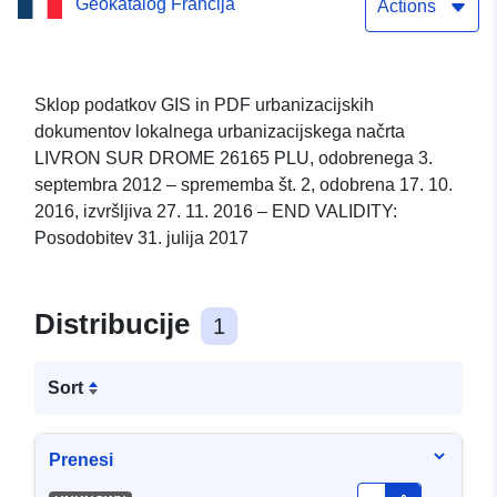
Geokatalog Francija
Sprememba št.
Actions
2 17/10/2016 – FIN
ŽIVLJENJA: Posodobitev
Sklop podatkov GIS in PDF urbanizacijskih
dokumentov lokalnega urbanizacijskega načrta
31. julija 2017
LIVRON SUR DROME 26165 PLU, odobrenega 3.
septembra 2012 – sprememba št. 2, odobrena 17. 10.
2016, izvršljiva 27. 11. 2016 – END VALIDITY:
Posodobitev 31. julija 2017
Distribucije
1
Sort
Prenesi