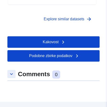
arrow_forward
Explore similar datasets
Kakovost
Podobne zbirke podatkov
Comments
keyboard_arrow_down
0