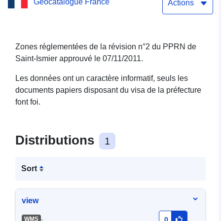
Geocatalogue France
n°2 du PPRN de Saint-
Actions
Ismier - 07/11/2011
Zones réglementées de la révision n°2 du PPRN de
Saint-Ismier approuvé le 07/11/2011.
Les données ont un caractère informatif, seuls les
documents papiers disposant du visa de la préfecture
font foi.
Distributions
1
Sort
view
-
WMS
0