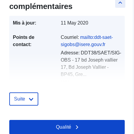
keyboard_arrow_up
complémentaires
Mis à jour:
11 May 2020
Points de
Courriel:
mailto:ddt-saet-
contact:
sigobs@isere.gouv.fr
Adresse:
DDT38/SAET/SIG-
OBS - 17 bd Joseph vallier
17, Bd Joseph Vallier -
BP45, Gre...
URL:
http://www.isere.gouv.fr
Suite
Compte rendu du
Ajoutée à data.europa.eu:
18
catalogue:
December 2021
Mise à jour sur data.europa.eu:
Qualité
01 October 2022