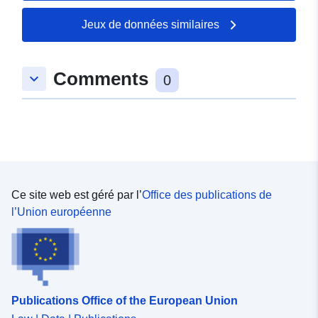
spatial:
Coordonnées:
[ [
Jeux de données similaires
5.85562229, 45.28401184 ],
[ 5.79907179, 45.28401184
Comments
], [ 5.79907179,
keyboard_arrow_down
0
45.21665192 ], [
5.85562229, 45.21665192 ],
[ 5.85562229, 45.28401184
] ]
Type:
Polygon
Ce site web est géré par l’
Office des publications de
Ressource
l’Union européenne
spatiale:
Identificateurs:
http://catalogue.geo-
ide.developpement-
durable.gouv.fr/service/fr-
Publications Office of the European Union
120066022-wxs-6831a499-