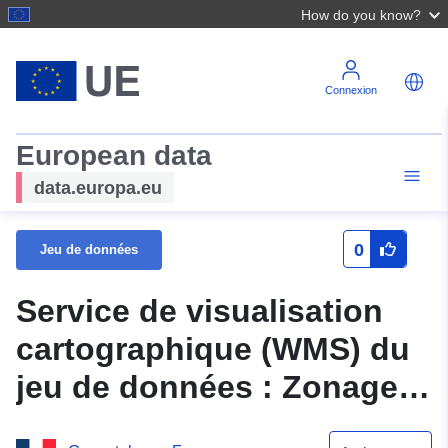
How do you know?
Connexion
European data
data.europa.eu
0
Jeu de données
Service de visualisation
cartographique (WMS) du
jeu de données : Zonage
réglementaire - révision