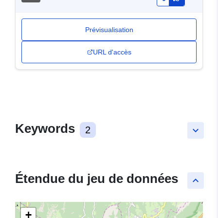
Prévisualisation
URL d'accès
Keywords
2
keyboard_arrow_down
Étendue du jeu de données
keyboard_arrow_up
+