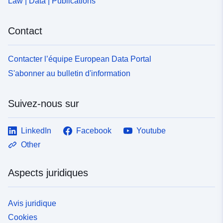
625e-4c41-befc-
Law | Data | Publications
cfcbb7c40d17
Contact
uriRef:
http://data.europa.eu/88u/dataset/fr
120066022-srv-98741198-b9ae-
Contacter l’équipe European Data Portal
4c21-807d-222e253622e4
S'abonner au bulletin d'information
Type:
Ressource:
http://inspire.ec.europa.eu/metadat
Suivez-nous sur
codelist/SpatialDataServiceType/
LinkedIn
Facebook
Youtube
Other
Aspects juridiques
Avis juridique
Cookies