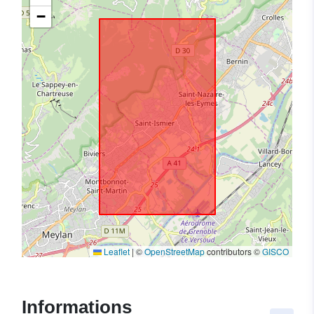
−
Leaflet
|
©
OpenStreetMap
contributors ©
GISCO
Informations