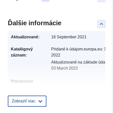
Ďalšie informácie
keyboard_arrow_up
Aktualizované:
16 September 2021
Katalógový
Pridané k údajom.europa.eu:
19 F
záznam:
2022
Aktualizované na základe údajov.
03 March 2022
Priestorové
zdroje:
Identifikátory:
http://catalogue.geo-
Zobraziť viac
ide.developpement-
durable.gouv.fr/service/fr-