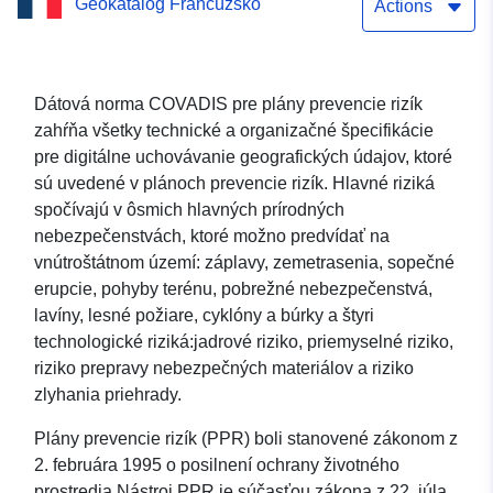
Geokatalóg Francúzsko
TAURIGNAN-CASTET
Actions
Dátová norma COVADIS pre plány prevencie rizík
zahŕňa všetky technické a organizačné špecifikácie
pre digitálne uchovávanie geografických údajov, ktoré
sú uvedené v plánoch prevencie rizík. Hlavné riziká
spočívajú v ôsmich hlavných prírodných
nebezpečenstvách, ktoré možno predvídať na
vnútroštátnom území: záplavy, zemetrasenia, sopečné
erupcie, pohyby terénu, pobrežné nebezpečenstvá,
lavíny, lesné požiare, cyklóny a búrky a štyri
technologické riziká:jadrové riziko, priemyselné riziko,
riziko prepravy nebezpečných materiálov a riziko
zlyhania priehrady.
Plány prevencie rizík (PPR) boli stanovené zákonom z
2. februára 1995 o posilnení ochrany životného
prostredia.Nástroj PPR je súčasťou zákona z 22. júla