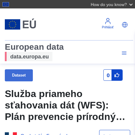
How do you know?
Prihlásiť
European data
data.europa.eu
0
Dataset
Služba priameho
sťahovania dát (WFS):
Plán prevencie prírodných
rizík (PPRN) obce