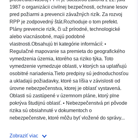
1987 o organizácii civilnej bezpečnosti, ochrane lesov
pred požiarmi a prevencii závažných rizík. Za rozvoj
RPP je zodpovedný štát.Rozhoduje o tom prefekt.
Plány prevencie rizík, či už prírodné, technologické
alebo viacnásobné, majú podobné
vlastnosti.Obsahujú tri kategórie informácií: •
Regulačné mapovanie sa premieta do geografického
vymedzenia územia, ktorého sa riziko týka. Toto
vymedzenie vymedzuje oblasti, v ktorých sa uplatňujú
osobitné nariadenia.Tieto predpisy sú jednoduchosťou
a ukladajú požiadavky, ktoré sa líšia v závislosti od
úrovne nebezpečenstva, ktorej je oblasť vystavená.
Oblasti sú zastúpené v územnom pláne, ktorý plne
pokrýva študijnú oblasť. • Nebezpečenstvá pri pôvode
rizika sú obsiahnuté v dokumentoch o
nebezpečenstve, ktoré môžu byť vložené do správy...
Zobraziť viac