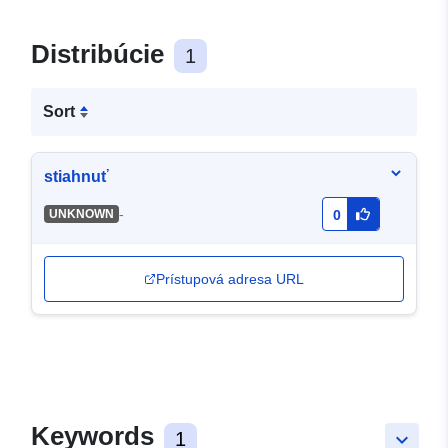
Distribúcie
1
Sort
stiahnuť
-
UNKNOWN
0
Prístupová adresa URL
Keywords
1
keyboard_arrow_down