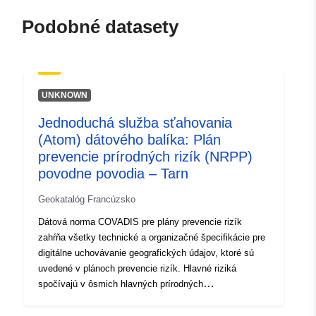
120066022-wxs-1e693fb8-
Podobné datasety
3e98-4e1c-a27f-
70e8518f53cb
uriRef:
http://data.europa.eu/88u/dataset/fr
UNKNOWN
120066022-srv-9877d3ce-1512-
4f99-ae46-5c6966a02fac
Jednoduchá služba sťahovania
(Atom) dátového balíka: Plán
Typ:
Zdroj:
prevencie prírodných rizík (NRPP)
http://inspire.ec.europa.eu/metadat
povodne povodia – Tarn
codelist/SpatialDataServiceType/d
Geokatalóg Francúzsko
Dátová norma COVADIS pre plány prevencie rizík
zahŕňa všetky technické a organizačné špecifikácie pre
digitálne uchovávanie geografických údajov, ktoré sú
uvedené v plánoch prevencie rizík. Hlavné riziká
spočívajú v ôsmich hlavných prírodných
nebezpečenstvách, ktoré možno predvídať na
vnútroštátnom území:záplavy, zemetrasenia, sopečné