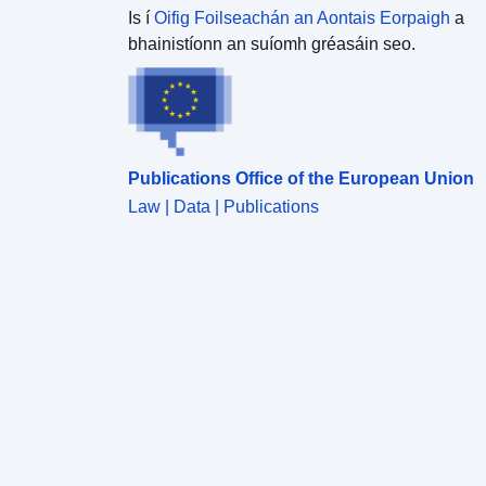
Is í
Oifig Foilseachán an Aontais Eorpaigh
a
bhainistíonn an suíomh gréasáin seo.
Publications Office of the European Union
Law | Data | Publications