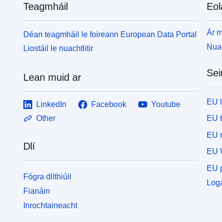
Teagmháil
Eol
Ár m
Déan teagmháil le foireann European Data Portal
Nuac
Liostáil le nuachtlitir
Sei
Lean muid ar
EU 
LinkedIn
Facebook
Youtube
EU 
Other
EU r
Dlí
EU 
EU p
Fógra dlíthiúil
Logá
Fianáin
Inrochtaineacht