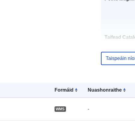
Taifead Catal
Taispeáin ní
Spásúil:
Formáid
Nuashonraithe
-
WMS