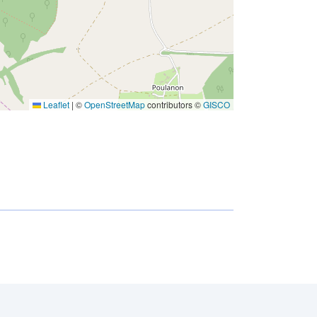
Leaflet
|
©
OpenStreetMap
contributors ©
GISCO