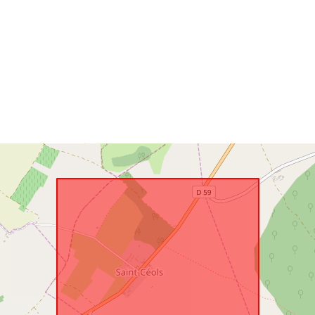
Acmhainn
Spásúil:
Aitheantóirí:
uriRef:
Clóscríobh: