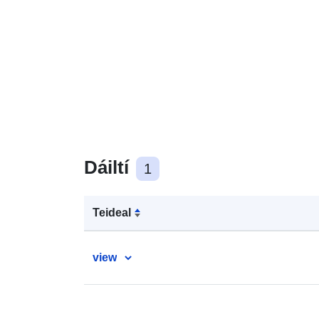
Dáiltí
1
Teideal
view