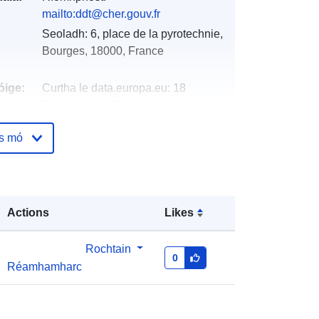
mailto:ddt@cher.gouv.fr
Seoladh:
6, place de la pyrotechnie,
Bourges, 18000, France
óige:
Curtha le data.europa.eu:
18
December 2021
Nuashonraithe ar data.europa.eu:
os mó
01 October 2022
Comhordanáidí:
[ [ 2.62030602,
47.2117691 ], [ 2.62030602,
Actions
Likes
47.22924423 ], [ 2.64494371,
47.22924423 ], [ 2.64494371,
47.2117691 ], [ 2.62030602,
Rochtain
0
47.2117691 ] ]
Réamhamharc
Clóscríobh:
Polygon