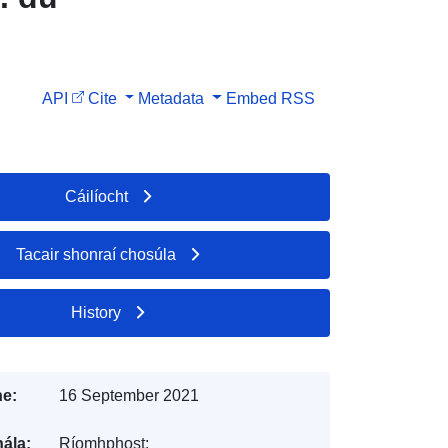
API
Cite
Metadata
Embed
RSS
Cáilíocht
Tacair shonraí chosúla
History
e:
16 September 2021
ála:
Ríomhphost: