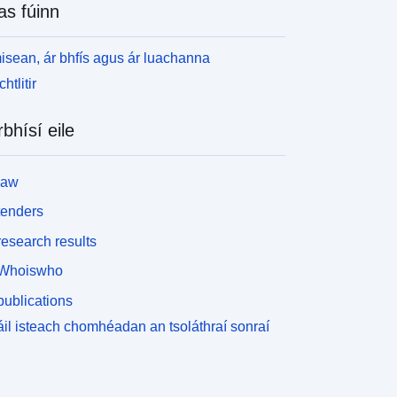
as fúinn
isean, ár bhfís agus ár luachanna
htlitir
rbhísí eile
law
tenders
esearch results
Whoiswho
ublications
il isteach chomhéadan an tsoláthraí sonraí