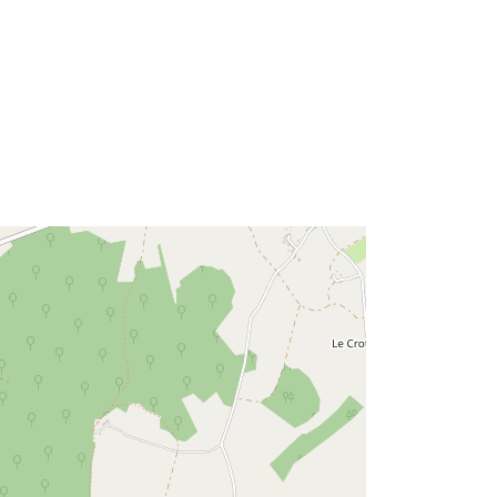
http://catalogue.geo-
ide.developpement-
durable.gouv.fr/service/fr-
120066022-wxs-20f41e82-42a6-
47d5-b8d5-cc24414a4da7
http://data.europa.eu/88u/dataset/fr-
120066022-srv-988f2cac-6a1c-
47a6-b6e4-a9febf761ec7
Acmhainn:
http://inspire.ec.europa.eu/metadata-
codelist/ResourceType/services