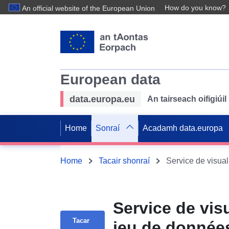
How do you know?
An official website of the European Union
European data
data.europa.eu
An tairseach oifigiú
Home
Sonraí
Acadamh data.europa
Home
Tacair shonraí
Service de vis
Tacar
jeu de données