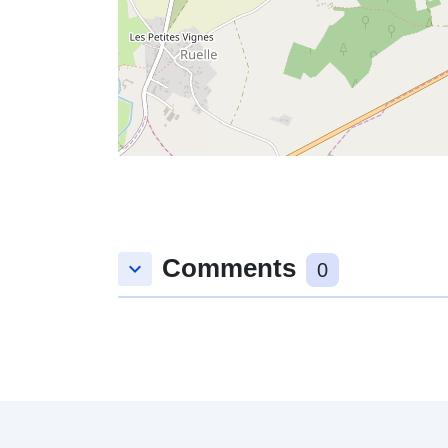
Comments
keyboard_arrow_down
0