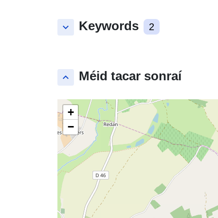
Keywords
keyboard_arrow_down
2
Méid tacar sonraí
keyboard_arrow_up
+
−