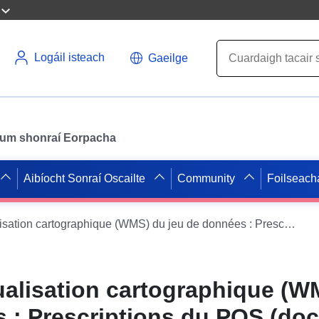
Logáil isteach
Gaeilge
il um shonraí Eorpacha
Aibíocht Sonraí Oscailte
Community
Foilseach
Service de visualisation cartographique (WMS) du jeu de données : Prescriptions du POS (doc. du 19.11.1989) de la commune de Saint-Céols
ualisation cartographique (W
 : Prescriptions du POS (doc