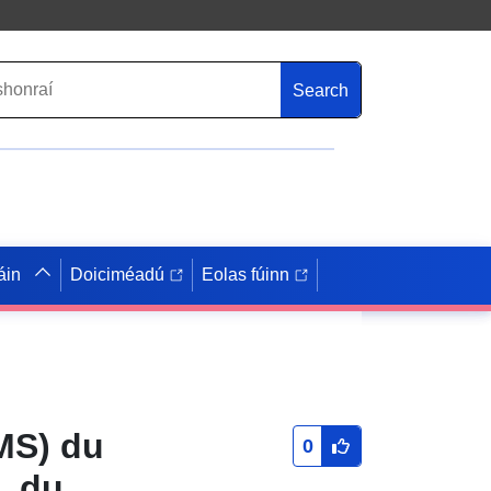
Search
áin
Doiciméadú
Eolas fúinn
MS) du
0
. du