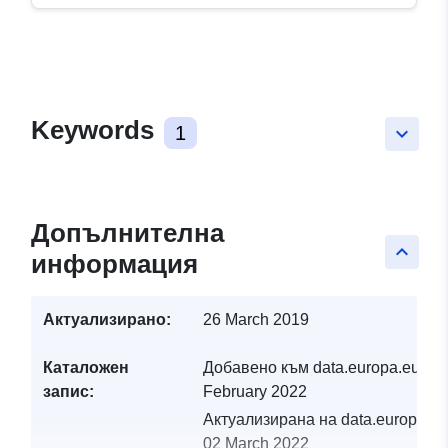
Keywords
1
keyboard_arrow_down
Допълнителна
keyboard_arrow_up
информация
Актуализирано:
26 March 2019
Каталожен
Добавено към data.europa.eu:
19
запис:
February 2022
Актуализирана на data.europa.eu
02 March 2022