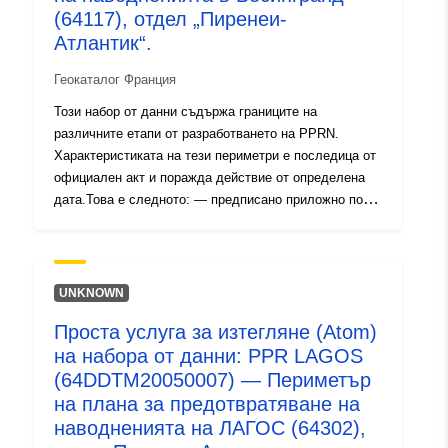
(64117), отдел „Пиренеи-
Атлантик“.
Геокаталог Франция
Този набор от данни съдържа границите на
различните етапи от разработването на PPRN.
Характеристиката на тези периметри е последица от
официален акт и поражда действие от определена
дата.Това е следното: — предписано приложно поле,
съдържащо се в разпореждането за издаване на
СДП (естествено или технологично); — обхват на
рисковата експозиция, който съответства на обхвата,
регулиран от одобрената RPP. Този одобрен
UNKNOWN
периметър е сервитут за комунални услуги (PM1 за
Проста услуга за изтегляне (Atom)
PPRN и PM3 за PPRT); — обхват на проучването,
на набора от данни: PPR LAGOS
който съответства на плика, в който са проучени
опасностите. Таблица на периметрите, установени по
(64DDTM20050007) — Периметър
време на проучването на ЧДПЖ. Тази таблица
на плана за предотвратяване на
съдържа като минимум предписаните периметри за
наводненията на ЛАГОС (64302),
RPP в предписаното състояние и предписаните и