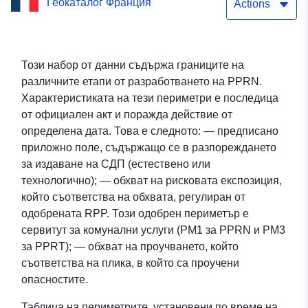
Геокаталог Франция
(64DDTM20000016) —
Actions
Периметър на плана за
предотвратяване на
Този набор от данни съдържа границите на
различните етапи от разработването на PPRN.
наводненията LICQ-
Характеристиката на тези периметри е последица
Atherey (64342),
от официален акт и поражда действие от
определена дата. Това е следното: — предписано
департамент Пиренеи-
приложно поле, съдържащо се в разпореждането
Атлантик.
за издаване на СДП (естествено или
технологично); — обхват на рисковата експозиция,
който съответства на обхвата, регулиран от
одобрената RPP. Този одобрен периметър е
сервитут за комунални услуги (PM1 за PPRN и PM3
за PPRT); — обхват на проучването, който
съответства на плика, в който са проучени
опасностите.
Таблица на периметрите, установени по време на