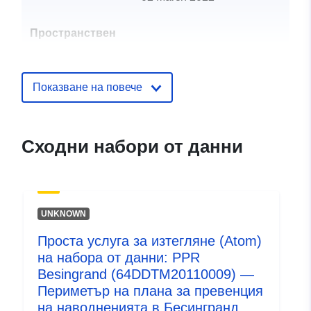
Пространствен
ресурс:
Идентификатор
http://catalogue.geo-
Показване на повече
и:
ide.developpement-
durable.gouv.fr/service/fr-
120066022-wxs-a959f320-
Сходни набори от данни
75d7-497a-aeea-
19a6851c73ea
uriRef:
http://data.europa.eu/88u/dataset/fr
UNKNOWN
120066022-srv-989a688e-39ee-
4a87-a012-7217c8db93bf
Проста услуга за изтегляне (Atom)
на набора от данни: PPR
Тип:
Ресурси:
Besingrand (64DDTM20110009) —
http://inspire.ec.europa.eu/metadat
Периметър на плана за превенция
codelist/ResourceType/services
на наводненията в Бесингранд