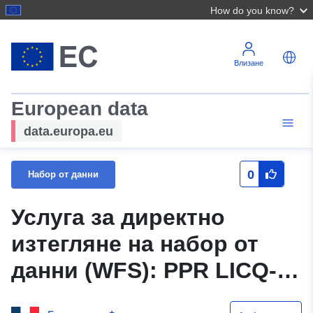
How do you know?
Влизане
European data
data.europa.eu
0
Набор от данни
Услуга за директно
изтегляне на набор от
данни (WFS): PPR LICQ-
Atherey