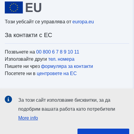
Този уебсайт се управлява от
europa.eu
За контакти с ЕС
Позвънете на
00 800 6 7 8 9 10 11
Използвайте други
тел. номера
Пишете ни чрез
формуляра за контакти
Посетете ни в
центровете на ЕС
Социални медии
За този сайт използваме бисквитки, за да
Вижте профили на ЕС в
социалните медии
подобрим вашата работа като потребители
More info
Институции и органи на ЕС