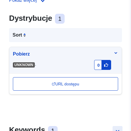
Pokaż więcej
Dystrybucje
1
Sort
Pobierz
-
UNKNOWN
0
URL dostępu
Keywords
1
keyboard_arrow_down