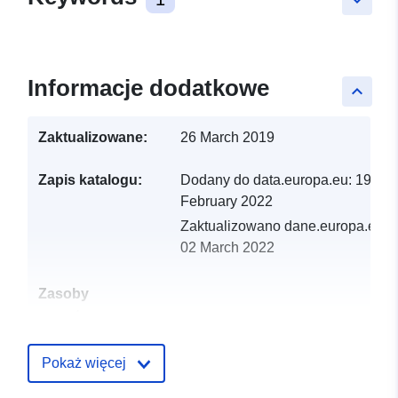
Informacje dodatkowe
keyboard_arrow_up
Zaktualizowane:
26 March 2019
Zapis katalogu:
Dodany do data.europa.eu:
19
February 2022
Zaktualizowano dane.europa.eu:
02 March 2022
Zasoby
przestrzenne:
Identyfikatory:
http://catalogue.geo-
Pokaż więcej
ide.developpement-