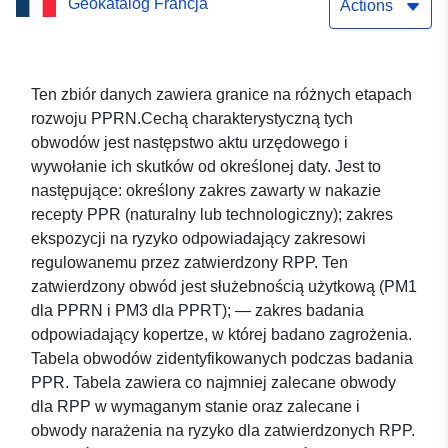
Geokatalog Francja
(64DDTM20000016) –
Actions
obwód planu zapobiegania
powodziom LICQ-Atherey
Ten zbiór danych zawiera granice na różnych etapach
rozwoju PPRN.Cechą charakterystyczną tych
(64342), departament
obwodów jest następstwo aktu urzędowego i
Pyrénées-Atlantique.
wywołanie ich skutków od określonej daty. Jest to
następujące: określony zakres zawarty w nakazie
recepty PPR (naturalny lub technologiczny); zakres
ekspozycji na ryzyko odpowiadający zakresowi
regulowanemu przez zatwierdzony RPP. Ten
zatwierdzony obwód jest służebnością użytkową (PM1
dla PPRN i PM3 dla PPRT); — zakres badania
odpowiadający kopertze, w której badano zagrożenia.
Tabela obwodów zidentyfikowanych podczas badania
PPR. Tabela zawiera co najmniej zalecane obwody
dla RPP w wymaganym stanie oraz zalecane i
obwody narażenia na ryzyko dla zatwierdzonych RPP.