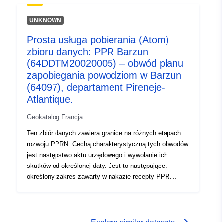
zatwierdzony RPP.Ten zatwierdzony obwód jest
służebnością użytkową (PM1 dla PPRN i PM3 dla
UNKNOWN
PPRT); — zakres badania odpowiadający kopertze, w
Prosta usługa pobierania (Atom)
której badano zagrożenia. Tabela obwodów
zbioru danych: PPR Barzun
zidentyfikowanych podczas badania PPR. Tabela
zawiera co najmniej zalecane obwody dla RPP w
(64DDTM20020005) – obwód planu
wymaganym stanie oraz zalecane i obwody narażenia
zapobiegania powodziom w Barzun
na ryzyko dla zatwierdzonych RPP.
(64097), departament Pireneje-
Atlantique.
Geokatalog Francja
Ten zbiór danych zawiera granice na różnych etapach
rozwoju PPRN. Cechą charakterystyczną tych obwodów
jest następstwo aktu urzędowego i wywołanie ich
skutków od określonej daty. Jest to następujące:
określony zakres zawarty w nakazie recepty PPR
(naturalny lub technologiczny); zakres ekspozycji na
ryzyko odpowiadający zakresowi regulowanemu przez
zatwierdzony RPP.Ten zatwierdzony obwód jest
służebnością użytkową (PM1 dla PPRN i PM3 dla