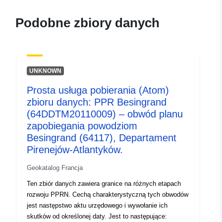
durable.gouv.fr/service/fr-
120066022-wxs-a959f320-
Podobne zbiory danych
75d7-497a-aeea-
19a6851c73ea
uriRef:
http://data.europa.eu/88u/dataset/fr
UNKNOWN
120066022-srv-989a688e-39ee-
4a87-a012-7217c8db93bf
Prosta usługa pobierania (Atom)
zbioru danych: PPR Besingrand
Typ:
Zasób:
(64DDTM20110009) – obwód planu
http://inspire.ec.europa.eu/metadat
zapobiegania powodziom
codelist/ResourceType/services
Besingrand (64117), Departament
Pirenejów-Atlantyków.
Geokatalog Francja
Ten zbiór danych zawiera granice na różnych etapach
rozwoju PPRN. Cechą charakterystyczną tych obwodów
jest następstwo aktu urzędowego i wywołanie ich
skutków od określonej daty. Jest to następujące: