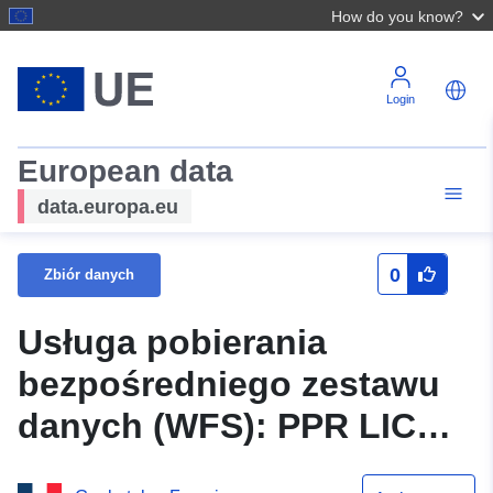
How do you know?
Login
European data
data.europa.eu
0
Zbiór danych
Usługa pobierania
bezpośredniego zestawu
danych (WFS): PPR LICQ-
Atherey