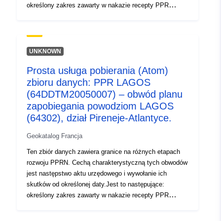
określony zakres zawarty w nakazie recepty PPR
(naturalny lub technologiczny); zakres ekspozycji na
ryzyko odpowiadający zakresowi regulowanemu przez
zatwierdzony RPP. Ten zatwierdzony obwód jest
służebnością użytkową (PM1 dla PPRN i PM3 dla
UNKNOWN
PPRT); — zakres badania odpowiadający kopertze, w
Prosta usługa pobierania (Atom)
której badano zagrożenia. Tabela obwodów
zbioru danych: PPR LAGOS
zidentyfikowanych podczas badania PPR. Tabela
zawiera co najmniej zalecane obwody dla RPP w
(64DDTM20050007) – obwód planu
wymaganym stanie oraz zalecane i obwody narażenia
zapobiegania powodziom LAGOS
na ryzyko dla zatwierdzonych RPP.
(64302), dział Pireneje-Atlantyce.
Geokatalog Francja
Ten zbiór danych zawiera granice na różnych etapach
rozwoju PPRN. Cechą charakterystyczną tych obwodów
jest następstwo aktu urzędowego i wywołanie ich
skutków od określonej daty.Jest to następujące:
określony zakres zawarty w nakazie recepty PPR
(naturalny lub technologiczny); zakres ekspozycji na
ryzyko odpowiadający zakresowi regulowanemu przez