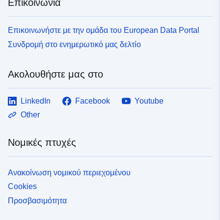
Επικοινωνία
uriRef:
http://data.europa.eu/88u/dataset/fr
120066022-srv-98b25094-e842-
Επικοινωνήστε με την ομάδα του European Data Portal
4ebe-bd53-6bcb928c0a5e
Συνδρομή στο ενημερωτικό μας δελτίο
Τύπος:
Πόρος:
http://inspire.ec.europa.eu/metadat
Ακολουθήστε μας στο
codelist/ResourceType/services
LinkedIn
Facebook
Youtube
Other
Νομικές πτυχές
Ανακοίνωση νομικού περιεχομένου
Cookies
Προσβασιμότητα