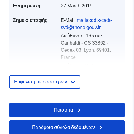
Ενημέρωση:
27 March 2019
Σημείο επαφής:
E-Mail:
mailto:ddt-scadt-
svd@rhone.gouv.fr
Διεύθυνση:
165 rue
Garibaldi - CS 33862 -
Cedex 03, Lyon, 69401,
France
Διεύθυνση URL:
http://www.rhone.gouv.fr
Εμφάνιση περισσότερων
Αρχείο
Προστίθεται στο data.europa.eu:
1
καταλόγου:
December 2021
Επικαιροποιήθηκε στα data.europa
Ποιότητα
01 October 2022
Χωρικός:
Συντεταγμένες:
[ [
Παρόμοια σύνολα δεδομένων
4.24605036, 45.45420837 ],