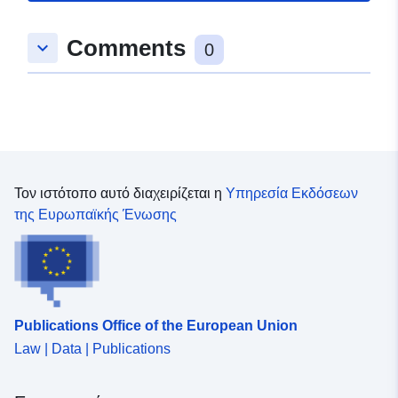
[ 4.24605036, 46.30451965
Comments
], [ 5.15923786,
keyboard_arrow_down
0
46.30451965 ], [
5.15923786, 45.45420837 ],
[ 4.24605036, 45.45420837
] ]
Τύπος:
Polygon
Τον ιστότοπο αυτό διαχειρίζεται η
Υπηρεσία Εκδόσεων
Πόρος χωρικών
της Ευρωπαϊκής Ένωσης
δεδομένων:
Αναγνωριστικά:
http://catalogue.geo-
ide.developpement-
durable.gouv.fr/service/fr-
Publications Office of the European Union
120066022-wxs-2f346869-
fc2f-412a-b103-
Law | Data | Publications
c4b36be0c9da