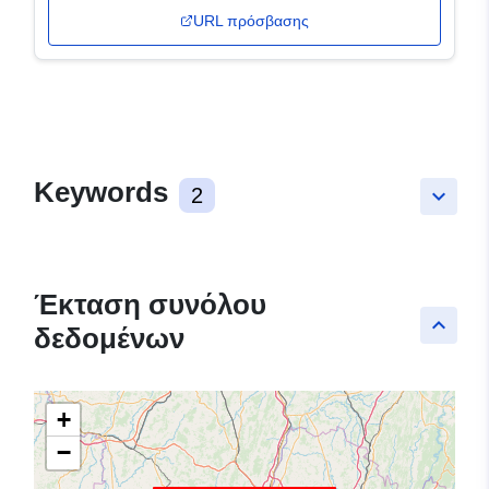
URL πρόσβασης
Keywords
2
keyboard_arrow_down
Έκταση συνόλου
keyboard_arrow_up
δεδομένων
+
−