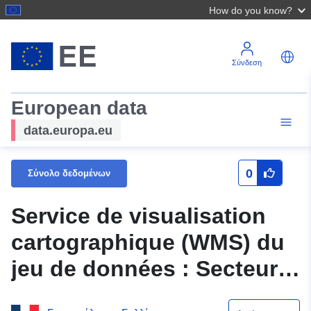
How do you know?
Σύνδεση
European data
data.europa.eu
0
Σύνολο δεδομένων
Service de visualisation
cartographique (WMS) du
jeu de données : Secteur
des voies ferrées du