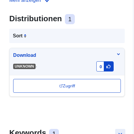
Mehr anzeigen
Distributionen
1
Sort
Download
-
UNKNOWN
0
Zugriff
Keywords
1
keyboard_arrow_down