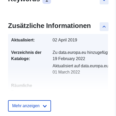
Zusätzliche Informationen
keyboard_arrow_up
Aktualisiert:
02 April 2019
Verzeichnis der
Zu data.europa.eu hinzugefügt:
Kataloge:
19 February 2022
Aktualisiert auf data.europa.eu:
01 March 2022
Räumliche
Ressource:
Identifikatoren:
http://catalogue.geo-
Mehr anzeigen
ide.developpement-