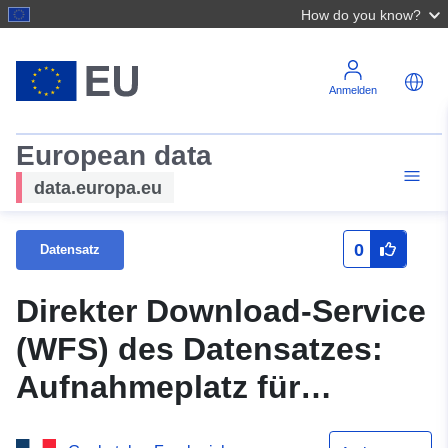
How do you know?
Anmelden
European data
data.europa.eu
0
Datensatz
Direkter Download-Service
(WFS) des Datensatzes:
Aufnahmeplatz für
Reisende im Loiret