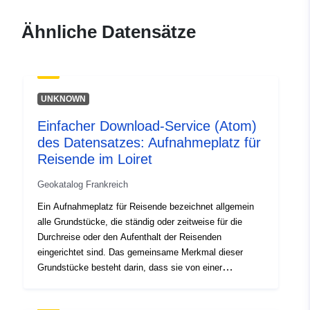
durable.gouv.fr/service/fr-
120066022-wxs-5c8b6d2b-
Ähnliche Datensätze
f2c4-4f41-ad13-
f1c9cfcb97a7
uriRef:
http://data.europa.eu/88u/dataset/fr
UNKNOWN
120066022-srv-98bafde3-a9e5-
49f4-8426-751ee016d836
Einfacher Download-Service (Atom)
des Datensatzes: Aufnahmeplatz für
Typ:
Ressource:
Reisende im Loiret
http://inspire.ec.europa.eu/metadat
codelist/ResourceType/services
Geokatalog Frankreich
Ein Aufnahmeplatz für Reisende bezeichnet allgemein
alle Grundstücke, die ständig oder zeitweise für die
Durchreise oder den Aufenthalt der Reisenden
eingerichtet sind. Das gemeinsame Merkmal dieser
Grundstücke besteht darin, dass sie von einer
Gebietskörperschaft errichtet und verwaltet werden, die
entweder eine Gemeinde, eine Gemeindevereinigung