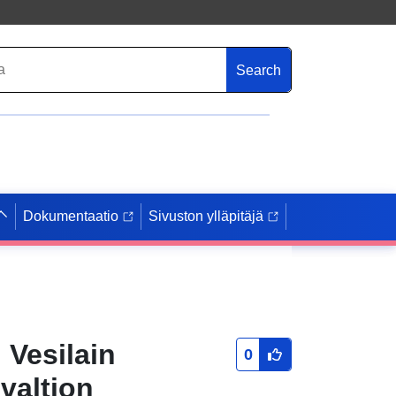
Search
Dokumentaatio
Sivuston ylläpitäjä
 Vesilain
0
valtion