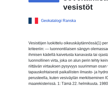
vesistöt
Geokatalogi Ranska
Vesistöjen luokittelu oikeuskäytännössä(1) per
kriteeriin: — luonnontilaisen sängyn olemassao
ihmisen kädellä kaivetusta kanavasta tai ojasta
luonnollinen virta, joka on alun perin tehty kein
riittävän virtauksen pysyvyys suurimman osan 
tapauskohtaisesti paikallisten ilmasto- ja hydro
perusteella, kuten vesiväylän merkitseminen I
maarekisterissä. 1: Tämä 22. helmikuuta. 19