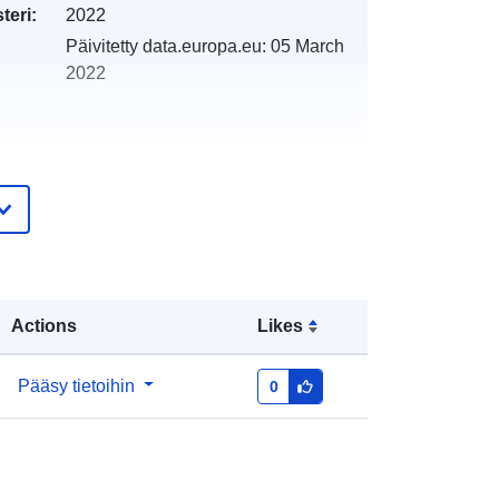
teri:
2022
Päivitetty data.europa.eu:
05 March
2022
http://catalogue.geo-
ide.developpement-
durable.gouv.fr/service/fr-
120066022-wxs-931a2281-b8f6-
4981-89ed-5fcdd2adc7b3
Actions
Likes
http://data.europa.eu/88u/dataset/fr-
Pääsy tietoihin
0
120066022-srv-98d4ab65-0479-
4fb3-a16e-436800ef0a07
Tietoaineistolinkki: