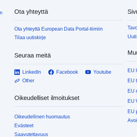
Ota yhteyttä
Siv
in
Tavo
Ota yhteyttä European Data Portal-tiimiin
Uuti
Tilaa uutiskirje
Muu
Seuraa meitä
EU 
LinkedIn
Facebook
Youtube
EU 
Other
EU r
Oikeudelliset ilmoitukset
EU 
EU p
Oikeudellinen huomautus
Avoi
Evästeet
Saavutettavuus