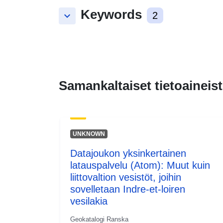
Keywords
keyboard_arrow_down
2
Samankaltaiset tietoaineist
UNKNOWN
Datajoukon yksinkertainen
latauspalvelu (Atom): Muut kuin
liittovaltion vesistöt, joihin
sovelletaan Indre-et-loiren
vesilakia
Geokatalogi Ranska