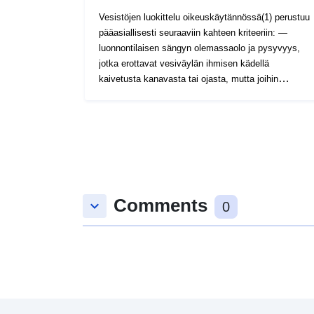
Vesistöjen luokittelu oikeuskäytännössä(1) perustuu
pääasiallisesti seuraaviin kahteen kriteeriin: —
luonnontilaisen sängyn olemassaolo ja pysyvyys,
jotka erottavat vesiväylän ihmisen kädellä
kaivetusta kanavasta tai ojasta, mutta joihin
sisältyy määritelmässä luonnollinen virta, joka on
alun perin tehty keinotekoiseksi, jos tästä on
todistettu; — riittävän virtauksen pysyvyys
suurimman osan vuodesta, jonka tuomari arvioi
tapauskohtaisesti paikallisten ilmasto- ja
hydrologisten tietojen perusteella ja olettamien
perusteella, kuten vesiväylän merkitseminen IGN-
Comments
kartalle tai sen nimen mainitseminen
keyboard_arrow_down
0
maarekisterissä. 1: Tämä 22. helmikuuta. 1980 M.
FORFILLET nro 15516 ja 15517