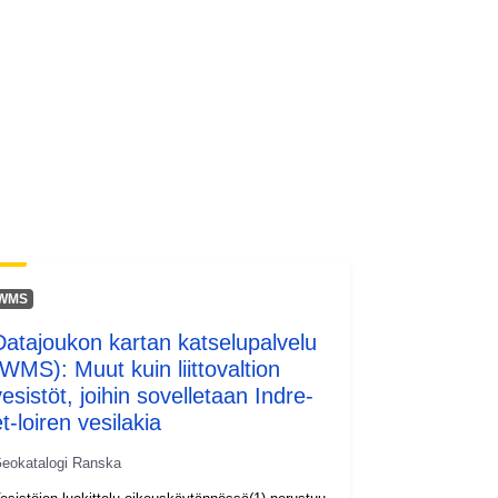
http://inspire.ec.europa.eu/metadata-
codelist/ResourceType/services
WMS
Datajoukon kartan katselupalvelu
(WMS): Muut kuin liittovaltion
esistöt, joihin sovelletaan Indre-
t-loiren vesilakia
eokatalogi Ranska