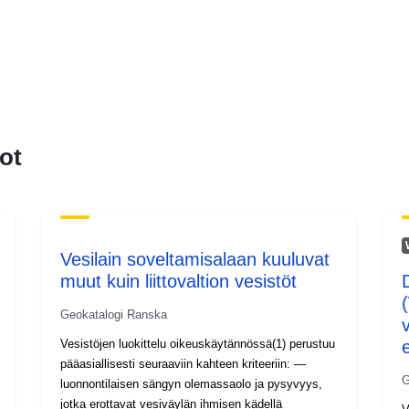
ot
Vesilain soveltamisalaan kuuluvat
muut kuin liittovaltion vesistöt
Geokatalogi Ranska
v
Vesistöjen luokittelu oikeuskäytännössä(1) perustuu
e
pääasiallisesti seuraaviin kahteen kriteeriin: —
G
luonnontilaisen sängyn olemassaolo ja pysyvyys,
jotka erottavat vesiväylän ihmisen kädellä