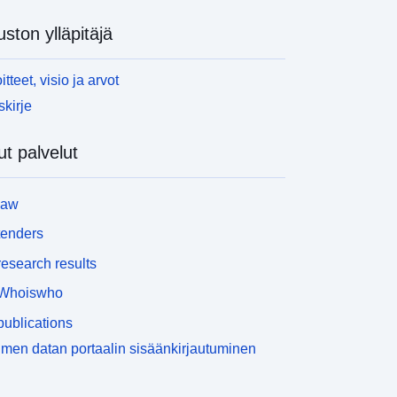
uston ylläpitäjä
itteet, visio ja arvot
skirje
t palvelut
law
tenders
esearch results
Whoiswho
ublications
men datan portaalin sisäänkirjautuminen