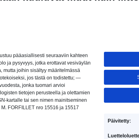
ustuu pääasiallisesti seuraaviin kahteen
lo ja pysyvyys, jotka erottavat vesiväylän
, mutta joihin sisältyy määritelmässä
otekoiseksi, jos tästä on todistettu; —
vuodesta, jonka tuomari arvioi
logisten tietojen perusteella ja olettamien
GN-kartalle tai sen nimen mainitseminen
80 M. FORFILLET nro 15516 ja 15517
Päivitetty:
Luetteloluett