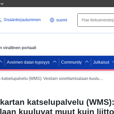
Sisäänkirjautuminen
suomi
virallinen portaali
Avoimen datan kypsyys
Community
Julkaisut
Datajoukon kartan katselupalvelu (WMS): Vesilain soveltamisalaan kuuluvat muut kuin liittovaltion vesistöt
kartan katselupalvelu (WMS):
aan kuuluvat muut kuin liitto