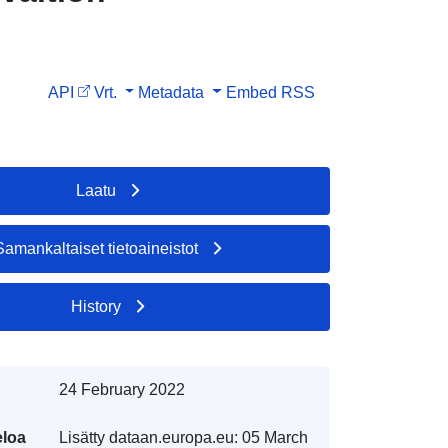
API
Vrt.
Metadata
Embed
RSS
Laatu
Samankaltaiset tietoaineistot
History
24 February 2022
eloa
Lisätty dataan.europa.eu:
05 March