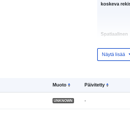
koskeva rekis
Spatiaalinen
resurssi:
Näytä lisää
Tunnisteet:
Muoto
Päivitetty
uriRef:
-
UNKNOWN
Tyyppi: