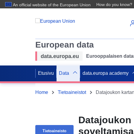
How do you know?
An official website of the European Union
European data
data.europa.eu
Eurooppalaisen datan 
Etusivu
Data
data.europa academy
Home
Tietoaineistot
Datajoukon 
soveltamisal
Tietoaineisto