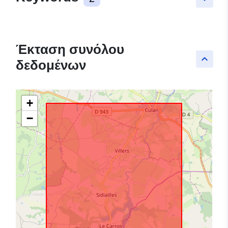
Έκταση συνόλου
keyboard_arrow_up
δεδομένων
+
−