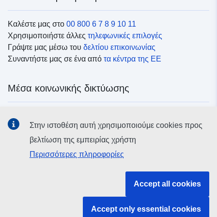
Καλέστε μας στο
00 800 6 7 8 9 10 11
Χρησιμοποιήστε άλλες
τηλεφωνικές επιλογές
Γράψτε μας μέσω του
δελτίου επικοινωνίας
Συναντήστε μας σε ένα από
τα κέντρα της ΕΕ
Μέσα κοινωνικής δικτύωσης
Αναζητήστε τα κανάλια της ΕΕ
στα μέσα κοινωνικής
Στην ιστοθέση αυτή χρησιμοποιούμε cookies προς
δικτύωσης
βελτίωση της εμπειρίας χρήστη
Περισσότερες πληροφορίες
Θεσμικά όργανα και οργανισμοί της ΕΕ
Accept all cookies
Αναζήτηση όλων των θεσμικών και λοιπών οργάνων και
οργανισμών της ΕΕ
Accept only essential cookies