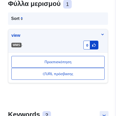
Φύλλα μερισμού
1
Sort
view
-
WMS
0
Προεπισκόπηση
URL πρόσβασης
Keywords
2
keyboard_arrow_down