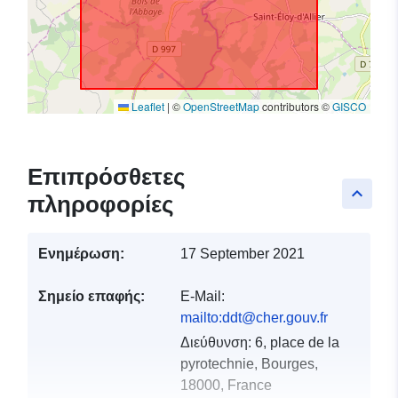
Leaflet
|
©
OpenStreetMap
contributors ©
GISCO
Επιπρόσθετες
keyboard_arrow_up
πληροφορίες
Ενημέρωση:
17 September 2021
Σημείο επαφής:
E-Mail:
mailto:ddt@cher.gouv.fr
Διεύθυνση:
6, place de la
pyrotechnie, Bourges,
18000, France