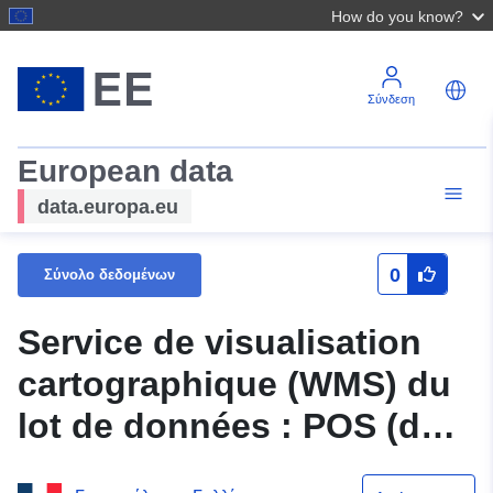
How do you know?
Σύνδεση
European data
data.europa.eu
0
Σύνολο δεδομένων
Service de visualisation
cartographique (WMS) du
lot de données : POS (doc.
du 11.06.2010) de la