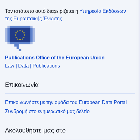
Τον ιστότοπο αυτό διαχειρίζεται η
Υπηρεσία Εκδόσεων
Αναγνωριστικά:
http://catalogue.geo-
της Ευρωπαϊκής Ένωσης
ide.developpement-
durable.gouv.fr/service/fr-
120066022-wxs-adf6fd34-
000b-49de-9587-
81f79febcff4
Publications Office of the European Union
uriRef:
http://data.europa.eu/88u/dataset/fr
Law | Data | Publications
120066022-srv-98d4e886-12d2-
443b-8c39-b3d73be4a4a2
Επικοινωνία
Τύπος:
Πόρος:
http://inspire.ec.europa.eu/metadat
Επικοινωνήστε με την ομάδα του European Data Portal
codelist/ResourceType/services
Συνδρομή στο ενημερωτικό μας δελτίο
Ακολουθήστε μας στο