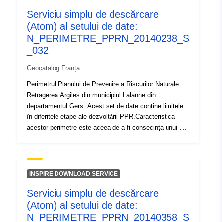
Serviciu simplu de descărcare
Tip:
Resursă:
(Atom) al setului de date:
http://inspire.ec.europa.eu/metadat
N_PERIMETRE_PPRN_20140238_S
codelist/ResourceType/services
_032
Geocatalog Franța
Perimetrul Planului de Prevenire a Riscurilor Naturale
Retragerea Argiles din municipiul Lalanne din
departamentul Gers. Acest set de date conține limitele
în diferitele etape ale dezvoltării PPR.Caracteristica
acestor perimetre este aceea de a fi consecința unui act
oficial și de a produce efecte de la o dată determinată.
Acesta este:- perimetrul prescris stabilit într-un ordin de
prescripție al PPR;- perimetrul de expunere la risc care
corespunde perimetrului reglementat de RPP aprobat,
INSPIRE DOWNLOAD SERVICE
acest perimetru aprobat este o ușurare a utilității;-
Serviciu simplu de descărcare
domeniul de aplicare al studiului care corespunde
(Atom) al setului de date:
anvelopei în care au fost studiate pericolele. Perimetrul
Planului de Prevenire a Riscurilor Naturale Retragerea
N_PERIMETRE_PPRN_20140358_S