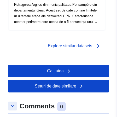
Retragerea Argiles din municipalitatea Ponsampère din
departamentul Gers. Acest set de date conține limitele
în diferitele etape ale dezvoltării PPR. Caracteristica
acestor perimetre este aceea de a fi consecința unui act
oficial și de a produce efecte de la o dată determinată.
Acesta este:- perimetrul prescris stabilit într-un ordin de
prescripție al PPR;- perimetrul de expunere la risc care
corespunde perimetrului reglementat de RPP aprobat,
arrow_forward
Explore similar datasets
acest perimetru aprobat este o ușurare a utilității;-
domeniul de aplicare al studiului care corespunde
anvelopei în care au fost studiate pericolele.
Calitatea
Seturi de date similare
Comments
keyboard_arrow_down
0