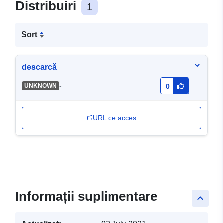
Distribuiri
1
Sort
descarcă
-
UNKNOWN
0
URL de acces
Informații suplimentare
keyboard_arrow_up