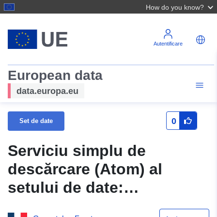
How do you know?
Autentificare
European data
data.europa.eu
0
Set de date
Serviciu simplu de
descărcare (Atom) al
setului de date:
N_PERIMETRE_PPRN_20140