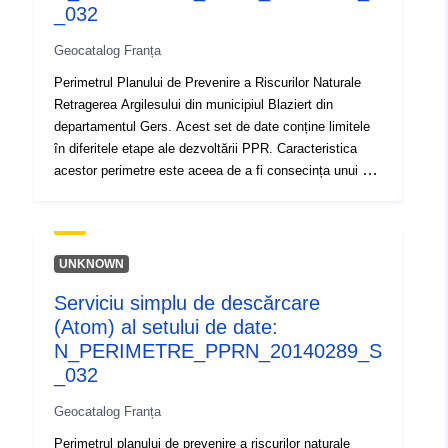
Argiles din municipiul Lalanne din departamentul Gers.
_032
Acest set de date conține limitele în diferitele etape ale
Geocatalog Franța
dezvoltării PPR. Caracteristica acestor perimetre este
aceea de a fi consecința unui act oficial și de a produce
Perimetrul Planului de Prevenire a Riscurilor Naturale
efecte de la o dată determinată. Acesta este:- perimetrul
Retragerea Argilesului din municipiul Blaziert din
prescris stabilit într-un ordin de prescripție al PPR;-
departamentul Gers. Acest set de date conține limitele
perimetrul de expunere la risc care corespunde
în diferitele etape ale dezvoltării PPR. Caracteristica
perimetrului reglementat de RPP aprobat, acest
acestor perimetre este aceea de a fi consecința unui act
perimetru aprobat este o ușurare a utilității;- domeniul de
oficial și de a produce efecte de la o dată determinată.
aplicare al studiului care corespunde anvelopei în care
Acesta este:- perimetrul prescris stabilit într-un ordin de
au fost studiate pericolele.
prescripție al PPR;- perimetrul de expunere la risc care
corespunde perimetrului reglementat de RPP aprobat,
UNKNOWN
acest perimetru aprobat este o ușurare a utilității;-
Serviciu simplu de descărcare
domeniul de aplicare al studiului care corespunde
(Atom) al setului de date:
anvelopei în care au fost studiate pericolele.
N_PERIMETRE_PPRN_20140289_S
_032
Geocatalog Franța
Perimetrul planului de prevenire a riscurilor naturale