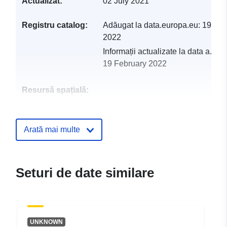
Actualizat:
02 July 2021
Registru catalog:
Adăugat la data.europa.eu:
19 Feb
2022
Informații actualizate la data a.eur
19 February 2022
Resursă spațială:
Identificatori:
http://catalogue.geo-
ide.developpement-
Arată mai multe
durable.gouv.fr/service/fr-
120066022-atom-af9b1e66-
4ef6-43b9-9958-
Seturi de date similare
78e7b3f5b033
uriRef:
http://data.europa.eu/88u/dataset/fr
120066022-srv-98e6d9d2-145d-
UNKNOWN
47ad-b8cc-1a338695d30e