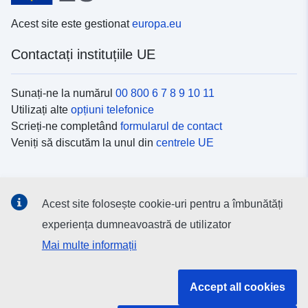
Acest site este gestionat
europa.eu
Contactați instituțiile UE
Sunați-ne la numărul
00 800 6 7 8 9 10 11
Utilizați alte
opțiuni telefonice
Scrieți-ne completând
formularul de contact
Veniți să discutăm la unul din
centrele UE
Platformele de comunicare socială
Acest site folosește cookie-uri pentru a îmbunătăți
Descoperiți canalele UE
pe rețelele sociale
experiența dumneavoastră de utilizator
Mai multe informații
Instituțiile și organismele UE
Accept all cookies