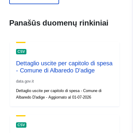
durable.gouv.fr/service/fr-
120066022-atom-cd94ddc4-
4fbc-423c-b2e8-
Panašūs duomenų rinkiniai
e38a1b71d5a3
uriRef:
http://data.europa.eu/88u/dataset/fr
120066022-srv-98ebf919-bde0-
CSV
4fab-be96-541a30ad560e
Dettaglio uscite per capitolo di spesa
Rūšis:
Išteklius:
- Comune di Albaredo D'adige
http://inspire.ec.europa.eu/metadat
codelist/ResourceType/services
data.gov.it
Dettaglio uscite per capitolo di spesa - Comune di
Albaredo D'adige - Aggiornato al 01-07-2026
CSV