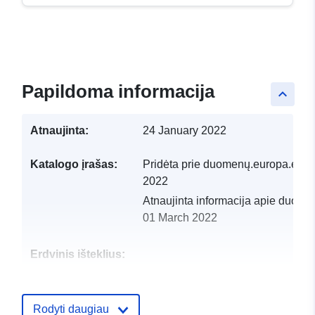
Papildoma informacija
keyboard_arrow_up
Atnaujinta:
24 January 2022
Katalogo įrašas:
Pridėta prie duomenų.europa.eu:
1
2022
Atnaujinta informacija apie duome
01 March 2022
Erdvinis išteklius:
Identifikatoriai:
http://catalogue.geo-
ide.developpement-
Rodyti daugiau