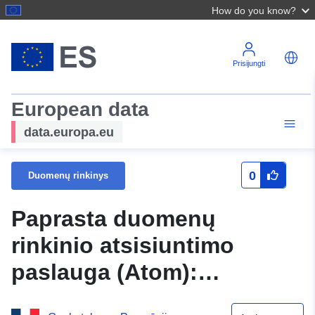
How do you know?
Prisijungti
European data
data.europa.eu
0
Duomenų rinkinys
Paprasta duomenų
rinkinio atsisiuntimo
paslauga (Atom):
Geriausiai žinomi