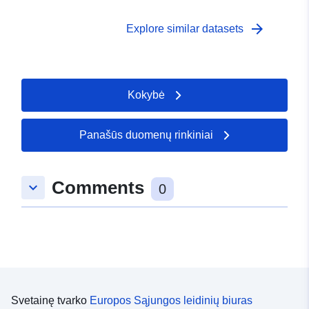
arrow_forward
Explore similar datasets
Kokybė
Panašūs duomenų rinkiniai
Comments
keyboard_arrow_down
0
Svetainę tvarko
Europos Sąjungos leidinių biuras