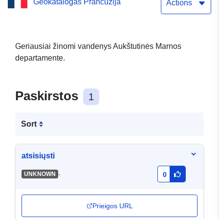
Geokatalogas Prancūzija
vandenys Aukštutinės
Actions
Marnos departamente
Geriausiai žinomi vandenys Aukštutinės Marnos
departamente.
Paskirstos
1
Sort
atsisiųsti
-
UNKNOWN
0
Prieigos URL