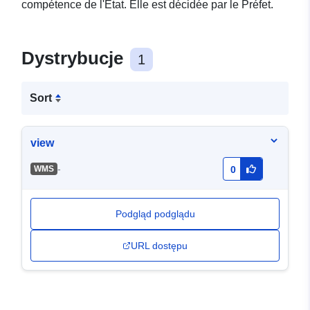
compétence de l'État. Elle est décidée par le Préfet.
Dystrybucje
1
Sort
view
-
WMS
0
Podgląd podglądu
URL dostępu