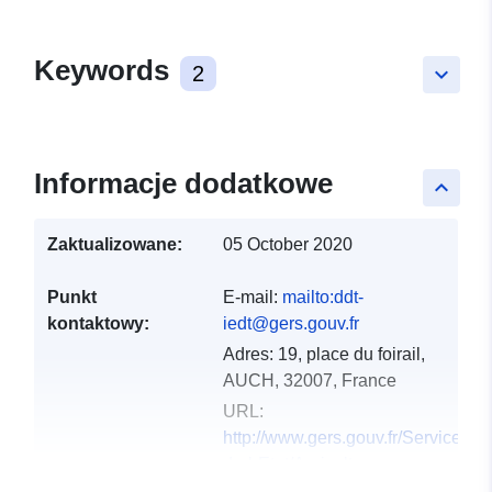
Keywords
2
keyboard_arrow_down
Informacje dodatkowe
keyboard_arrow_up
Zaktualizowane:
05 October 2020
Punkt
E-mail:
mailto:ddt-
kontaktowy:
iedt@gers.gouv.fr
Adres:
19, place du foirail,
AUCH, 32007, France
URL:
http://www.gers.gouv.fr/Services-
de-l-Etat/Agriculture-
environnement-amenag...