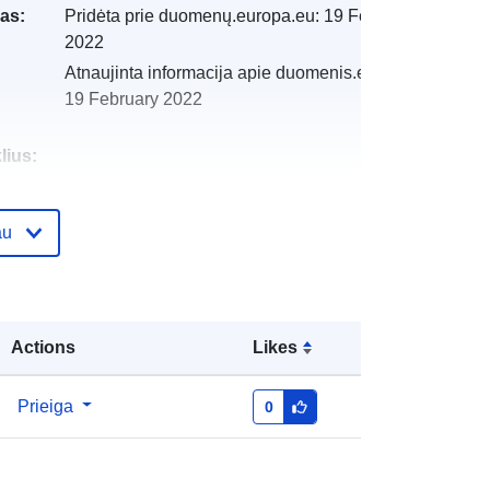
as:
Pridėta prie duomenų.europa.eu:
19 February
2022
Atnaujinta informacija apie duomenis.europa.eu:
19 February 2022
lius:
i:
http://catalogue.geo-
au
ide.developpement-
durable.gouv.fr/service/fr-
120066022-atom-151ac5c9-1894-
4500-afbf-1ddd17a7e731
Actions
Likes
http://data.europa.eu/88u/dataset/fr-
120066022-srv-990334ef-c489-
Prieiga
0
4810-bc1e-4d94a3dddff6
Išteklius: