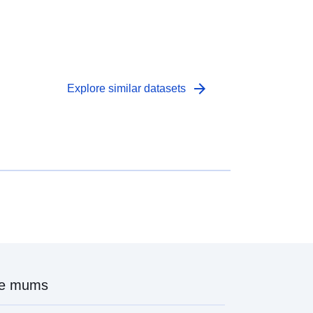
arrow_forward
Explore similar datasets
ie mums