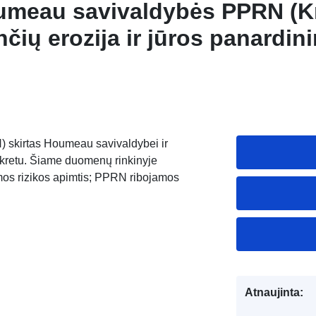
umeau savivaldybės PPRN (K
čių erozija ir jūros panardin
) skirtas Houmeau savivaldybei ir
dekretu. Šiame duomenų rinkinyje
mos rizikos apimtis; PPRN ribojamos
Atnaujinta: