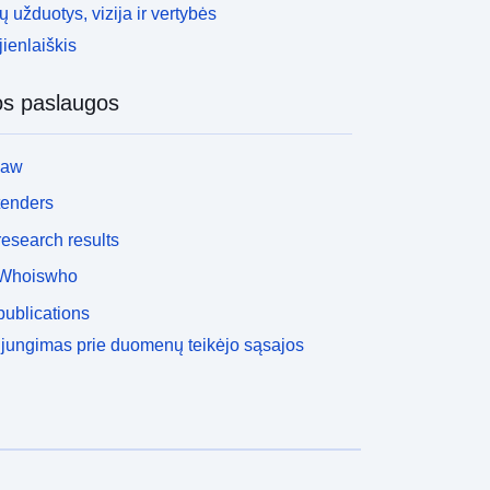
 užduotys, vizija ir vertybės
ienlaiškis
os paslaugos
law
tenders
esearch results
Whoiswho
ublications
ijungimas prie duomenų teikėjo sąsajos