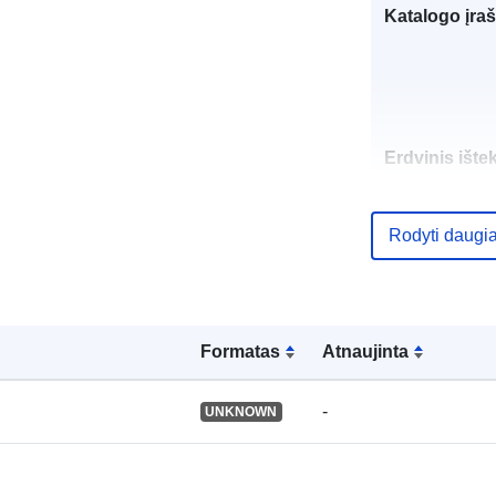
Katalogo įraš
Erdvinis ištek
Identifikatoria
Rodyti daugi
Formatas
Atnaujinta
uriRef:
-
UNKNOWN
Rūšis: