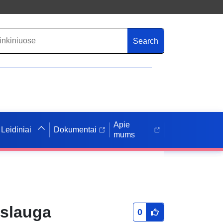
Search
Apie
Leidiniai
Dokumentai
mums
aslauga
0