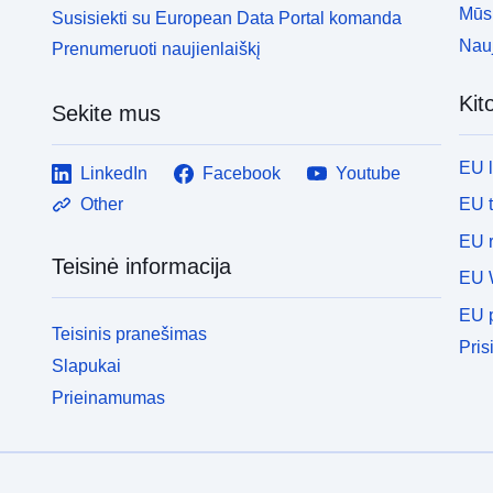
Mūsų
Susisiekti su European Data Portal komanda
Nauj
Prenumeruoti naujienlaiškį
Kit
Sekite mus
EU 
LinkedIn
Facebook
Youtube
EU 
Other
EU r
Teisinė informacija
EU 
EU p
Teisinis pranešimas
Pris
Slapukai
Prieinamumas