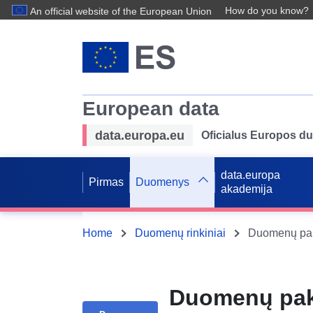
How do you know?
An official website of the European Union
European data
data.europa.eu
Oficialus Europos d
data.europa
Pirmas
Duomenys
akademija
Home
Duomenų rinkiniai
Duomenų pake