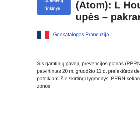
Duomenų
(Atom): L Ho
rinkinys
upės – pakran
Geokatalogas Prancūzija
Šis gamtinių pavojų prevencijos planas (PPRN
patvirtintas 20 m. gruodžio 11 d. prefektūros 
pateikiami šie skirtingi lygmenys: PPRN kelia
zonos