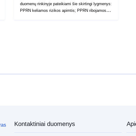
duomenų rinkinyje pateikiami šie skirtingi lygmenys:
PPRN keliamos rizikos apimtis; PPRN ribojamos
zonos
Kontaktiniai duomenys
Ap
ras