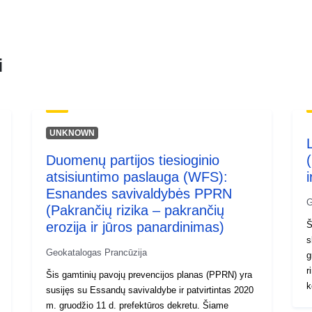
i
UNKNOWN
Duomenų partijos tiesioginio
atsisiuntimo paslauga (WFS):
Esnandes savivaldybės PPRN
G
(Pakrančių rizika – pakrančių
erozija ir jūros panardinimas)
Š
s
Geokatalogas Prancūzija
g
r
Šis gamtinių pavojų prevencijos planas (PPRN) yra
susijęs su Essandų savivaldybe ir patvirtintas 2020
m. gruodžio 11 d. prefektūros dekretu. Šiame