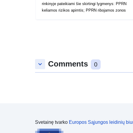
rinkinyje pateikiami šie skirtingi lygmenys: PPRN
keliamos rizikos apimtis; PPRN ribojamos zonos
Comments
keyboard_arrow_down
0
Svetainę tvarko
Europos Sąjungos leidinių biu