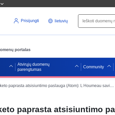
Prisijungti
lietuvių
uomenų portalas
Atvirųjų duomenų
Community
parengtumas
Duomenų paketo paprasta atsisiuntimo paslauga (Atom): L Houmeau savivaldybės PPRN (Kranto upės – pakrančių erozija ir jūros panardinimas)
to paprasta atsisiuntimo p