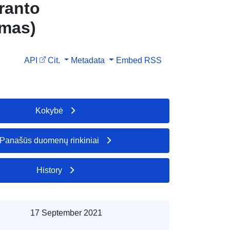
ranto
imas)
API
Cit.
Metadata
Embed
RSS
Kokybė
Panašūs duomenų rinkiniai
History
17 September 2021