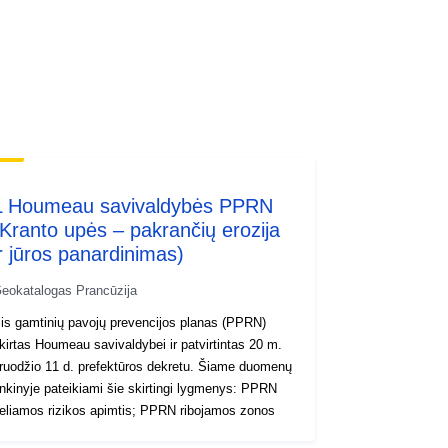
http://inspire.ec.europa.eu/metadata-
codelist/ResourceType/services
L Houmeau savivaldybės PPRN
(Kranto upės – pakrančių erozija
ir jūros panardinimas)
eokatalogas Prancūzija
is gamtinių pavojų prevencijos planas (PPRN)
kirtas Houmeau savivaldybei ir patvirtintas 20 m.
ruodžio 11 d. prefektūros dekretu. Šiame duomenų
inkinyje pateikiami šie skirtingi lygmenys: PPRN
keliamos rizikos apimtis; PPRN ribojamos zonos