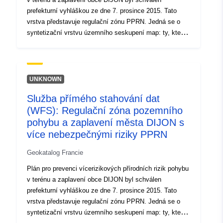
prefekturní vyhláškou ze dne 7. prosince 2015. Tato
vrstva představuje regulační zónu PPRN. Jedná se o
syntetizační vrstvu územního seskupení map: ty, které
odpovídají rizikům pohybu půdy a povodní a které
odpovídají riziku stažení/nafukování jílovitých půd.
UNKNOWN
Služba přímého stahování dat
(WFS): Regulační zóna pozemního
pohybu a zaplavení města DIJON s
více nebezpečnými riziky PPRN
Geokatalog Francie
Plán pro prevenci vícerizikových přírodních rizik pohybu
v terénu a zaplavení obce DIJON byl schválen
prefekturní vyhláškou ze dne 7. prosince 2015. Tato
vrstva představuje regulační zónu PPRN. Jedná se o
syntetizační vrstvu územního seskupení map: ty, které