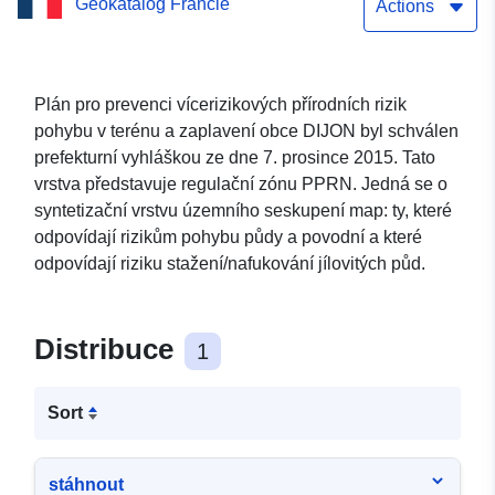
Geokatalog Francie
zaplavení města DIJON s
Actions
více nebezpečnými riziky
PPRN
Plán pro prevenci vícerizikových přírodních rizik
pohybu v terénu a zaplavení obce DIJON byl schválen
prefekturní vyhláškou ze dne 7. prosince 2015. Tato
vrstva představuje regulační zónu PPRN. Jedná se o
syntetizační vrstvu územního seskupení map: ty, které
odpovídají rizikům pohybu půdy a povodní a které
odpovídají riziku stažení/nafukování jílovitých půd.
Distribuce
1
Sort
stáhnout