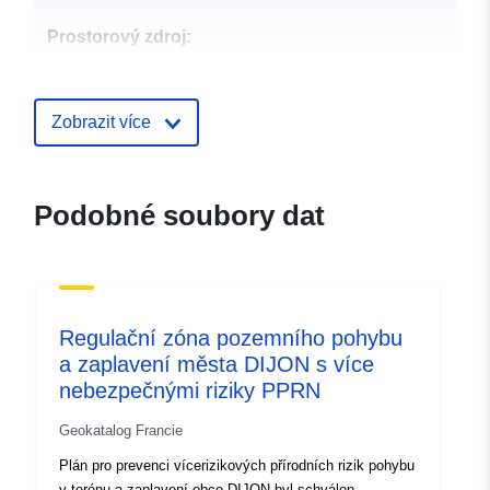
Prostorový zdroj:
Identifikátory:
http://catalogue.geo-
ide.developpement-
Zobrazit více
durable.gouv.fr/service/fr-
120066022-atom-
4e967860-190b-4b02-842f-
Podobné soubory dat
3a9c36b8016e
uriRef:
http://data.europa.eu/88u/dataset/fr
120066022-srv-99059082-cbdc-
473f-86db-e5dc43ca1d12
Regulační zóna pozemního pohybu
a zaplavení města DIJON s více
Typ:
Datový zdroj:
nebezpečnými riziky PPRN
http://inspire.ec.europa.eu/metadat
codelist/ResourceType/services
Geokatalog Francie
Plán pro prevenci vícerizikových přírodních rizik pohybu
v terénu a zaplavení obce DIJON byl schválen