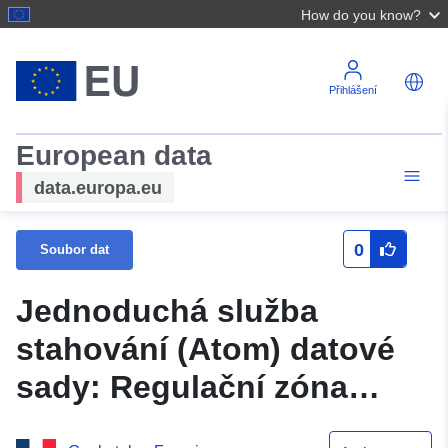
How do you know?
Přihlášení
European data
data.europa.eu
0
Soubor dat
Jednoduchá služba
stahování (Atom) datové
sady: Regulační zóna
pozemního pohybu a