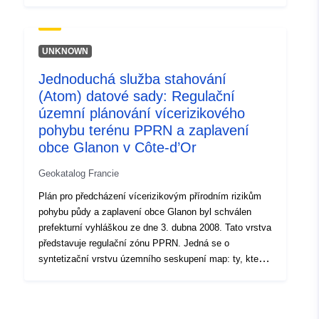
odpovídají rizikům pohybu půdy a povodní a které
odpovídají riziku stažení/nafukování jílovitých půd.
UNKNOWN
Jednoduchá služba stahování
(Atom) datové sady: Regulační
územní plánování vícerizikového
pohybu terénu PPRN a zaplavení
obce Glanon v Côte-d’Or
Geokatalog Francie
Plán pro předcházení vícerizikovým přírodním rizikům
pohybu půdy a zaplavení obce Glanon byl schválen
prefekturní vyhláškou ze dne 3. dubna 2008. Tato vrstva
představuje regulační zónu PPRN. Jedná se o
syntetizační vrstvu územního seskupení map: ty, které
odpovídají rizikům pohybu půdy a povodní a které
odpovídají riziku stažení/nafukování jílovitých půd.