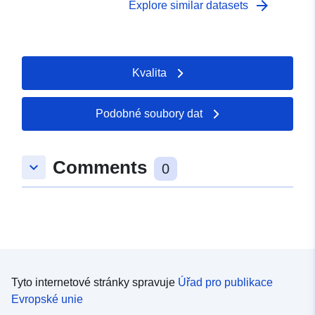
arrow_forward
Explore similar datasets
Kvalita
Podobné soubory dat
Comments
keyboard_arrow_down
0
Tyto internetové stránky spravuje
Úřad pro publikace
Evropské unie