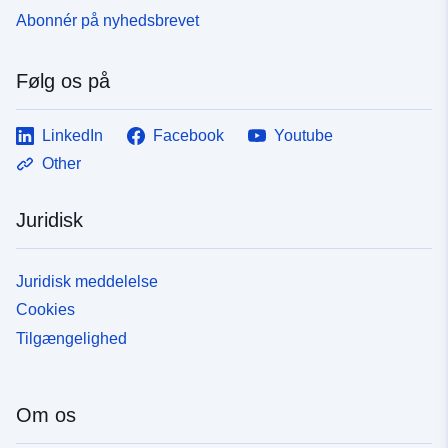
omhyggelige part. Denne ressource beskriver de lineære
Abonnér på nyhedsbrevet
plader af PT1-kvalitets servitutter kombineret med deres
generatorer, dvs. de nedgravede strukturer i
telekommunikationsnettet.
Følg os på
LinkedIn
Facebook
Youtube
Other
Juridisk
Juridisk meddelelse
Cookies
Tilgængelighed
Om os