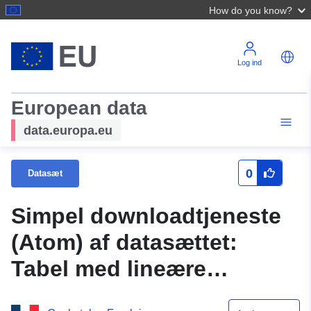
How do you know?
Log ind
European data
data.europa.eu
0
Datasæt
Simpel downloadtjeneste
(Atom) af datasættet:
Tabel med lineære
generatorer knyttet til