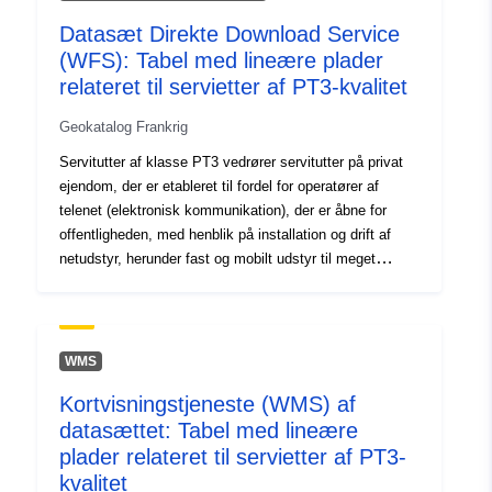
4840-8a63-65b45f48b4d7
Datasæt Direkte Download Service
(WFS): Tabel med lineære plader
Type:
Ressource:
relateret til servietter af PT3-kvalitet
http://inspire.ec.europa.eu/metadat
codelist/ResourceType/services
Geokatalog Frankrig
Servitutter af klasse PT3 vedrører servitutter på privat
ejendom, der er etableret til fordel for operatører af
telenet (elektronisk kommunikation), der er åbne for
offentligheden, med henblik på installation og drift af
netudstyr, herunder fast og mobilt udstyr til meget
højhastighedsnet: — på og i dele af fællesbygninger og
underopdelinger til fælles brug, herunder sådanne, der
kan rumme radioinstallationer eller -udstyr — på jorden
og i kælderen af ubebyggede ejendomme, herunder
WMS
dem, der kan rumme radioinstallationer eller -udstyr —
Kortvisningstjeneste (WMS) af
over privat ejendom, for så vidt som operatøren blot
datasættet: Tabel med lineære
anvender installationen af en tredjemand, der drager
fordel af servitutter, uden i givet fald at gå på kompromis
plader relateret til servietter af PT3-
med den egen public service-opgave, som denne
kvalitet