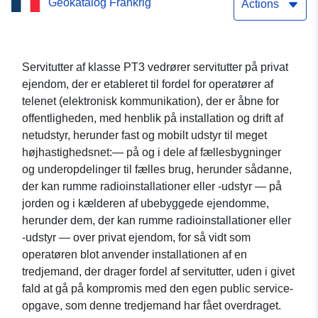
Geokatalog Frankrig
servietter af PT3-kvalitet
Actions
Servitutter af klasse PT3 vedrører servitutter på privat
ejendom, der er etableret til fordel for operatører af
telenet (elektronisk kommunikation), der er åbne for
offentligheden, med henblik på installation og drift af
netudstyr, herunder fast og mobilt udstyr til meget
højhastighedsnet:— på og i dele af fællesbygninger
og underopdelinger til fælles brug, herunder sådanne,
der kan rumme radioinstallationer eller -udstyr — på
jorden og i kælderen af ubebyggede ejendomme,
herunder dem, der kan rumme radioinstallationer eller
-udstyr — over privat ejendom, for så vidt som
operatøren blot anvender installationen af en
tredjemand, der drager fordel af servitutter, uden i givet
fald at gå på kompromis med den egen public service-
opgave, som denne tredjemand har fået overdraget.