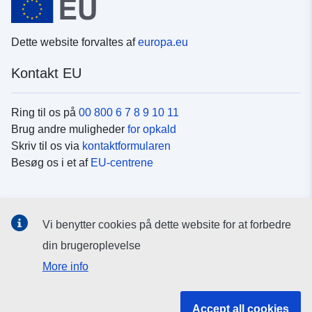
Dette website forvaltes af
europa.eu
Kontakt EU
Ring til os på
00 800 6 7 8 9 10 11
Brug andre muligheder
for opkald
Skriv til os via
kontaktformularen
Besøg os i et af
EU-centrene
Sociale medier
Vi benytter cookies på dette website for at forbedre
Søg efter EU's sider på
sociale medier
din brugeroplevelse
More info
EU-institutioner og -organer
Accept all cookies