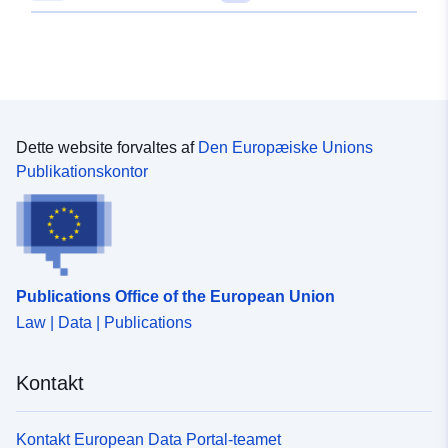
aftale, fastsættes kompensationen af den
arbejderne, underrette modtageren om servituten.
ekspropriationsret, der indbringes for den mest
Autoriserede erhvervsdrivendes agenter skal være i
omhyggelige part. Denne ressource beskriver de lineære
besiddelse af en attest, der er underskrevet af
plader af PT1-kvalitet servitutter kombineret med deres
servitetsmodtageren og den virksomhed, som denne
generatorer, nemlig de nedgravede strukturer af
agent tilhører, for at få adgang til bygningen,
telekommunikationsnettet Kilde: —IKKE— Årgang: —
underopdelingen eller den ubebyggede ejendom. Hvis
IKKE— Formidling: Begrænset
det med henblik på undersøgelse, opførelse og drift af
Dette website forvaltes af
Den Europæiske Unions
faciliteterne er nødvendigt at indføre sådanne agenter i
Publikationskontor
privat ejendom, skal det i mangel af en mindelig aftale
godkendes af præsidenten for Tribunal de grande
instance, der træffer afgørelse om foreløbige
forholdsregler, som sikrer, at personalets tilstedeværelse
er nødvendig. Den, der nyder godt af trældommen, er
Publications Office of the European Union
ansvarlig for enhver skade, der måtte opstå som følge
Law | Data | Publications
af nettets udstyr. Han er forpligtet til at yde erstatning for
alle direkte og visse skader, der er forårsaget af både
installations- og vedligeholdelsesarbejdet og arbejdets
Kontakt
eksistens eller drift. Hvis der ikke foreligger en mindelig
aftale, fastsættes kompensationen af den
ekspropriationsret, der indbringes for den mest
Kontakt European Data Portal-teamet