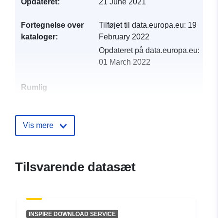
Opdateret:
21 June 2021
Fortegnelse over
Tilføjet til data.europa.eu:
19
kataloger:
February 2022
Opdateret på data.europa.eu:
01 March 2022
Rumlig
ressource:
Identifikatorer:
http://catalogue.geo-
Vis mere
ide.developpement-
durable.gouv.fr/service/fr-
120066022-atom-
Tilsvarende datasæt
d0778055-c6f7-4964-be2e-
bf511c5f32e5
uriRef:
http://data.europa.eu/88u/dataset/fr
INSPIRE DOWNLOAD SERVICE
120066022-srv-9908aec4-0996-