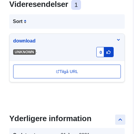
Videresendelser
1
Sort
download
-
UNKNOWN
0
Tilgå URL
Yderligere information
keyboard_arrow_up