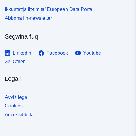
Ikkuntattja lit-tim ta’ European Data Portal
Tip:
Riżorsa:
http://inspire.ec.europa.eu/metadat
Abbona fin-newsletter
codelist/ResourceType/services
Segwina fuq
LinkedIn
Facebook
Youtube
Other
Legali
Avviż legali
Cookies
Aċċessibbiltà