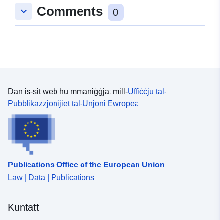
Comments
], [ 7.18419981,
keyboard_arrow_down
0
45.05237198 ], [
7.18419981, 45.93758392 ]
]
Tip:
Polygon
Riżors Spazjali:
Dan is-sit web hu mmaniġġjat mill-
Uffiċċju tal-
Pubblikazzjonijiet tal-Unjoni Ewropea
Identifikaturi:
http://catalogue.geo-
ide.developpement-
durable.gouv.fr/service/fr-
120066022-wxs-491bb602-
dd41-4535-a845-
Publications Office of the European Union
9add473c7e36
Law | Data | Publications
uriRef:
http://data.europa.eu/88u/dataset/fr
120066022-srv-995f99c6-2e2a-
Kuntatt
4d62-bdcc-3d8b2ce11331