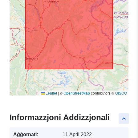
Leaflet
|
©
OpenStreetMap
contributors ©
GISCO
Informazzjoni Addizzjonali
keyboard_arrow_up
Aġġornati:
11 April 2022