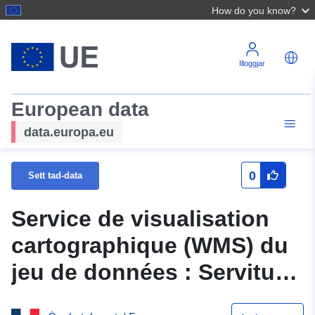
How do you know?
Illoggjar
European data
data.europa.eu
0
Sett tad-data
Service de visualisation
cartographique (WMS) du
jeu de données : Servitude
AC3 (S) relative aux