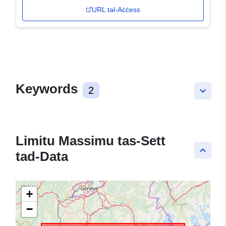
URL tal-Aċċess
Keywords
2
keyboard_arrow_down
Limitu Massimu tas-Sett
keyboard_arrow_up
tad-Data
+
−