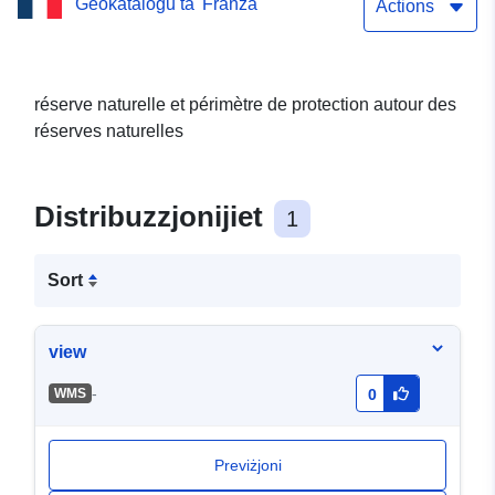
Ġeokatalogu ta' Franza
réserves naturelles et
Actions
périmètres de protection
(Savoie)
réserve naturelle et périmètre de protection autour des
réserves naturelles
Distribuzzjonijiet
1
Sort
view
-
WMS
0
Previżjoni