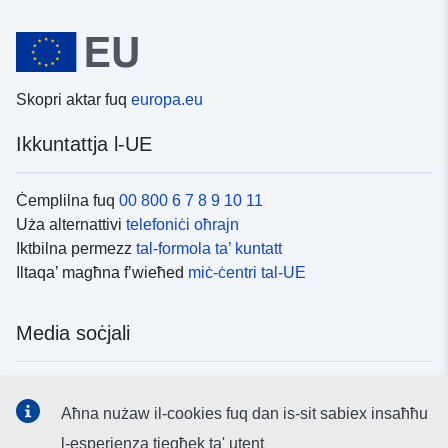
Skopri aktar fuq
europa.eu
Ikkuntattja l-UE
Ċemplilna fuq
00 800 6 7 8 9 10 11
Uża alternattivi
telefoniċi oħrajn
Iktbilna permezz
tal-formola ta’ kuntatt
Iltaqa’ magħna f’wieħed
miċ-ċentri tal-UE
Media soċjali
Fittex mezzi
tal-media soċjali tal-UE
Aħna nużaw il-cookies fuq dan is-sit sabiex insaħħu
l-esperjenza tiegħek ta' utent