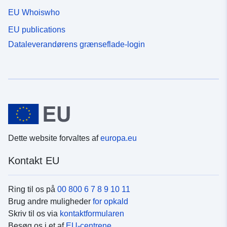
EU Whoiswho
EU publications
Dataleverandørens grænseflade-login
Dette website forvaltes af
europa.eu
Kontakt EU
Ring til os på
00 800 6 7 8 9 10 11
Brug andre muligheder
for opkald
Skriv til os via
kontaktformularen
Besøg os i et af
EU-centrene