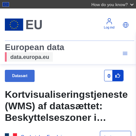
How do you know?
Log ind
European data
data.europa.eu
0
Datasæt
Kortvisualiseringstjeneste
(WMS) af datasættet:
Beskyttelseszoner i
forbindelse med klasse I4-