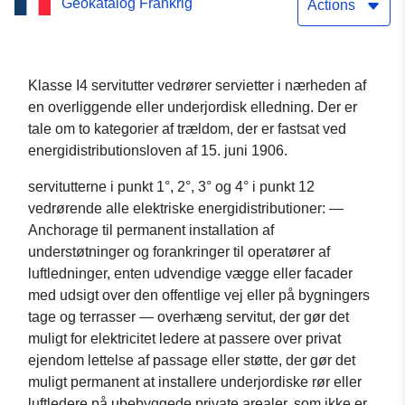
Geokatalog Frankrig
sele (tjener i nærheden af
Actions
en overliggende eller
underjordisk kraftledning)
Klasse I4 servitutter vedrører servietter i nærheden af
en overliggende eller underjordisk elledning. Der er
i Eure-et-Loir (28)
tale om to kategorier af trældom, der er fastsat ved
energidistributionsloven af 15. juni 1906.
servitutterne i punkt 1°, 2°, 3° og 4° i punkt 12
vedrørende alle elektriske energidistributioner: —
Anchorage til permanent installation af
understøtninger og forankringer til operatører af
luftledninger, enten udvendige vægge eller facader
med udsigt over den offentlige vej eller på bygningers
tage og terrasser — overhæng servitut, der gør det
muligt for elektricitet ledere at passere over privat
ejendom lettelse af passage eller støtte, der gør det
muligt permanent at installere underjordiske rør eller
luftledere på ubebyggede private arealer, som ikke er