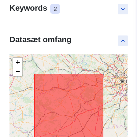
Keywords
2
keyboard_arrow_down
Datasæt omfang
keyboard_arrow_up
+
−