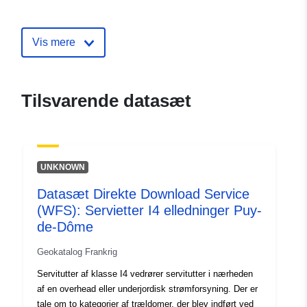
Fortegnelse over
Tilføjet til data.europa.eu:
18
kataloger:
December 2021
Vis mere
Opdateret på data.europa.eu:
26 November 2022
Tilsvarende datasæt
Fysiske:
Koordinater:
[ [ 0.75728339,
47.95374298 ], [
0.75728339, 48.9410553 ], [
1.99409032, 48.9410553 ], [
UNKNOWN
1.99409032, 47.95374298 ],
[ 0.75728339, 47.95374298
Datasæt Direkte Download Service
] ]
(WFS): Servietter I4 elledninger Puy-
de-Dôme
Type:
Polygon
Geokatalog Frankrig
Rumlig
Servitutter af klasse I4 vedrører servitutter i nærheden
ressource:
af en overhead eller underjordisk strømforsyning. Der er
tale om to kategorier af trældomer, der blev indført ved