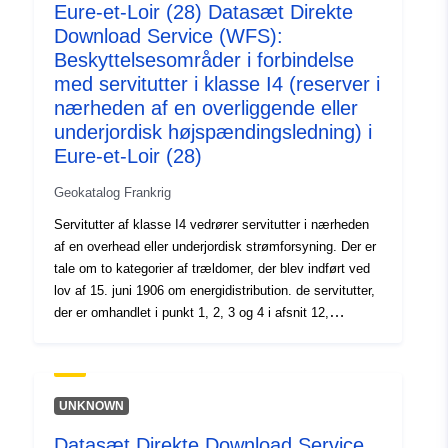
Eure-et-Loir (28) Datasæt Direkte
koncessionshaveren en måned før arbejdets
påbegyndelse. omkredse, der er fastlagt i henhold til
Download Service (WFS):
artikel 12a på hver side af en luftledning med en
Beskyttelsesområder i forbindelse
spænding på 130 kilovolt eller derover, og inden for
med servitutter i klasse I4 (reserver i
hvilke: — følgende er forbudt: • beboelsesejendomme •
nærheden af en overliggende eller
steder af velkommen til rejsende, • visse kategorier af
underjordisk højspændingsledning) i
virksomheder, der modtager fra offentligheden:
Eure-et-Loir (28)
modtagelsesfaciliteter for ældre og handicappede,
hoteller og indkvarteringsfaciliteter,
Geokatalog Frankrig
uddannelsesinstitutioner, ferielejre, sundhedsfaciliteter,
Servitutter af klasse I4 vedrører servitutter i nærheden
fængsler og udendørs institutioner. — kan forbydes eller
af en overhead eller underjordisk strømforsyning. Der er
underkastes krav: • andre kategorier af virksomheder,
tale om to kategorier af trældomer, der blev indført ved
der modtager offentligheden • anlæg, der er klassificeret
lov af 15. juni 1906 om energidistribution. de servitutter,
med henblik på miljøbeskyttelse, og som kræver
der er omhandlet i punkt 1, 2, 3 og 4 i afsnit 12,
godkendelse og fremstilling, anvendelse eller oplagring
vedrørende alle elektriske energidistributioner: —
af oxiderende, eksplosive, brandfarlige eller brændbare
forankringer til permanent etablering af understøtninger
stoffer, uden dog at hindre tilpasning, rehabilitering eller
og forankringer til elektriske ledere, enten uden for
udvidelse af eksisterende, forudsat at indbyggernes
vægge eller facader med udsigt over offentlig vej eller
kapacitet inden for trældomsområdet ikke øges. Denne
UNKNOWN
på bygningers tage og terrasser — udhæng serviethed
ressource beskriver overfladebaserne for servitutter af
Datasæt Direkte Download Service
gør det muligt for elektriske ledere at passere over privat