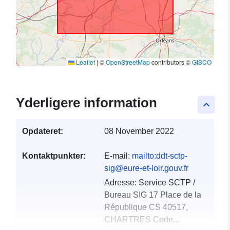
Leaflet
|
©
OpenStreetMap
contributors ©
GISCO
Yderligere information
keyboard_arrow_up
Opdateret:
08 November 2022
Kontaktpunkter:
E-mail:
mailto:ddt-sctp-
sig@eure-et-loir.gouv.fr
Adresse:
Service SCTP /
Bureau SIG 17 Place de la
République CS 40517,
CHARTRES Cede...