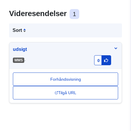
Videresendelser
1
Sort
udsigt
-
WMS
0
Forhåndsvisning
Tilgå URL