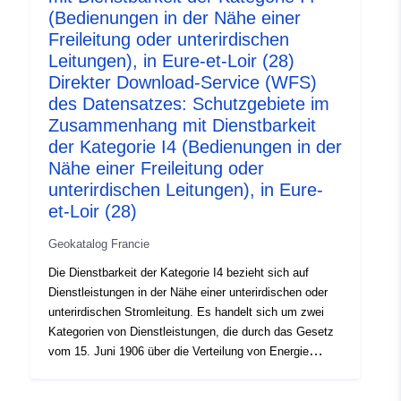
(Bedienungen in der Nähe einer
die sich in der Nähe von Stromleitern befinden und deren
Freileitung oder unterirdischen
Verlegung behindern oder durch Bewegung oder Sturz zu
Leitungen), in Eure-et-Loir (28)
Kurzschlüssen oder Beschädigungen der Bauwerke
führen könnten. Es handelt sich um Dienstleistungen,
Direkter Download-Service (WFS)
die keine Enteignung des Eigentümers zur Folge haben,
des Datensatzes: Schutzgebiete im
der das Recht behält, abzureißen, zu reparieren, zu
Zusammenhang mit Dienstbarkeit
erhöhen, zu schließen oder zu bauen, sofern der
der Kategorie I4 (Bedienungen in der
Konzessionär einen Monat vor Beginn der Arbeiten
Nähe einer Freileitung oder
davon unterrichtet wird. B) die gemäß Artikel 12a auf
unterirdischen Leitungen), in Eure-
beiden Seiten einer Oberleitung mit einer Spannung von
et-Loir (28)
130 KV oder mehr festgelegten Grenzen, innerhalb
deren — verboten sind: • Wohngebäude, •
Geokatalog Francie
Empfangsbereiche für Reisende, • bestimmte
Die Dienstbarkeit der Kategorie I4 bezieht sich auf
Kategorien von Einrichtungen, die von der Öffentlichkeit
Dienstleistungen in der Nähe einer unterirdischen oder
empfangen werden: Betreuungseinrichtungen für ältere
unterirdischen Stromleitung. Es handelt sich um zwei
und behinderte Menschen, Hotels und
Kategorien von Dienstleistungen, die durch das Gesetz
Beherbergungsbetriebe, Bildungseinrichtungen,
vom 15. Juni 1906 über die Verteilung von Energie
Ferienlager, sanitäre Einrichtungen,
eingeführt wurden. a) Die in Artikel 12 Absätze 1, 2 Nrn.
Strafvollzugsanstalten, Freilufteinrichtungen. — können
3, 3 und 4 vorgesehenen Leistungen für alle Verteilungen
verboten oder Vorschriften unterworfen werden: • andere