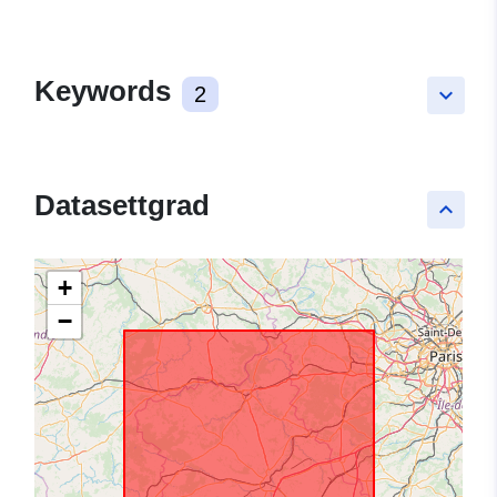
Keywords
2
keyboard_arrow_down
Datasettgrad
keyboard_arrow_up
+
−