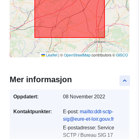
Leaflet
|
©
OpenStreetMap
contributors ©
GISCO
Mer informasjon
keyboard_arrow_up
Oppdatert:
08 November 2022
Kontaktpunkter:
E-post:
mailto:ddt-sctp-
sig@eure-et-loir.gouv.fr
E-postadresse:
Service
SCTP / Bureau SIG 17