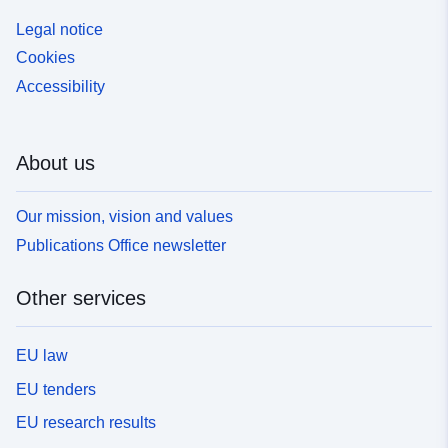
Generatoren verwechselt werden, d. h. alle Anlagen zur
Legal notice
Verteilung elektrischer Energie, insbesondere: — die
Cookies
Luftstromleiter, — unterirdische
Stromübertragungsleitungen, — die Halterungen für
Accessibility
Luftführer, — Bauwerke, z. B. Verarbeitungsstationen
usw.
About us
Our mission, vision and values
Publications Office newsletter
Other services
EU law
EU tenders
EU research results