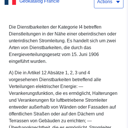
Geokatalog Francie
Dienstbarkeiten der
Actions
Kategorie I4 (Anbindungen
in der Nähe einer
Die Dienstbarkeiten der Kategorie I4 betreffen
Dienstleitungen in der Nähe einer oberirdischen oder
oberirdischen oder
unterirdischen Stromleitung. Es handelt sich um zwei
unterirdischen
Arten von Dienstbarkeiten, die durch das
Energieverteilungsgesetz vom 15. Juni 1906
Stromleitung) in Eure-et-
eingeführt wurden.
Loir (28)
A) Die in Artikel 12 Absätze 1, 2, 3 und 4
vorgesehenen Dienstbarkeiten betreffend alle
Verteilungen elektrischer Energie: —
Verankerungsfunktion, die es ermöglicht, Halterungen
und Verankerungen für luftbetriebene Stromleiter
entweder außerhalb von Wänden oder Fassaden auf
öffentlichen Straßen oder auf den Dächern und
Terrassen von Gebäuden zu errichten; —
Überhangknechtheit, die es ermöglicht, Stromleiter