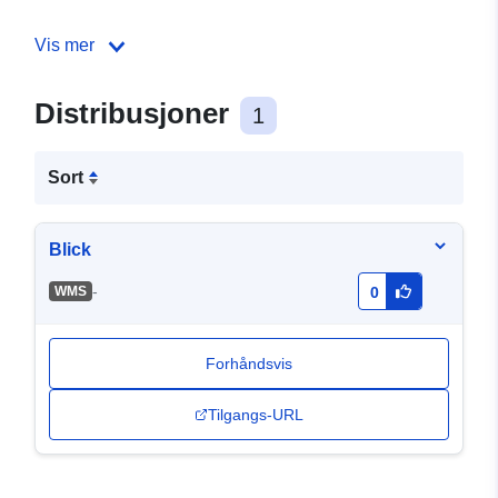
Vis mer
Distribusjoner
1
Sort
Blick
-
WMS
0
Forhåndsvis
Tilgangs-URL