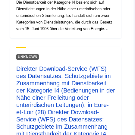
Die Dienstbarkeit der Kategorie I4 bezieht sich auf
Dienstleistungen in der Nähe einer unterirdischen oder
Identifikatorer:
http://catalogue.geo-
unterirdischen Stromleitung. Es handelt sich um zwei
ide.developpement-
Kategorien von Dienstleistungen, die durch das Gesetz
durable.gouv.fr/service/fr-
vom 15. Juni 1906 über die Verteilung von Energie
120066022-wxs-2cc71066-
eingeführt wurden. a) Die in Artikel 12 Absätze 1, 2 Nrn.
da56-4ba0-b8ba-
3, 3 und 4 vorgesehenen Leistungen für alle Verteilungen
3e241c3f9eaf
elektrischer Energie: — Verankerungen, die es
ermöglichen, Stützen und Verankerungen für
UNKNOWN
obenliegende Stromleiter entweder außerhalb der Wände
uriRef:
http://data.europa.eu/88u/dataset/fr
Direkter Download-Service (WFS)
oder Fassaden mit Blick auf die öffentliche Straße oder
120066022-srv-9961d270-b4cd-
des Datensatzes: Schutzgebiete im
auf den Dächern und Terrassen der Gebäude dauerhaft
4b52-98a1-d7a3227f269d
herzustellen; — Überhangsdienstbarkeit, die es
Zusammenhang mit Dienstbarkeit
ermöglicht, die Stromleiter über die privaten
der Kategorie I4 (Bedienungen in der
Type:
Ressurs:
Grundstücke zu bringen, — Durchgangs- oder
Nähe einer Freileitung oder
http://inspire.ec.europa.eu/metadat
Stützfunktion, die es ermöglicht, auf unbebauten
unterirdischen Leitungen), in Eure-
codelist/ResourceType/services
Privatgrundstücken, die nicht mit Mauern oder
et-Loir (28) Direkter Download-
gleichwertigen Zäunen verschlossen sind, unterirdische
Service (WFS) des Datensatzes:
Rohrleitungen oder Halterungen für Luftleiter zu
Schutzgebiete im Zusammenhang
errichten; — Beschneiden und Einschlagen von Bäumen
mit Dienstbarkeit der Kategorie I4
zum Schneiden von Bäumen und Zweigen von Bäumen,