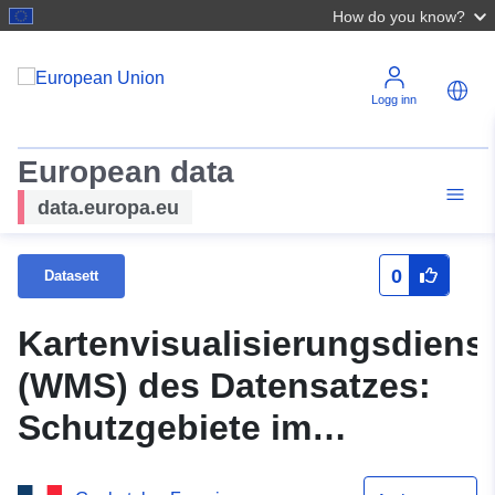
How do you know?
Logg inn
European data
data.europa.eu
0
Datasett
Kartenvisualisierungsdiens
(WMS) des Datensatzes:
Schutzgebiete im
Zusammenhang mit