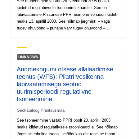
See tsoneerimine vastab 28. veebruaril 2008 heaks
kiidetud regulatiivsele tsoneerimiskaardile. See on
läbivaatamine.Rizzanese PPRI esimene versioon kiideti
heaks 13. aprillil 2003. See hõlmab järgmist: – väga
tugev ohuvöönd – punane värv tugev ohuvöönd –
kollane värvus mõõdukas ohuvöönd – roheline värvus
UNKNOWN
Andmekogumi otsese allalaadimise
teenus (WFS): Pilatri vesikonna
läbivaatamisega seotud
uurimisperioodi regulatiivne
tsoneerimine
Geokataloog Prantsusmaa
See tsoneerimine vastab PPRI poolt 23. aprillil 2003
heaks kiidetud regulatiivsele tsoonikaardile. See hõlmab
järgmist: roheline tsoon – mõõdukas oht roheline tsoon –