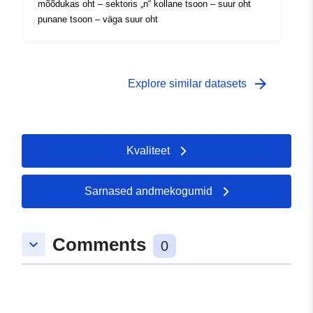
mõõdukas oht – sektoris „n“ kollane tsoon – suur oht
punane tsoon – väga suur oht
arrow_forward
Explore similar datasets
Kvaliteet
Sarnased andmekogumid
Comments
keyboard_arrow_down
0