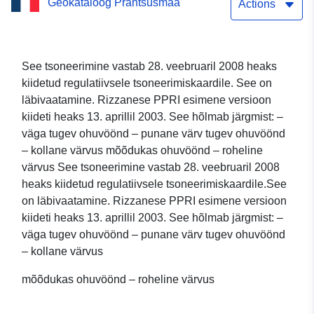
Geokataloog Prantsusmaa
Andmekogumi lihtne
Actions
allalaadimisteenus (Atom):
Rizzanese PPRI
See tsoneerimine vastab 28. veebruaril 2008 heaks
kiidetud regulatiivsele tsoneerimiskaardile. See on
regulatiivne tsoneerimine
läbivaatamine. Rizzanese PPRI esimene versioon
kiideti heaks 13. aprillil 2003. See hõlmab järgmist: –
väga tugev ohuvöönd – punane värv tugev ohuvöönd
– kollane värvus mõõdukas ohuvöönd – roheline
värvus See tsoneerimine vastab 28. veebruaril 2008
heaks kiidetud regulatiivsele tsoneerimiskaardile.See
on läbivaatamine. Rizzanese PPRI esimene versioon
kiideti heaks 13. aprillil 2003. See hõlmab järgmist: –
väga tugev ohuvöönd – punane värv tugev ohuvöönd
– kollane värvus
mõõdukas ohuvöönd – roheline värvus