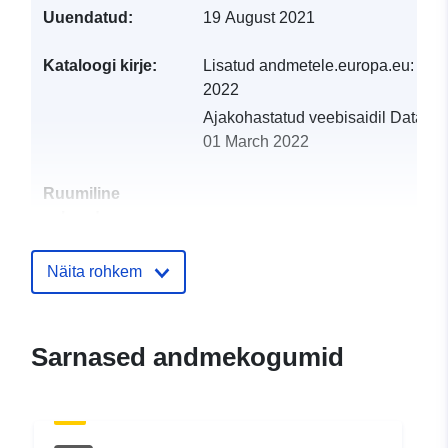
Uuendatud:
19 August 2021
Kataloogi kirje:
Lisatud andmetele.europa.eu:
19 
2022
Ajakohastatud veebisaidil Data.eu
01 March 2022
Ruumiline
vahend:
Identifikaatorid:
http://catalogue.geo-
Näita rohkem
ide.developpement-
durable.gouv.fr/service/fr-
120066022-atom-
Sarnased andmekogumid
385bd21b-bfae-4c7b-ae36-
6ec69173aa7e
uriRef:
http://data.europa.eu/88u/dataset/fr