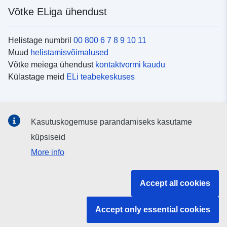
Võtke ELiga ühendust
Helistage numbril
00 800 6 7 8 9 10 11
Muud
helistamisvõimalused
Võtke meiega ühendust
kontaktvormi kaudu
Külastage meid
ELi teabekeskuses
Sotsiaalmeedia
Kasutuskogemuse parandamiseks kasutame
Otsige ELi teavet
sotsiaalmeediakanalitest
küpsiseid
More info
ELi institutsioonid ja asutused
Accept all cookies
Otsige kõiki ELi institutsioone ja ameteid
Accept only essential cookies