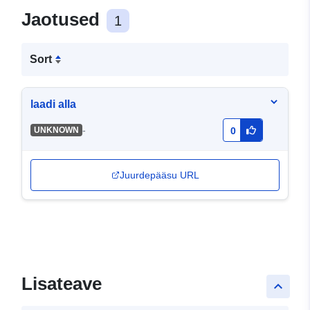
Jaotused
1
Sort
laadi alla
-
UNKNOWN
0
Juurdepääsu URL
Lisateave
keyboard_arrow_up