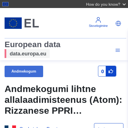
How do you know?
Sisselogimine
European data
data.europa.eu
0
Andmekogum
Andmekogumi lihtne
allalaadimisteenus (Atom):
Rizzanese PPRI
regulatiivne tsoneerimine