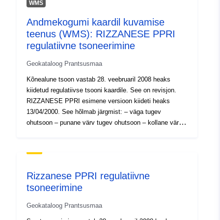
WMS
120066022-srv-9976e5b1-2dc0-
47aa-b719-90d01345ec50
Andmekogumi kaardil kuvamise
teenus (WMS): RIZZANESE PPRI
Tüüp:
Ressurss:
regulatiivne tsoneerimine
http://inspire.ec.europa.eu/metadat
codelist/ResourceType/services
Geokataloog Prantsusmaa
Kõnealune tsoon vastab 28. veebruaril 2008 heaks
kiidetud regulatiivse tsooni kaardile. See on revisjon.
RIZZANESE PPRI esimene versioon kiideti heaks
13/04/2000. See hõlmab järgmist: – väga tugev
ohutsoon – punane värv tugev ohutsoon – kollane värv
mõõdukas ohutsoon – roheline värv
Rizzanese PPRI regulatiivne
tsoneerimine
Geokataloog Prantsusmaa