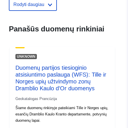
ide.developpement-
Rodyti daugiau
durable.gouv.fr/service/fr-
120066022-atom-
b8571ade-dd24-432f-ba33-
Panašūs duomenų rinkiniai
8e6bc822c4fa
uriRef:
http://data.europa.eu/88u/dataset/fr
120066022-srv-997acc71-7d23-
UNKNOWN
46cb-ae27-d5ff190e97bd
Duomenų partijos tiesioginio
Rūšis:
Išteklius:
atsisiuntimo paslauga (WFS): Tille ir
http://inspire.ec.europa.eu/metadat
Norges upių užtvindymo zonų
codelist/ResourceType/services
Dramblio Kaulo d’Or duomenys
Geokatalogas Prancūzija
Šiame duomenų rinkinyje pateikiami Tille ir Norges upių,
esančių Dramblio Kaulo Kranto departamente, potvynių
duomenų lapai.