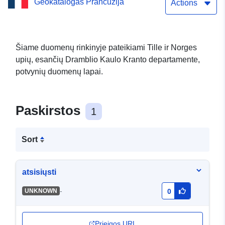
Geokatalogas Prancūzija
Kaulo d’Or duomenys
Actions
Šiame duomenų rinkinyje pateikiami Tille ir Norges
upių, esančių Dramblio Kaulo Kranto departamente,
potvynių duomenų lapai.
Paskirstos
1
Sort
atsisiųsti
-
UNKNOWN
0
Prieigos URL