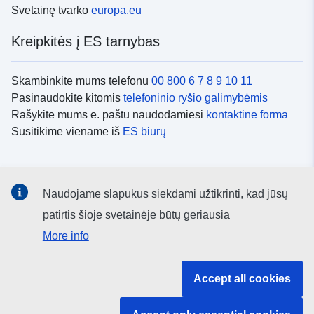
Svetainę tvarko
europa.eu
Kreipkitės į ES tarnybas
Skambinkite mums telefonu
00 800 6 7 8 9 10 11
Pasinaudokite kitomis
telefoninio ryšio galimybėmis
Rašykite mums e. paštu naudodamiesi
kontaktine forma
Susitikime viename iš
ES biurų
Socialiniai tinklai
Naudojame slapukus siekdami užtikrinti, kad jūsų
ES
socialinių tinklų kanalai
patirtis šioje svetainėje būtų geriausia
More info
ES institucijos ir įstaigos
Accept all cookies
ES institucijų ir įstaigų paieška