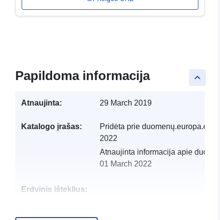
Papildoma informacija
keyboard_arrow_up
Atnaujinta:
29 March 2019
Katalogo įrašas:
Pridėta prie duomenų.europa.eu:
1
2022
Atnaujinta informacija apie duome
01 March 2022
Erdvinis išteklius:
Identifikatoriai:
http://catalogue.geo-