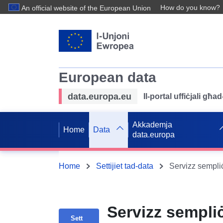
How do you know?
An official website of the European Union
European data
data.europa.eu
Il-portal uffiċjali għ
Akkademja
Home
Data
data.europa
Home
Settijiet tad-data
Servizz sempli
Sett