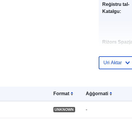
Reġistru tal-
Katalgu:
Riżors Spazja
Identifikaturi:
Uri Aktar
Format
Aġġornati
uriRef:
-
UNKNOWN
Tip: