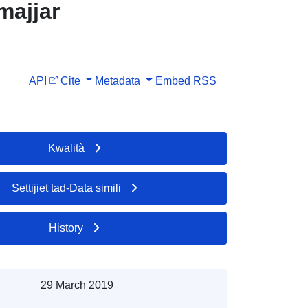
majjar
API
Cite
Metadata
Embed
RSS
Kwalità
Settijiet tad-Data simili
History
29 March 2019