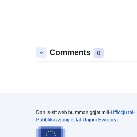
Comments
keyboard_arrow_down
0
Dan is-sit web hu mmaniġġjat mill-
Uffiċċju tal-
Pubblikazzjonijiet tal-Unjoni Ewropea