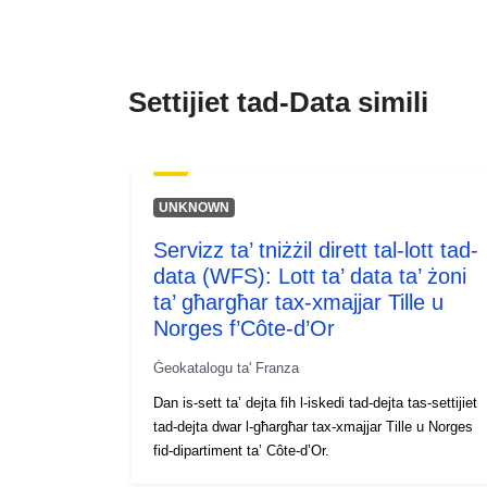
Settijiet tad-Data simili
UNKNOWN
Servizz ta’ tniżżil dirett tal-lott tad-
data (WFS): Lott ta’ data ta’ żoni
ta’ għargħar tax-xmajjar Tille u
Norges f’Côte-d’Or
Ġeokatalogu ta' Franza
Dan is-sett ta’ dejta fih l-iskedi tad-dejta tas-settijiet
tad-dejta dwar l-għargħar tax-xmajjar Tille u Norges
fid-dipartiment ta’ Côte-d’Or.