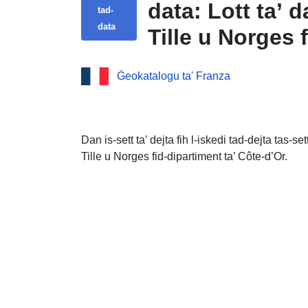
data: Lott ta’ d
tad-
data
Tille u Norges 
Ġeokatalogu ta' Franza
Dan is-sett ta’ dejta fih l-iskedi tad-dejta tas-se
Tille u Norges fid-dipartiment ta’ Côte-d’Or.