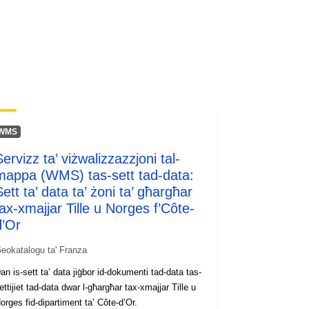
http://inspire.ec.europa.eu/metadata-
codelist/ResourceType/services
WMS
ervizz ta’ viżwalizzazzjoni tal-
mappa (WMS) tas-sett tad-data:
ett ta’ data ta’ żoni ta’ għargħar
tax-xmajjar Tille u Norges f’Côte-
d’Or
eokatalogu ta' Franza
an is-sett ta’ data jiġbor id-dokumenti tad-data tas-
ettijiet tad-data dwar l-għargħar tax-xmajjar Tille u
orges fid-dipartiment ta’ Côte-d’Or.