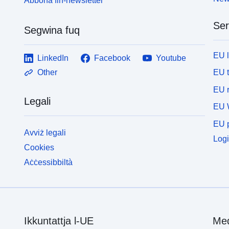
Abbona fin-newsletter
Ser
Segwina fuq
EU 
LinkedIn
Facebook
Youtube
EU 
Other
EU r
Legali
EU 
EU p
Avviż legali
Logi
Cookies
Aċċessibbiltà
Ikkuntattja l-UE
Med