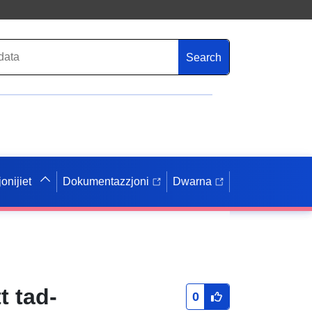
Search
onijiet
Dokumentazzjoni
Dwarna
t tad-
0