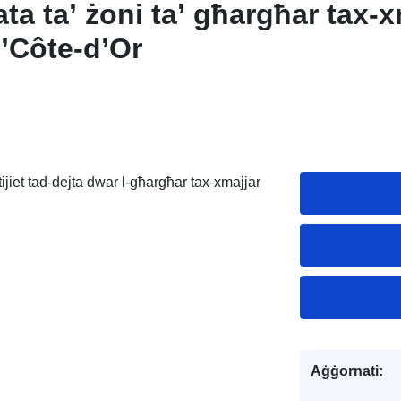
ata ta’ żoni ta’ għargħar tax-x
f’Côte-d’Or
ttijiet tad-dejta dwar l-għargħar tax-xmajjar
Aġġornati: