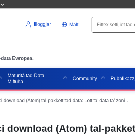
Illoggjar
Malti
ad-data Ewropea.
Maturità tad-Data
Community
Pubblikazzj
Miftuħa
Servizz sempliċi download (Atom) tal-pakkett tad-data: Lott ta’ data ta’ żoni ta’ għargħar tax-xmajjar Tille u Norges f’Côte-d’Or
ċi download (Atom) tal-pakket