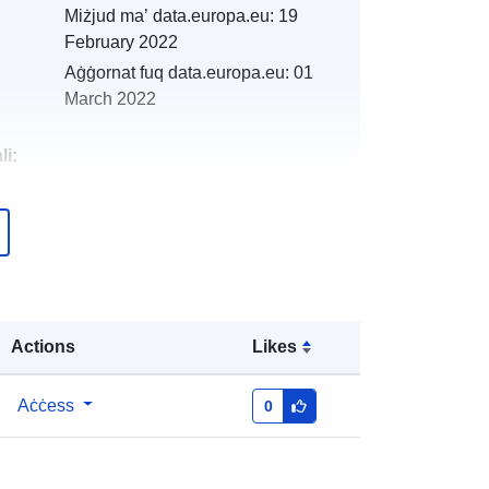
Miżjud ma’ data.europa.eu:
19
February 2022
Aġġornat fuq data.europa.eu:
01
March 2022
li:
http://catalogue.geo-
ide.developpement-
durable.gouv.fr/service/fr-
120066022-atom-b8571ade-dd24-
432f-ba33-8e6bc822c4fa
Actions
Likes
http://data.europa.eu/88u/dataset/fr-
120066022-srv-997acc71-7d23-
Aċċess
0
46cb-ae27-d5ff190e97bd
Riżorsa: