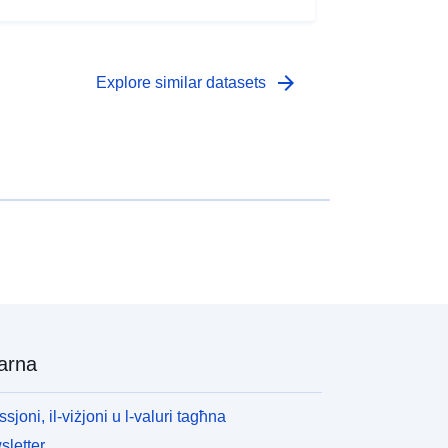
arrow_forward
Explore similar datasets
arna
ssjoni, il-viżjoni u l-valuri tagħna
letter