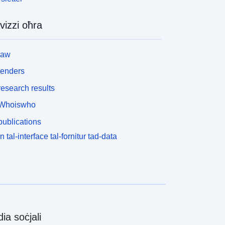
vizzi oħra
law
tenders
esearch results
Whoiswho
ublications
n tal-interface tal-fornitur tad-data
ia soċjali