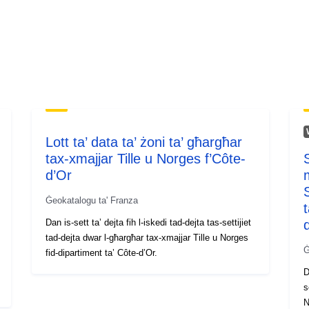
Lott ta’ data ta’ żoni ta’ għargħar
tax-xmajjar Tille u Norges f’Côte-
S
d’Or
S
Ġeokatalogu ta' Franza
Dan is-sett ta’ dejta fih l-iskedi tad-dejta tas-settijiet
tad-dejta dwar l-għargħar tax-xmajjar Tille u Norges
Ġ
fid-dipartiment ta’ Côte-d’Or.
D
s
N