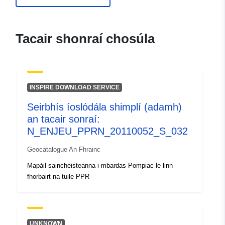
ide.developpement-
durable.gouv.fr/service/fr-
120066022-atom-cbeb1855-
Tacair shonraí chosúla
9176-42ba-9e2e-
e8fe978a4a60
uriRef:
http://data.europa.eu/88u/dataset/fr
INSPIRE DOWNLOAD SERVICE
120066022-srv-997c9ba9-72c2-
4ebf-83ba-d0e2a9814cbb
Seirbhís íoslódála shimplí (adamh)
an tacair sonraí:
Clóscríobh:
Acmhainn:
N_ENJEU_PPRN_20110052_S_032
http://inspire.ec.europa.eu/metadat
codelist/SpatialDataServiceType/d
Geocatalogue An Fhrainc
Mapáil saincheisteanna i mbardas Pompiac le linn
fhorbairt na tuile PPR
UNKNOWN