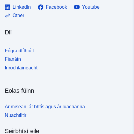
LinkedIn
Facebook
Youtube
Other
Dlí
Fógra dlíthiúil
Fianáin
Inrochtaineacht
Eolas fúinn
Ár misean, ár bhfís agus ár luachanna
Nuachtlitir
Seirbhísí eile