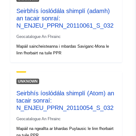
Seirbhís íoslódála shimplí (adamh)
an tacair sonraí:
N_ENJEU_PPRN_20110061_S_032
Geocatalogue An Fhrainc
Mapáil saincheisteanna i mbardas Saviganc-Mona le
linn fhorbairt na tuile PPR
UNKNOWN
Seirbhís íoslódála shimplí (Atom) an
tacair sonraí:
N_ENJEU_PPRN_20110054_S_032
Geocatalogue An Fhrainc
Mapáil na ngeallta ar bhardas Puylausic le linn fhorbairt
na tuile PPR