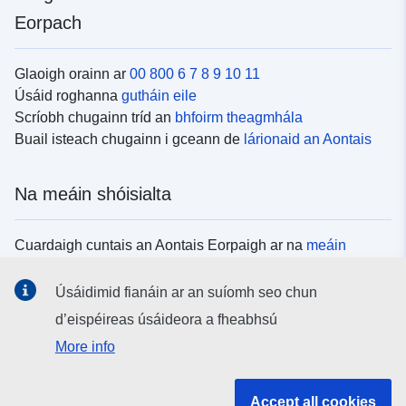
Eorpach
Glaoigh orainn ar
00 800 6 7 8 9 10 11
Úsáid roghanna
gutháin eile
Scríobh chugainn tríd an
bhfoirm theagmhála
Buail isteach chugainn i gceann de
lárionaid an Aontais
Na meáin shóisialta
Cuardaigh cuntais an Aontais Eorpaigh ar na
meáin
shóisialta
Úsáidimid fianáin ar an suíomh seo chun
d’eispéireas úsáideora a fheabhsú
Institiúidí agus comhlachtaí an Aontais
More info
Eorpaigh
Accept all cookies