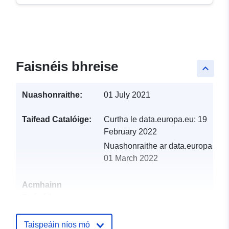
Faisnéis bhreise
keyboard_arrow_up
Nuashonraithe:
01 July 2021
Taifead Catalóige:
Curtha le data.europa.eu:
19
February 2022
Nuashonraithe ar data.europa.eu:
01 March 2022
Acmhainn
Spásúil:
Aitheantóirí:
http://catalogue.geo-
Taispeáin níos mó