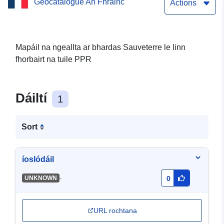
Geocatalogue An Fhrainc
Actions
Mapáil na ngeallta ar bhardas Sauveterre le linn
fhorbairt na tuile PPR
Dáiltí
1
Sort
íoslódáil
-
UNKNOWN
0
URL rochtana