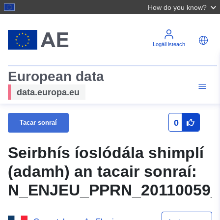
How do you know?
Logáil isteach
European data
data.europa.eu
0
Tacar sonraí
Seirbhís íoslódála shimplí
(adamh) an tacair sonraí:
N_ENJEU_PPRN_20110059_