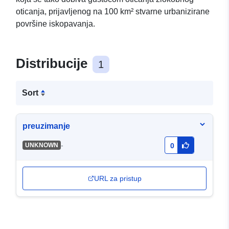
oticanja, prijavljenog na 100 km² stvarne urbanizirane
površine iskopavanja.
Distribucije
1
Sort
preuzimanje
-
UNKNOWN
0
URL za pristup