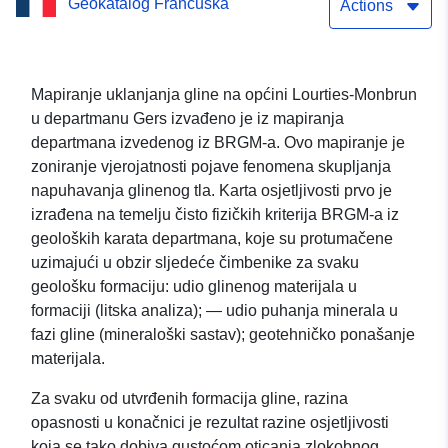
Geokatalog Francuska
Monbrun (Gers)
Actions
Mapiranje uklanjanja gline na općini Lourties-Monbrun
u departmanu Gers izvađeno je iz mapiranja
departmana izvedenog iz BRGM-a. Ovo mapiranje je
zoniranje vjerojatnosti pojave fenomena skupljanja
napuhavanja glinenog tla. Karta osjetljivosti prvo je
izrađena na temelju čisto fizičkih kriterija BRGM-a iz
geoloških karata departmana, koje su protumačene
uzimajući u obzir sljedeće čimbenike za svaku
geološku formaciju: udio glinenog materijala u
formaciji (litska analiza); — udio puhanja minerala u
fazi gline (mineraloški sastav); geotehničko ponašanje
materijala.
Za svaku od utvrđenih formacija gline, razina
opasnosti u konačnici je rezultat razine osjetljivosti
koja se tako dobiva gustoćom oticanja zlokobnog