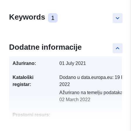
Keywords
1
keyboard_arrow_down
Dodatne informacije
keyboard_arrow_up
Ažurirano:
01 July 2021
Kataloški
Dodano u data.europa.eu:
19 Febr
registar:
2022
Ažurirano na temelju podataka.eu
02 March 2022
Prostorni resurs:
Identifikatori:
http://catalogue.geo-