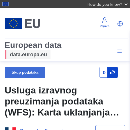
How do you know?
Prijava
European data
data.europa.eu
0
Skup podataka
Usluga izravnog
preuzimanja podataka
(WFS): Karta uklanjanja
gline na općini Lourties-