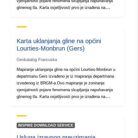
vjerojatnosti pojave fenomena skupljanja napuhavanja
glinenog tla. Karta osjetljivosti prvo je izrađena na
temelju čisto fizičkih kriterija BRGM-a iz geoloških
karata departmana, koje su protumačene uzimajući u
obzir sljedeće čimbenike za svaku geološku formaciju:
udio glinenog materijala u formaciji (litska analiza); —
Karta uklanjanja gline na općini
udio puhanja minerala u fazi gline (mineraloški sastav);
Lourties-Monbrun (Gers)
geotehničko ponašanje materijala. Za svaku od
utvrđenih formacija gline, razina opasnosti u konačnici je
Geokatalog Francuska
rezultat razine osjetljivosti koja se tako dobiva
gustoćom oticanja zlokobnog oticanja, prijavljenog na
Mapiranje uklanjanja gline na općini Lourties-Monbrun u
100 km² stvarne urbanizirane površine iskopavanja.
departmanu Gers izvađeno je iz mapiranja departmana
izvedenog iz BRGM-a.Ovo mapiranje je zoniranje
vjerojatnosti pojave fenomena skupljanja napuhavanja
glinenog tla. Karta osjetljivosti prvo je izrađena na
temelju čisto fizičkih kriterija BRGM-a iz geoloških
karata departmana, koje su protumačene uzimajući u
obzir sljedeće čimbenike za svaku geološku formaciju:
udio glinenog materijala u formaciji (litska analiza); —
INSPIRE DOWNLOAD SERVICE
udio puhanja minerala u fazi gline (mineraloški sastav);
Usluga izravnog preuzimanja
geotehničko ponašanje materijala. Za svaku od