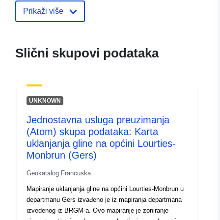
ide.developpement-
Prikaži više
durable.gouv.fr/service/fr-
120066022-wxs-ed03a319-
6052-4a30-8003-
Slični skupovi podataka
06b02e475917
uriRef:
http://data.europa.eu/88u/dataset/fr
120066022-srv-99810631-486c-
UNKNOWN
4470-be03-8148ac1d153e
Jednostavna usluga preuzimanja
Tip:
Resurs:
(Atom) skupa podataka: Karta
http://inspire.ec.europa.eu/metadat
uklanjanja gline na općini Lourties-
codelist/SpatialDataServiceType/d
Monbrun (Gers)
Geokatalog Francuska
Mapiranje uklanjanja gline na općini Lourties-Monbrun u
departmanu Gers izvađeno je iz mapiranja departmana
izvedenog iz BRGM-a. Ovo mapiranje je zoniranje