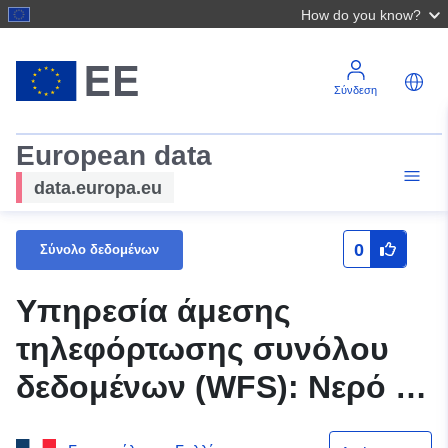
How do you know?
Σύνδεση
European data
data.europa.eu
0
Σύνολο δεδομένων
Υπηρεσία άμεσης
τηλεφόρτωσης συνόλου
δεδομένων (WFS): Νερό —
Νερό BDT λίμνες σε Loir-