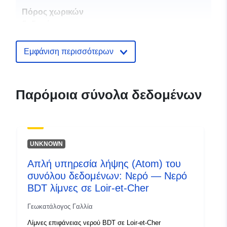
Πόρος χωρικών
δεδομένων:
Αναγνωριστικά:
http://catalogue.geo-
Εμφάνιση περισσότερων
ide.developpement-
durable.gouv.fr/service/fr-
120066022-wxs-fefa8590-
Παρόμοια σύνολα δεδομένων
2784-4a1c-a73e-
0fa7a828f1c4
uriRef:
http://data.europa.eu/88u/dataset/fr
UNKNOWN
120066022-srv-99a0f25b-316d-
4ae9-842a-40678ac4fc7d
Απλή υπηρεσία λήψης (Atom) του
συνόλου δεδομένων: Νερό — Νερό
Τύπος:
Πόρος:
BDT λίμνες σε Loir-et-Cher
http://inspire.ec.europa.eu/metadat
codelist/ResourceType/services
Γεωκατάλογος Γαλλία
Λίμνες επιφάνειας νερού BDT σε Loir-et-Cher