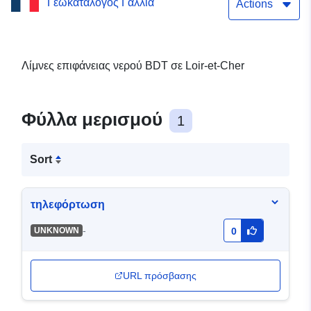
Γεωκατάλογος Γαλλία
et-Cher
Actions
Λίμνες επιφάνειας νερού BDT σε Loir-et-Cher
Φύλλα μερισμού
1
Sort
τηλεφόρτωση
-
UNKNOWN
0
URL πρόσβασης