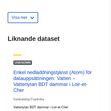
Identifierare:
http://catalogue.geo-
ide.developpement-
Visa mer
durable.gouv.fr/service/fr-
120066022-wxs-fefa8590-
2784-4a1c-a73e-
Liknande dataset
0fa7a828f1c4
uriRef:
http://data.europa.eu/88u/dataset/fr
120066022-srv-99a0f25b-316d-
UNKNOWN
4ae9-842a-40678ac4fc7d
Enkel nedladdningstjänst (Atom) för
Typ:
Resurs:
datauppsättningen: Vatten –
http://inspire.ec.europa.eu/metadat
Vattenytan BDT dammar i Loir-et-
codelist/ResourceType/services
Cher
Geokatalog Frankrike
Vattenytan BDT dammar i Loir-et-Cher