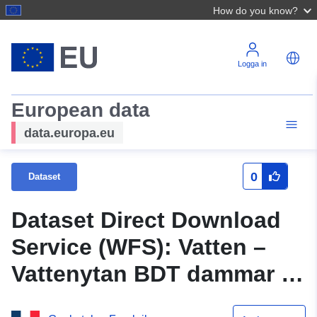
How do you know?
Logga in
European data
data.europa.eu
0
Dataset
Dataset Direct Download
Service (WFS): Vatten –
Vattenytan BDT dammar i
Loir-et-Cher