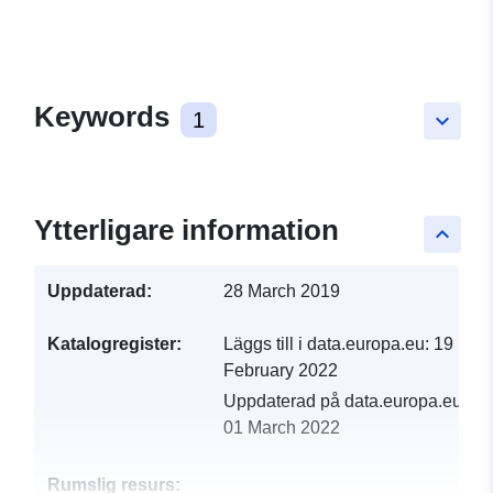
Keywords
1
keyboard_arrow_down
Ytterligare information
keyboard_arrow_up
Uppdaterad:
28 March 2019
Katalogregister:
Läggs till i data.europa.eu:
19
February 2022
Uppdaterad på data.europa.eu:
01 March 2022
Rumslig resurs: