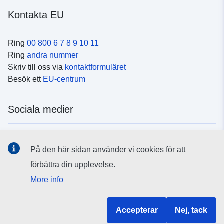
Kontakta EU
Ring
00 800 6 7 8 9 10 11
Ring
andra nummer
Skriv till oss via
kontaktformuläret
Besök ett
EU-centrum
Sociala medier
Hitta oss i
sociala medier
På den här sidan använder vi cookies för att
förbättra din upplevelse.
EU:s institutioner och organ
More info
Hitta alla EU-institutioner och EU-organ
Accepterar
Nej, tack