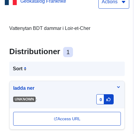
Geokatalog Frankrike
Actions
Vattenytan BDT dammar i Loir-et-Cher
Distributioner
1
Sort
ladda ner
-
UNKNOWN
0
Access URL