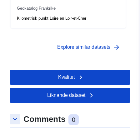
Geokatalog Frankrike
Kilometrisk punkt Loire en Loir-et-Cher
arrow_forward
Explore similar datasets
Kvalitet
Liknande dataset
Comments
keyboard_arrow_down
0