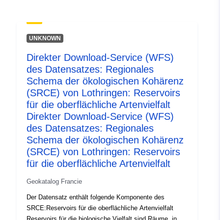
uriRef:
http://data.europa.eu/88u/dataset/fr
120066022-srv-99a3ff1d-2596-
UNKNOWN
4510-aa40-b7581d9bb4af
Direkter Download-Service (WFS)
Type:
Ressurs:
des Datensatzes: Regionales
http://inspire.ec.europa.eu/metadat
Schema der ökologischen Kohärenz
codelist/ResourceType/services
(SRCE) von Lothringen: Reservoirs
für die oberflächliche Artenvielfalt
Direkter Download-Service (WFS)
des Datensatzes: Regionales
Schema der ökologischen Kohärenz
(SRCE) von Lothringen: Reservoirs
für die oberflächliche Artenvielfalt
Geokatalog Francie
Der Datensatz enthält folgende Komponente des
SRCE:Reservoirs für die oberflächliche Artenvielfalt
Reservoirs für die biologische Vielfalt sind Räume, in