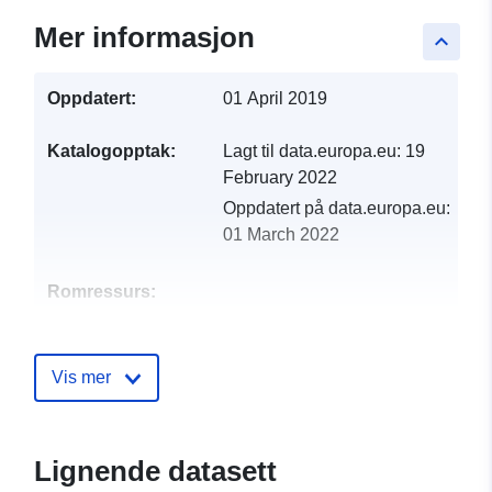
Mer informasjon
keyboard_arrow_up
Oppdatert:
01 April 2019
Katalogopptak:
Lagt til data.europa.eu:
19
February 2022
Oppdatert på data.europa.eu:
01 March 2022
Romressurs:
Identifikatorer:
http://catalogue.geo-
ide.developpement-
Vis mer
durable.gouv.fr/service/fr-
120066022-atom-
0a9102e0-b17a-4736-a4a3-
Lignende datasett
d7487304d5bb