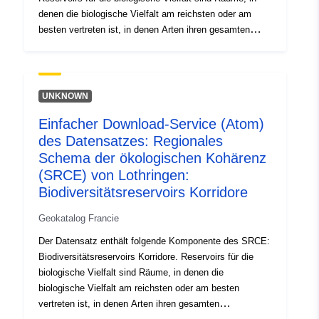
denen die biologische Vielfalt am reichsten oder am
besten vertreten ist, in denen Arten ihren gesamten
Lebenszyklus oder einen Teil davon verbringen können
und in denen die natürlichen Lebensräume ihren Betrieb
insbesondere durch eine ausreichende Größe
gewährleisten können. Sie beherbergen Kerne von
UNKNOWN
Populationen von Arten, aus denen sich die Individuen
Einfacher Download-Service (Atom)
zerstreuen. Sie können die Aufnahme neuer
des Datensatzes: Regionales
Artenpopulationen ermöglichen.Sie umfassen alle oder
einen Teil der Schutzgebiete und Naturgebiete, die für
Schema der ökologischen Kohärenz
die Erhaltung der regionalen, nationalen und
(SRCE) von Lothringen:
europäischen biologischen Vielfalt wichtig sind (Quelle:
Biodiversitätsreservoirs Korridore
SRCE, Flug 2, Seite 5) Reservoirs für die oberflächliche
Artenvielfalt Reservoirs für die biologische Vielfalt sind
Geokatalog Francie
Räume, in denen die biologische Vielfalt am reichsten
Der Datensatz enthält folgende Komponente des SRCE:
oder am besten vertreten ist, in denen Arten ihren
Biodiversitätsreservoirs Korridore. Reservoirs für die
gesamten Lebenszyklus oder einen Teil davon
biologische Vielfalt sind Räume, in denen die
verbringen können und in denen die natürlichen
biologische Vielfalt am reichsten oder am besten
Lebensräume ihren Betrieb insbesondere durch eine
vertreten ist, in denen Arten ihren gesamten
ausreichende Größe gewährleisten können. Sie