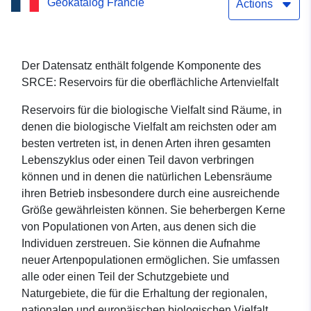
Geokatalog Francie
Kohärenz (SRCE) von
Actions
Lothringen: Reservoirs für
die oberflächliche
Der Datensatz enthält folgende Komponente des
SRCE: Reservoirs für die oberflächliche Artenvielfalt
Artenvielfalt
Reservoirs für die biologische Vielfalt sind Räume, in
denen die biologische Vielfalt am reichsten oder am
besten vertreten ist, in denen Arten ihren gesamten
Lebenszyklus oder einen Teil davon verbringen
können und in denen die natürlichen Lebensräume
ihren Betrieb insbesondere durch eine ausreichende
Größe gewährleisten können. Sie beherbergen Kerne
von Populationen von Arten, aus denen sich die
Individuen zerstreuen. Sie können die Aufnahme
neuer Artenpopulationen ermöglichen. Sie umfassen
alle oder einen Teil der Schutzgebiete und
Naturgebiete, die für die Erhaltung der regionalen,
nationalen und europäischen biologischen Vielfalt