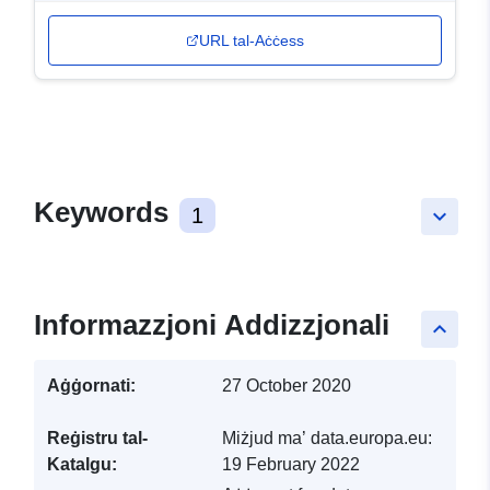
URL tal-Aċċess
Keywords
1
keyboard_arrow_down
Informazzjoni Addizzjonali
keyboard_arrow_up
Aġġornati:
27 October 2020
Reġistru tal-
Miżjud ma’ data.europa.eu:
Katalgu:
19 February 2022