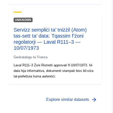
UNKNOWN
Servizz sempliċi ta’ tniżżil (Atom)
tas-sett ta’ data: Tqassim f’żoni
regolatorji — Laval R111–3 —
10/07/1973
Ġeokatalogu ta' Franza
Laval R111–3 Żoni Ristretti approvati fl-10/07/1973. Id-
data hija informattiva, dokumenti stampati biss bil-viża
tal-prefettura huma awtentiċi.
arrow_forward
Explore similar datasets