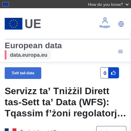
How do you know?
Illoggjar
European data
data.europa.eu
0
Sett tad-data
Servizz ta’ Tniżżil Dirett
tas-Sett ta’ Data (WFS):
Tqassim f’żoni regolatorji
— Huez-en-Oisans R111–3