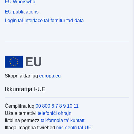
EU Whoiswho
EU publications
Login tal-interface tal-fornitur tad-data
Skopri aktar fuq
europa.eu
Ikkuntattja l-UE
Ċemplilna fuq
00 800 6 7 8 9 10 11
Uża alternattivi
telefoniċi oħrajn
Iktbilna permezz
tal-formola ta’ kuntatt
Iltaqa’ magħna f’wieħed
miċ-ċentri tal-UE