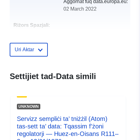
Aġġornat fuq data.europa.eu:
02 March 2022
Riżors Spazjali:
Identifikaturi:
http://catalogue.geo-
ide.developpement-
Uri Aktar
durable.gouv.fr/service/fr-
120066022-wxs-6ee5b11f-
051e-4b06-9e30-
Settijiet tad-Data simili
74e6bdd81a8f
uriRef:
http://data.europa.eu/88u/dataset/fr
120066022-srv-99a51a0b-18cd-
UNKNOWN
45b5-9ffe-d6c92b638725
Servizz sempliċi ta’ tniżżil (Atom)
Tip:
Riżorsa:
tas-sett ta’ data: Tqassim f’żoni
http://inspire.ec.europa.eu/metadat
regolatorji — Huez-en-Oisans R111–
codelist/ResourceType/services