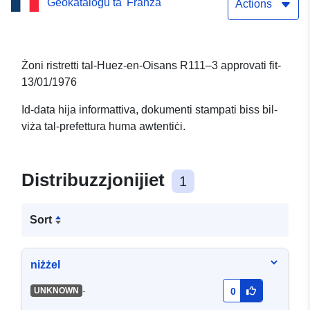
Ġeokatalogu ta' Franza
— 13/01/1976
Actions
Żoni ristretti tal-Huez-en-Oisans R111–3 approvati fit-
13/01/1976
Id-data hija informattiva, dokumenti stampati biss bil-
viża tal-prefettura huma awtentiċi.
Distribuzzjonijiet
1
Sort
niżżel
-
UNKNOWN
0