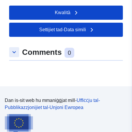
Kwalità
Settijiet tad-Data simili
Comments
keyboard_arrow_down
0
Dan is-sit web hu mmaniġġjat mill-
Uffiċċju tal-
Pubblikazzjonijiet tal-Unjoni Ewropea