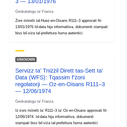
3 — 13/01/1976
Ġeokatalogu ta' Franza
Żoni ristretti tal-Huez-en-Oisans R111–3 approvati fit-
13/01/1976 Id-data hija informattiva, dokumenti stampati
biss bil-viża tal-prefettura huma awtentiċi.
UNKNOWN
Servizz ta’ Tniżżil Dirett tas-Sett ta’
Data (WFS): Tqassim f’żoni
regolatorji — Oz-en-Oisans R111–3
— 12/06/1974
Ġeokatalogu ta' Franza
Iż-żoni ristretti ta’ R111–3 ta’ Oz-en-Oisans approvati fit-
12/06/1974. Id-data hija informattiva, dokumenti
stampati biss bil-viża tal-prefettura huma awtentiċi.