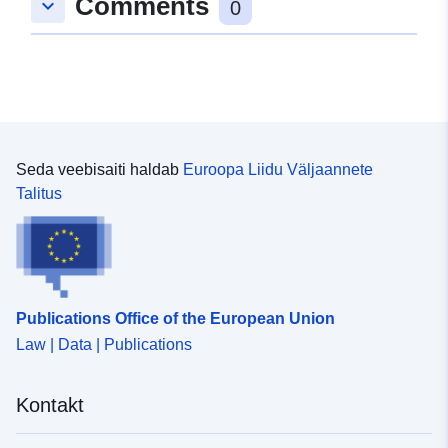
Comments
keyboard_arrow_down
0
Seda veebisaiti haldab
Euroopa Liidu Väljaannete
Talitus
Publications Office of the European Union
Law | Data | Publications
Kontakt