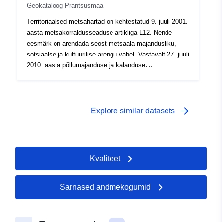
Geokataloog Prantsusmaa
mitmeaastase tegevusprogrammi rakendamisel.
Territoriaalsed metsahartad on kehtestatud 9. juuli 2001.
aasta metsakorraldusseaduse artikliga L12. Nende
eesmärk on arendada seost metsaala majandusliku,
sotsiaalse ja kultuurilise arengu vahel. Vastavalt 27. juuli
2010. aasta põllumajanduse ja kalanduse
moderniseerimise seadusele on metsamaa hartad nüüd
seotud kohalike metsaarendusstrateegiatega.
Territoriaalne metsaharta on lepinguline vahend, mida
rakendatakse kohalike sidusrühmade algatusel. See
arrow_forward
Explore similar datasets
põhineb kooskõlastatud lähenemisviisil, milles osalevad
piirkonna metsandus- ja puidusektori sidusrühmad,
pakkujad (omanikud ja metsamajandajad) ja taotlejad
(kõik sihtrühmad: kohalikud elanikud, kasutajad,
Kvaliteet
ühiskondlik-spetsialistid, kogukonnad, metsaomanikud)
metsatoodete ja -teenuste valdkonnas. See jõustub
mitmeaastase tegevusprogrammi rakendamisel.
Sarnased andmekogumid