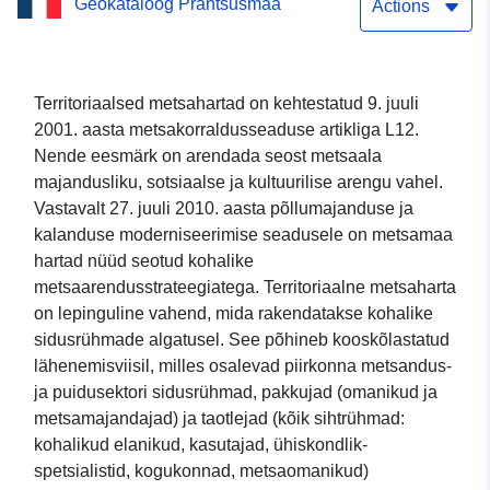
Geokataloog Prantsusmaa
metsahartaga
Actions
(Prantsusmaa)
Territoriaalsed metsahartad on kehtestatud 9. juuli
2001. aasta metsakorraldusseaduse artikliga L12.
Nende eesmärk on arendada seost metsaala
majandusliku, sotsiaalse ja kultuurilise arengu vahel.
Vastavalt 27. juuli 2010. aasta põllumajanduse ja
kalanduse moderniseerimise seadusele on metsamaa
hartad nüüd seotud kohalike
metsaarendusstrateegiatega. Territoriaalne metsaharta
on lepinguline vahend, mida rakendatakse kohalike
sidusrühmade algatusel. See põhineb kooskõlastatud
lähenemisviisil, milles osalevad piirkonna metsandus-
ja puidusektori sidusrühmad, pakkujad (omanikud ja
metsamajandajad) ja taotlejad (kõik sihtrühmad:
kohalikud elanikud, kasutajad, ühiskondlik-
spetsialistid, kogukonnad, metsaomanikud)