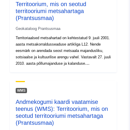
Territoorium, mis on seotud
põhineb kooskõlastatud lähenemisviisil, milles osalevad
territooriumi metsahartaga
piirkonna metsandus- ja puidusektori sidusrühmad,
(Prantsusmaa)
pakkujad (omanikud ja metsamajandajad) ja taotlejad
(kõik sihtrühmad: kohalikud elanikud, kasutajad,
Geokataloog Prantsusmaa
ühiskondlik-spetsialistid, kogukonnad, metsaomanikud)
metsatoodete ja -teenuste valdkonnas. See jõustub
Territoriaalsed metsahartad on kehtestatud 9. juuli 2001.
mitmeaastase tegevusprogrammi rakendamisel.
aasta metsakorraldusseaduse artikliga L12. Nende
eesmärk on arendada seost metsaala majandusliku,
sotsiaalse ja kultuurilise arengu vahel. Vastavalt 27. juuli
2010. aasta põllumajanduse ja kalanduse
moderniseerimise seadusele on metsamaa hartad nüüd
seotud kohalike metsaarendusstrateegiatega.
Territoriaalne metsaharta on lepinguline vahend, mida
rakendatakse kohalike sidusrühmade algatusel. See
WMS
põhineb kooskõlastatud lähenemisviisil, milles osalevad
Andmekogumi kaardi vaatamise
piirkonna metsandus- ja puidusektori sidusrühmad,
teenus (WMS): Territoorium, mis on
pakkujad (omanikud ja metsamajandajad) ja taotlejad
(kõik sihtrühmad: kohalikud elanikud, kasutajad,
seotud territooriumi metsahartaga
ühiskondlik-spetsialistid, kogukonnad, metsaomanikud)
(Prantsusmaa)
metsatoodete ja -teenuste valdkonnas. See jõustub