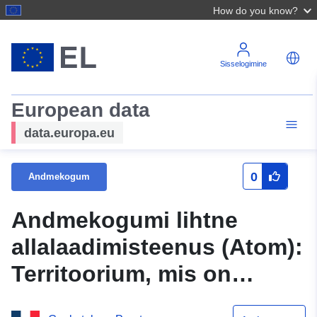
How do you know?
Sisselogimine
European data
data.europa.eu
0
Andmekogum
Andmekogumi lihtne
allalaadimisteenus (Atom):
Territoorium, mis on
seotud territooriumi