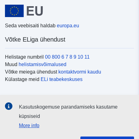
Seda veebisaiti haldab
europa.eu
Võtke ELiga ühendust
Helistage numbril
00 800 6 7 8 9 10 11
Muud
helistamisvõimalused
Võtke meiega ühendust
kontaktvormi kaudu
Külastage meid
ELi teabekeskuses
Sotsiaalmeedia
Kasutuskogemuse parandamiseks kasutame
Otsige ELi teavet
sotsiaalmeediakanalitest
küpsiseid
More info
ELi institutsioonid ja asutused