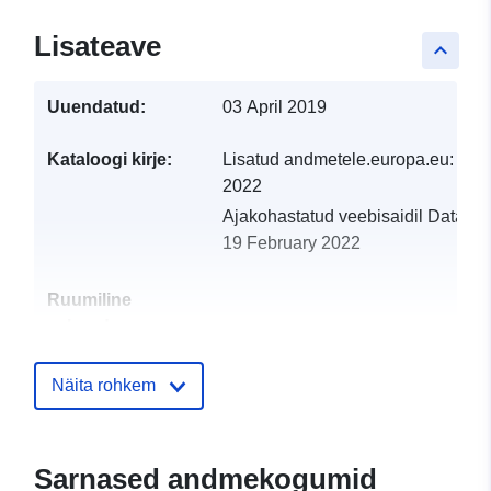
Lisateave
keyboard_arrow_up
Uuendatud:
03 April 2019
Kataloogi kirje:
Lisatud andmetele.europa.eu:
19 
2022
Ajakohastatud veebisaidil Data.eu
19 February 2022
Ruumiline
vahend:
Identifikaatorid:
http://descartes-dev.cete-
Näita rohkem
mediterranee.i2/service/fr-
120066022-atom-e91f0097-
e73c-41ea-87f2-
Sarnased andmekogumid
feacc1a879f8