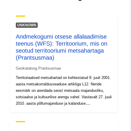
uriRef:
http://data.europa.eu/88u/dataset/fr
120066022-srv-99b172d3-26b0-
UNKNOWN
4e1e-ab08-0659fe46eb21
Andmekogumi otsese allalaadimise
Tüüp:
Ressurss:
teenus (WFS): Territoorium, mis on
http://inspire.ec.europa.eu/metadat
seotud territooriumi metsahartaga
codelist/ResourceType/services
(Prantsusmaa)
Geokataloog Prantsusmaa
Territoriaalsed metsahartad on kehtestatud 9. juuli 2001.
aasta metsakorraldusseaduse artikliga L12. Nende
eesmärk on arendada seost metsaala majandusliku,
sotsiaalse ja kultuurilise arengu vahel. Vastavalt 27. juuli
2010. aasta põllumajanduse ja kalanduse
moderniseerimise seadusele on metsamaa hartad nüüd
seotud kohalike metsaarendusstrateegiatega.
Territoriaalne metsaharta on lepinguline vahend, mida
rakendatakse kohalike sidusrühmade algatusel. See