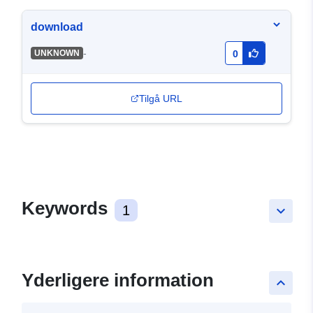
download
-
UNKNOWN
0
Tilgå URL
Keywords
1
keyboard_arrow_down
Yderligere information
keyboard_arrow_up