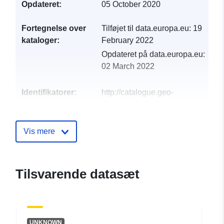
Opdateret:
05 October 2020
Fortegnelse over
Tilføjet til data.europa.eu:
19
kataloger:
February 2022
Opdateret på data.europa.eu:
02 March 2022
Identifikatorer:
http://catalogue.geo-
ide.developpement-
durable.gouv.fr/service/fr-
120066022-wxs-fbeeb980-
Vis mere
9a40-444b-909a-
7db1d6fa59f6
Tilsvarende datasæt
uriRef:
http://data.europa.eu/88u/dataset/fr
120066022-srv-9b33f5a3-19f0-
4842-a50e-bee4bb12319f
UNKNOWN