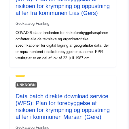
risikoen for krympning og oppustning
af ler fra kommunen Lias (Gers)
Geokatalog Frankrig
COVADIS-datastandarden for risikoforebyggelsesplaner
omfatter alle de tekniske og organisatoriske
specifikationer for digital lagring af geografiske data, der
er repræsenteret i risikoforebyggelsesplanerne. PPR-
værktøjet er en del af lov af 22. juli 1987 om
organisering af civil sikkerhed, beskyttelse af skovene
mod brande og forebyggelse af større risici. Udviklingen
af et RPP er statens ansvar. Det besluttes af præfekten.
UNKNOWN
Data batch direkte download service
(WFS): Plan for forebyggelse af
risikoen for krympning og oppustning
af ler i kommunen Marsan (Gere)
Geokatalog Frankrig