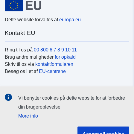
Dette website forvaltes af
europa.eu
Kontakt EU
Ring til os på
00 800 6 7 8 9 10 11
Brug andre muligheder
for opkald
Skriv til os via
kontaktformularen
Besøg os i et af
EU-centrene
Sociale medier
Vi benytter cookies på dette website for at forbedre
Søg efter EU's sider på
sociale medier
din brugeroplevelse
More info
EU-institutioner og -organer