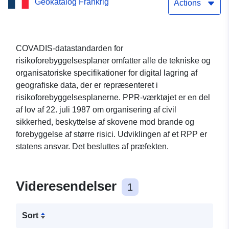
Geokatalog Frankrig
oppustning af ler fra
Actions
kommunen Moncorneil-
Grazan (Gers)
COVADIS-datastandarden for
risikoforebyggelsesplaner omfatter alle de tekniske og
organisatoriske specifikationer for digital lagring af
geografiske data, der er repræsenteret i
risikoforebyggelsesplanerne. PPR-værktøjet er en del
af lov af 22. juli 1987 om organisering af civil
sikkerhed, beskyttelse af skovene mod brande og
forebyggelse af større risici. Udviklingen af et RPP er
statens ansvar. Det besluttes af præfekten.
Videresendelser
1
Sort