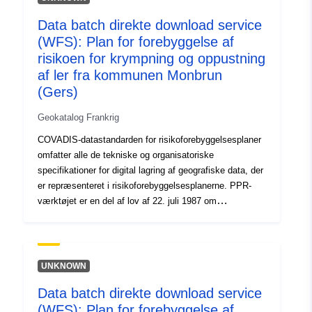
Type:
Ressource:
http://inspire.ec.europa.eu/metadat
Data batch direkte download service
codelist/SpatialDataServiceType/d
(WFS): Plan for forebyggelse af
risikoen for krympning og oppustning
af ler fra kommunen Monbrun
(Gers)
Geokatalog Frankrig
COVADIS-datastandarden for risikoforebyggelsesplaner
omfatter alle de tekniske og organisatoriske
specifikationer for digital lagring af geografiske data, der
er repræsenteret i risikoforebyggelsesplanerne. PPR-
værktøjet er en del af lov af 22. juli 1987 om
organisering af civil sikkerhed, beskyttelse af skovene
mod brande og forebyggelse af større risici. Udviklingen
af et RPP er statens ansvar. Det besluttes af præfekten.
UNKNOWN
Data batch direkte download service
(WFS): Plan for forebyggelse af