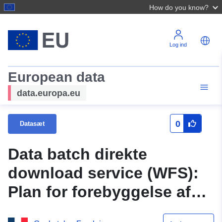
How do you know?
Log ind
European data
data.europa.eu
0
Datasæt
Data batch direkte
download service (WFS):
Plan for forebyggelse af
risikoen for krympning og