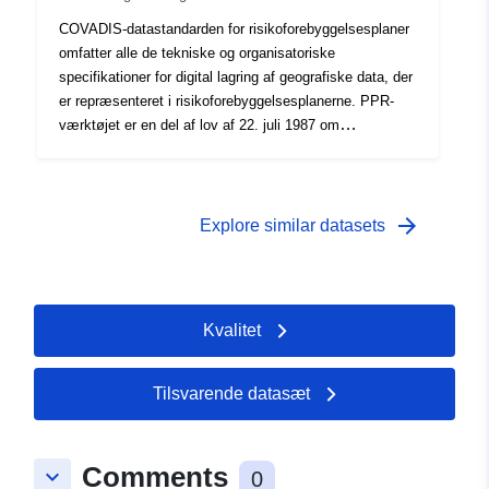
COVADIS-datastandarden for risikoforebyggelsesplaner
omfatter alle de tekniske og organisatoriske
specifikationer for digital lagring af geografiske data, der
er repræsenteret i risikoforebyggelsesplanerne. PPR-
værktøjet er en del af lov af 22. juli 1987 om
organisering af civil sikkerhed, beskyttelse af skovene
mod brande og forebyggelse af større risici. Udviklingen
af et RPP er statens ansvar. Det besluttes af præfekten.
arrow_forward
Explore similar datasets
Kvalitet
Tilsvarende datasæt
Comments
keyboard_arrow_down
0