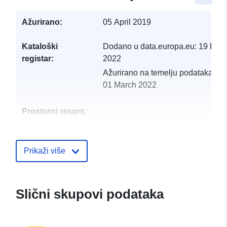
Ažurirano:
05 April 2019
Kataloški
Dodano u data.europa.eu:
19 Febr
registar:
2022
Ažurirano na temelju podataka.eu
01 March 2022
Prostorni resurs:
Identifikatori:
http://catalogue.geo-
ide.developpement-
Prikaži više
durable.gouv.fr/service/fr-
120066022-atom-698df442-
9262-4596-86fe-
Slični skupovi podataka
b1a6ff78df0a
uriRef:
http://data.europa.eu/88u/dataset/fr