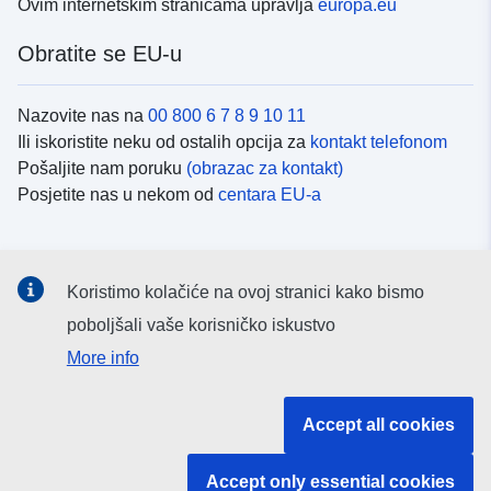
Ovim internetskim stranicama upravlja
europa.eu
problema; 3- područja koja nisu izravno izložena
rizicima, ali u kojima bi građevine, radovi, razvoj ili
Obratite se EU-u
poljoprivredna gospodarstva, poljoprivredna, šumarska,
obrtnička, komercijalna ili industrijska područja mogli
Nazovite nas na
00 800 6 7 8 9 10 11
pogoršati rizike ili uzrokovati nove, podložno zabranama
Ili iskoristite neku od ostalih opcija za
kontakt telefonom
ili zahtjevima (usp. članak L562 – 1 Zakonika o okolišu).
Pošaljite nam poruku
(obrazac za kontakt)
Potonja kategorija primjenjuje se samo na prirodne RPP-
ove.
Posjetite nas u nekom od
centara EU-a
Društvene mreže
Koristimo kolačiće na ovoj stranici kako bismo
Potražite kanale EU-a na
društvenim mrežama
poboljšali vaše korisničko iskustvo
More info
Institucije i tijela EU-
Accept all cookies
Pretraživanje institucija i tijela EU-a
Accept only essential cookies