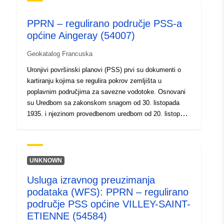
120066022-srv-9b41ba38-0f9e-
4bc1-9a84-20bc89744e3a
PPRN – regulirano područje PSS-a
općine Aingeray (54007)
Tip:
Resurs:
http://inspire.ec.europa.eu/metadat
Geokatalog Francuska
codelist/SpatialDataServiceType/d
Uronjivi površinski planovi (PSS) prvi su dokumenti o
kartiranju kojima se regulira pokrov zemljišta u
poplavnim područjima za savezne vodotoke. Osnovani
su Uredbom sa zakonskom snagom od 30. listopada
1935. i njezinom provedbenom uredbom od 20. listopada
1937. Zakonom o Barnieru od 2. veljače 1995. PSS-u je
dodijeljen status plana za sprečavanje rizika (PPR), što
ga čini izvršivima protiv trećih osoba. PSS je dokument
kojim se uspostavlja smanjenje korisnosti koje utječe na
UNKNOWN
korištenje zemljišta. Njime se upravi omogućuje da se
Usluga izravnog preuzimanja
suprotstavi svim radnjama ili radovima koji bi mogli
podataka (WFS): PPRN – regulirano
ometati slobodan protok vode ili očuvanje poplavnih
polja (članak R425 – 21 Zakona o gradovima). Stoga je
područje PSS općine VILLEY-SAINT-
potrebno podnijeti izjavu prije izvođenja radova koji bi
ETIENNE (54584)
mogli utjecati na prirodni protok vode (razlike, nasipi,