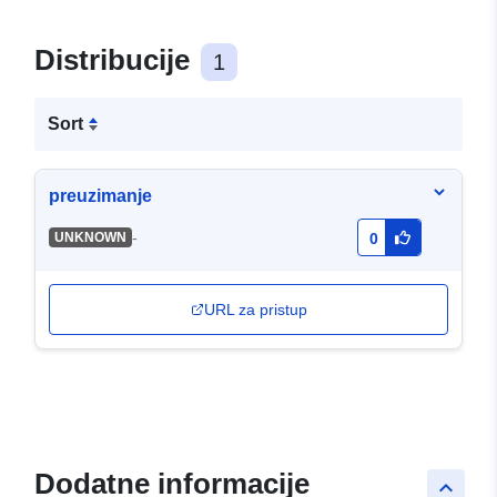
Distribucije
1
Sort
preuzimanje
-
UNKNOWN
0
URL za pristup
Dodatne informacije
keyboard_arrow_up