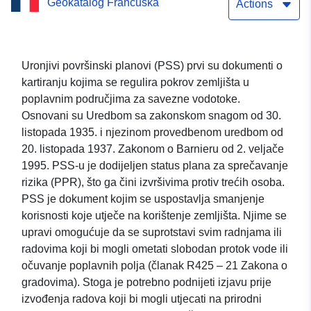
Geokatalog Francuska
općine VILLEY-SAINT-
Actions
ETIENNE (54584)
Uronjivi površinski planovi (PSS) prvi su dokumenti o
kartiranju kojima se regulira pokrov zemljišta u
poplavnim područjima za savezne vodotoke.
Osnovani su Uredbom sa zakonskom snagom od 30.
listopada 1935. i njezinom provedbenom uredbom od
20. listopada 1937. Zakonom o Barnieru od 2. veljače
1995. PSS-u je dodijeljen status plana za sprečavanje
rizika (PPR), što ga čini izvršivima protiv trećih osoba.
PSS je dokument kojim se uspostavlja smanjenje
korisnosti koje utječe na korištenje zemljišta. Njime se
upravi omogućuje da se suprotstavi svim radnjama ili
radovima koji bi mogli ometati slobodan protok vode ili
očuvanje poplavnih polja (članak R425 – 21 Zakona o
gradovima). Stoga je potrebno podnijeti izjavu prije
izvođenja radova koji bi mogli utjecati na prirodni