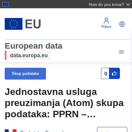
How do you know?
Prijava
European data
data.europa.eu
0
Skup podataka
Jednostavna usluga
preuzimanja (Atom) skupa
podataka: PPRN –
regulirano područje PSS