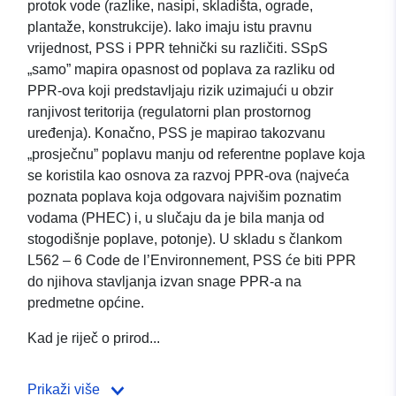
protok vode (razlike, nasipi, skladišta, ograde,
plantaže, konstrukcije). Iako imaju istu pravnu
vrijednost, PSS i PPR tehnički su različiti. SSpS
„samo” mapira opasnost od poplava za razliku od
PPR-ova koji predstavljaju rizik uzimajući u obzir
ranjivost teritorija (regulatorni plan prostornog
uređenja). Konačno, PSS je mapirao takozvanu
„prosječnu” poplavu manju od referentne poplave koja
se koristila kao osnova za razvoj PPR-ova (najveća
poznata poplava koja odgovara najvišim poznatim
vodama (PHEC) i, u slučaju da je bila manja od
stogodišnje poplave, potonje). U skladu s člankom
L562 – 6 Code de l’Environnement, PSS će biti PPR
do njihova stavljanja izvan snage PPR-a na
predmetne općine.
Kad je riječ o prirod...
Prikaži više