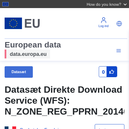
How do you know?
Log ind
European data
data.europa.eu
0
Datasæt
Datasæt Direkte Download
Service (WFS):
N_ZONE_REG_PPRN_20140