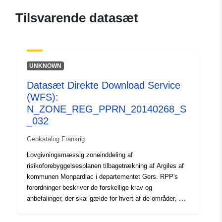
120066022-wxs-7e28fc63-
Tilsvarende datasæt
0c89-452a-bbe5-
78a93fc782f7
uriRef:
http://data.europa.eu/88u/dataset/fr
UNKNOWN
120066022-srv-9b62ace4-8206-
46d1-8144-7ec98a3933df
Datasæt Direkte Download Service
(WFS):
Type:
Ressource:
N_ZONE_REG_PPRN_20140268_S
http://inspire.ec.europa.eu/metadat
_032
codelist/SpatialDataServiceType/d
Geokatalog Frankrig
Lovgivningsmæssig zoneinddeling af
risikoforebyggelsesplanen tilbagetrækning af Argiles af
kommunen Monpardiac i departementet Gers. RPP's
forordninger beskriver de forskellige krav og
anbefalinger, der skal gælde for hvert af de områder, der
er omfattet af det lovgivningsmæssige kort. Disse krav
er i det væsentlige konstruktive bestemmelser og tager