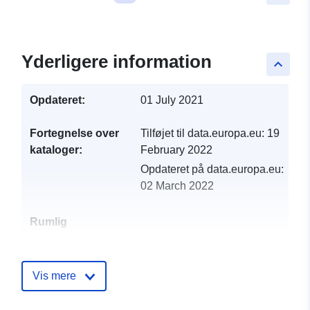
Yderligere information
keyboard_arrow_up
Opdateret:
01 July 2021
Fortegnelse over
Tilføjet til data.europa.eu:
19
kataloger:
February 2022
Opdateret på data.europa.eu:
02 March 2022
Rumlig
ressource:
Identifikatorer:
http://catalogue.geo-
Vis mere
ide.developpement-
durable.gouv.fr/service/fr-