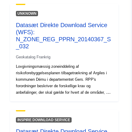
hovedsagelig sigte på opførelse af nye huse. Nogle af
dem gælder dog også for eksisterende konstruktioner.
UNKNOWN
Afhængigt af konstruktionstypen (eksisterende eller
Datasæt Direkte Download Service
fremtidige) er nogle af disse krav obligatoriske eller
(WFS):
simpelthen anbefalede. Den godkendte RPP er en
offentlig servitut og kan gøres gældende over for
N_ZONE_REG_PPRN_20140367_S
tredjemand.
_032
Geokatalog Frankrig
Lovgivningsmæssig zoneinddeling af
risikoforebyggelsesplanen tilbagetrækning af Argiles i
kommunen Dému i departementet Gers. RPP's
forordninger beskriver de forskellige krav og
anbefalinger, der skal gælde for hvert af de områder, der
er omfattet af det lovgivningsmæssige kort. Disse krav
er i det væsentlige konstruktive bestemmelser og tager
hovedsagelig sigte på opførelse af nye huse. Nogle af
dem gælder dog også for eksisterende konstruktioner.
INSPIRE DOWNLOAD SERVICE
Afhængigt af konstruktionstypen (eksisterende eller
Datasæt Direkte Download Service
fremtidige) er nogle af disse krav obligatoriske eller