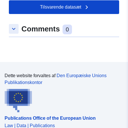
Tilsvarende datasæt
Comments
keyboard_arrow_down
0
Dette website forvaltes af
Den Europæiske Unions
Publikationskontor
Publications Office of the European Union
Law | Data | Publications