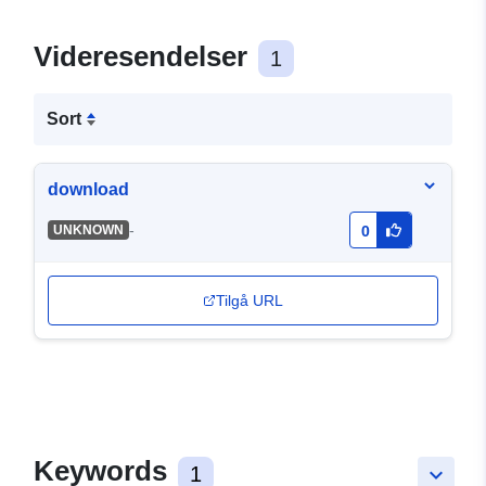
Videresendelser
1
Sort
download
-
UNKNOWN
0
Tilgå URL
Keywords
1
keyboard_arrow_down