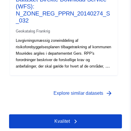
(WFS):
simpelthen anbefalede. Den godkendte RPP er en
offentlig servitut og kan gøres gældende over for
N_ZONE_REG_PPRN_20140274_S
tredjemand.
_032
Geokatalog Frankrig
Lovgivningsmæssig zoneinddeling af
risikoforebyggelsesplanen tilbagetrækning af kommunen
Mourèdes argiles i departementet Gers. RPP's
forordninger beskriver de forskellige krav og
anbefalinger, der skal gælde for hvert af de områder, der
er omfattet af det lovgivningsmæssige kort. Disse krav
er i det væsentlige konstruktive bestemmelser og tager
hovedsagelig sigte på opførelse af nye huse. Nogle af
dem gælder dog også for eksisterende konstruktioner.
arrow_forward
Explore similar datasets
Afhængigt af konstruktionstypen (eksisterende eller
fremtidige) er nogle af disse krav obligatoriske eller
simpelthen anbefalede. Den godkendte RPP er en
offentlig servitut og kan gøres gældende over for
Kvalitet
tredjemand.