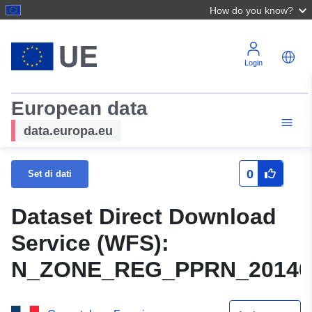
How do you know?
Login
European data
data.europa.eu
0
Set di dati
Dataset Direct Download
Service (WFS):
N_ZONE_REG_PPRN_20140