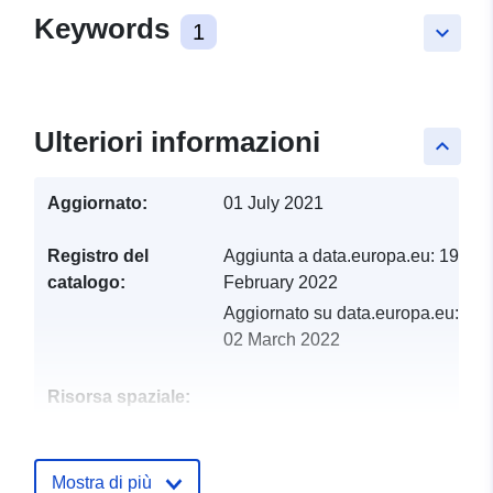
Keywords
1
keyboard_arrow_down
Ulteriori informazioni
keyboard_arrow_up
Aggiornato:
01 July 2021
Registro del
Aggiunta a data.europa.eu:
19
catalogo:
February 2022
Aggiornato su data.europa.eu:
02 March 2022
Risorsa spaziale:
Identificatori:
http://catalogue.geo-
ide.developpement-
Mostra di più