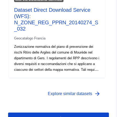
(esistente o futuro), alcuni di questi requisiti sono
Dataset Direct Download Service
obbligatori o semplicemente raccomandati. L'RPP
(WFS):
approvato è una servitù di pubblica utilità ed è opponibile
a terzi.
N_ZONE_REG_PPRN_20140274_S
_032
Geocatalogo Francia
Zonizzazione normativa del piano di prevenzione dei
rischi Ritiro delle Argiles del comune di Mourède nel
dipartimento di Gers. I regolamenti del RPP descrivono i
diversi requisiti e raccomandazioni che si applicano a
ciascuno dei settori della mappa normativa. Tali requisiti
sono essenzialmente disposizioni costruttive e mirano
principalmente alla costruzione di nuove abitazioni.
Tuttavia, alcuni di essi si applicano anche alle
costruzioni esistenti.A seconda del tipo di costruzione
arrow_forward
Explore similar datasets
(esistente o futuro), alcuni di questi requisiti sono
obbligatori o semplicemente raccomandati. L'RPP
approvato è una servitù di pubblica utilità ed è opponibile
a terzi.Zonizzazione normativa del piano di prevenzione