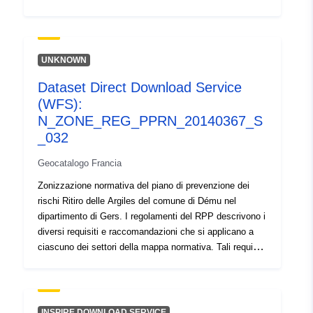
sono essenzialmente disposizioni costruttive e mirano
principalmente alla costruzione di nuove abitazioni.
Tuttavia, alcuni di essi si applicano anche alle
costruzioni esistenti. A seconda del tipo di costruzione
UNKNOWN
(esistente o futuro), alcuni di questi requisiti sono
Dataset Direct Download Service
obbligatori o semplicemente raccomandati. L'RPP
(WFS):
approvato è una servitù di pubblica utilità ed è opponibile
a terzi.
N_ZONE_REG_PPRN_20140367_S
_032
Geocatalogo Francia
Zonizzazione normativa del piano di prevenzione dei
rischi Ritiro delle Argiles del comune di Dému nel
dipartimento di Gers. I regolamenti del RPP descrivono i
diversi requisiti e raccomandazioni che si applicano a
ciascuno dei settori della mappa normativa. Tali requisiti
sono essenzialmente disposizioni costruttive e mirano
principalmente alla costruzione di nuove abitazioni.
Tuttavia, alcuni di essi si applicano anche alle
costruzioni esistenti. A seconda del tipo di costruzione
INSPIRE DOWNLOAD SERVICE