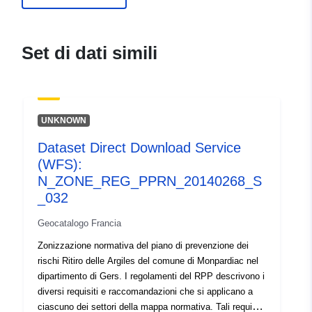
durable.gouv.fr/service/fr-
120066022-wxs-7e28fc63-
0c89-452a-bbe5-
Set di dati simili
78a93fc782f7
uriRef:
http://data.europa.eu/88u/dataset/fr
120066022-srv-9b62ace4-8206-
UNKNOWN
46d1-8144-7ec98a3933df
Dataset Direct Download Service
Tipo:
Risorsa:
(WFS):
http://inspire.ec.europa.eu/metadat
N_ZONE_REG_PPRN_20140268_S
codelist/SpatialDataServiceType/d
_032
Geocatalogo Francia
Zonizzazione normativa del piano di prevenzione dei
rischi Ritiro delle Argiles del comune di Monpardiac nel
dipartimento di Gers. I regolamenti del RPP descrivono i
diversi requisiti e raccomandazioni che si applicano a
ciascuno dei settori della mappa normativa. Tali requisiti