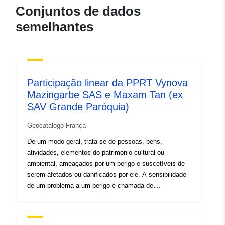
120066022-wxs-5619d9ad-
Conjuntos de dados
cad7-45b8-a367-
semelhantes
41f80fb285b3
uriRef:
http://data.europa.eu/88u/dataset/fr
120066022-srv-9b6a2544-b05b-
4973-b726-2988ad00b84d
Participação linear da PPRT Vynova
Mazingarbe SAS e Maxam Tan (ex
Tipo:
Recurso:
SAV Grande Paróquia)
http://inspire.ec.europa.eu/metadat
codelist/SpatialDataServiceType/d
Geocatálogo França
De um modo geral, trata-se de pessoas, bens,
atividades, elementos do património cultural ou
ambiental, ameaçados por um perigo e suscetíveis de
serem afetados ou danificados por ele. A sensibilidade
de um problema a um perigo é chamada de
«vulnerabilidade». Essa classe de objetos reúne todas
as questões abordadas no estudo RPP. Uma questão é
um objeto datado cuja consideração depende do