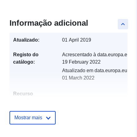
Informação adicional
keyboard_arrow_up
Atualizado:
01 April 2019
Registo do
Acrescentado à data.europa.eu:
catálogo:
19 February 2022
Atualizado em data.europa.eu:
01 March 2022
Recurso
espacial:
Identificadores:
http://catalogue.geo-
Mostrar mais
ide.developpement-
durable.gouv.fr/service/fr-