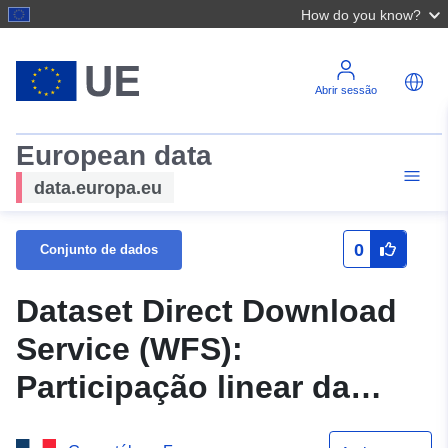
How do you know?
Abrir sessão
European data
data.europa.eu
0
Conjunto de dados
Dataset Direct Download
Service (WFS):
Participação linear da
PPRT Vynova Mazingarbe