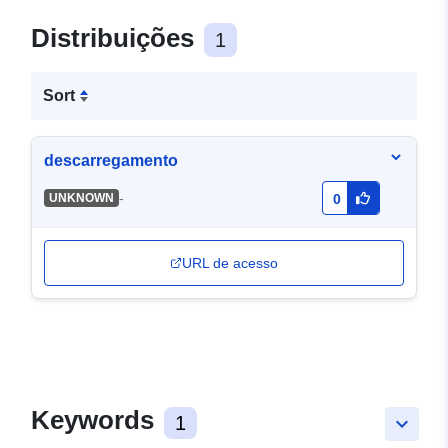
Distribuições
1
Sort
descarregamento
-
UNKNOWN
0
URL de acesso
Keywords
1
keyboard_arrow_down