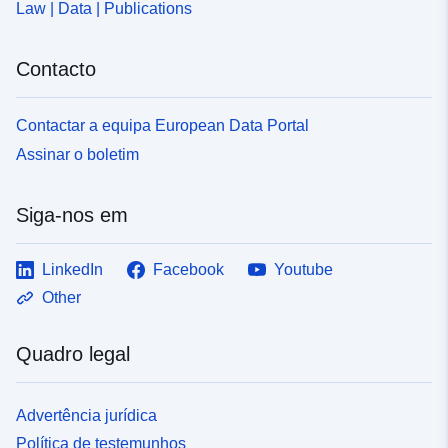
Law | Data | Publications
formam a base do conhecimento da cobertura do solo
necessária para o desenvolvimento da RPP, dentro ou
próximo da área de estudo, no momento da análise das
Contacto
questões. Os dados sobre questões representam uma
fotografia (figável e não exaustiva) dos ativos e das
pessoas expostas a perigos no momento da elaboração
Contactar a equipa European Data Portal
do plano de prevenção de riscos. Estes dados não são
Assinar o boletim
atualizados após a aprovação do RPP. Na prática, já
não são utilizados: as questões são recalculadas
conforme necessário com fontes de dados atualizadas.
Siga-nos em
LinkedIn
Facebook
Youtube
Other
Quadro legal
Advertência jurídica
Política de testemunhos