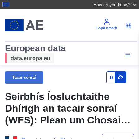
How do you know?
Logáil isteach
European data
data.europa.eu
0
Tacar sonraí
Seirbhís Íosluchtaithe
Dhírigh an tacair sonraí
(WFS): Plean um Chosaint
an Atmaisféir (APP) i