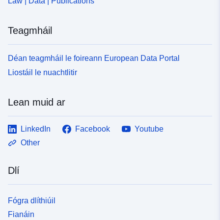
Law | Data | Publications
Teagmháil
Déan teagmháil le foireann European Data Portal
Liostáil le nuachtlitir
Lean muid ar
LinkedIn
Facebook
Youtube
Other
Dlí
Fógra dlíthiúil
Fianáin