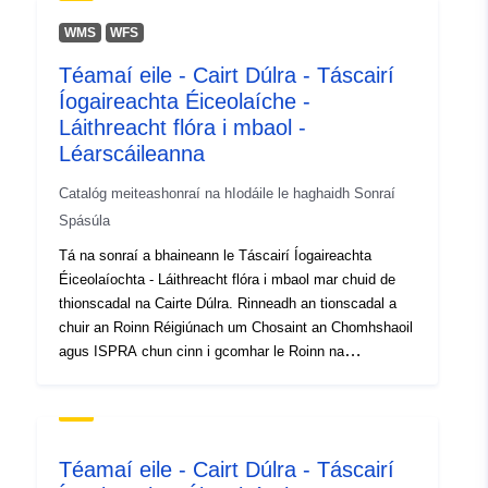
(Airteagail R222-13 go R222-36). Baileoidh na pleananna
chun an t-atmaisféar a chosaint an fhaisnéis is gá chun
WMS
WFS
fardal agus measúnú a dhéanamh ar cháilíocht an aeir
Téamaí eile - Cairt Dúlra - Táscairí
sa limistéar lena mbaineann.
Íogaireachta Éiceolaíche -
Láithreacht flóra i mbaol -
Léarscáileanna
Catalóg meiteashonraí na hIodáile le haghaidh Sonraí
Spásúla
Tá na sonraí a bhaineann le Táscairí Íogaireachta
Éiceolaíochta - Láithreacht flóra i mbaol mar chuid de
thionscadal na Cairte Dúlra. Rinneadh an tionscadal a
chuir an Roinn Réigiúnach um Chosaint an Chomhshaoil
agus ISPRA chun cinn i gcomhar le Roinn na
nEolaíochtaí Luibheolaíocha, Éiceolaíocha agus
Geolaíocha in Ollscoil Sassari. Is uirlis chognaíoch é
d'éigeandálaí comhshaoil nádúrtha a ligeann
meastachán a dhéanamh ar luach éiceolaíoch agus ar
Téamaí eile - Cairt Dúlra - Táscairí
mhéid leochaileachta agus leochaileachta na n-aonad