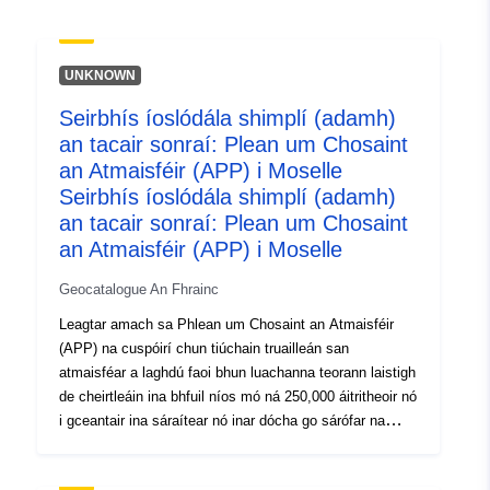
5f54de38232d
uriRef:
http://data.europa.eu/88u/dataset/fr
UNKNOWN
120066022-srv-9b6a3155-2166-
4f58-9409-c5e2651a63ca
Seirbhís íoslódála shimplí (adamh)
an tacair sonraí: Plean um Chosaint
Clóscríobh:
Acmhainn:
an Atmaisféir (APP) i Moselle
http://inspire.ec.europa.eu/metadat
Seirbhís íoslódála shimplí (adamh)
codelist/SpatialDataServiceType/d
an tacair sonraí: Plean um Chosaint
an Atmaisféir (APP) i Moselle
Geocatalogue An Fhrainc
Leagtar amach sa Phlean um Chosaint an Atmaisféir
(APP) na cuspóirí chun tiúchain truailleán san
atmaisféar a laghdú faoi bhun luachanna teorann laistigh
de cheirtleáin ina bhfuil níos mó ná 250,000 áitritheoir nó
i gceantair ina sáraítear nó inar dócha go sárófar na
teorainnluachanna. Tá struchtúr na bpleananna chun an
t-atmaisféar a chosaint á rialú ag an gCód Comhshaoil