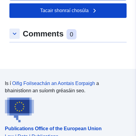
Tacair shonraí chosúla
Comments
keyboard_arrow_down
0
Is í
Oifig Foilseachán an Aontais Eorpaigh
a
bhainistíonn an suíomh gréasáin seo.
Publications Office of the European Union