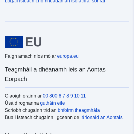
Logáil isteach chomhéadan an tsoláthraí sonraí
Faigh amach níos mó ar
europa.eu
Teagmháil a dhéanamh leis an Aontas
Eorpach
Glaoigh orainn ar
00 800 6 7 8 9 10 11
Úsáid roghanna
gutháin eile
Scríobh chugainn tríd an
bhfoirm theagmhála
Buail isteach chugainn i gceann de
lárionaid an Aontais