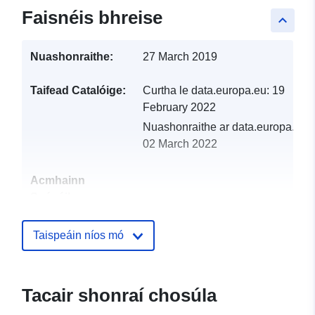
Faisnéis bhreise
keyboard_arrow_up
Nuashonraithe:
27 March 2019
Taifead Catalóige:
Curtha le data.europa.eu:
19
February 2022
Nuashonraithe ar data.europa.eu:
02 March 2022
Acmhainn
Spásúil:
Aitheantóirí:
http://catalogue.geo-
Taispeáin níos mó
ide.developpement-
durable.gouv.fr/service/fr-
120066022-wxs-84c267ba-
Tacair shonraí chosúla
f0c0-405c-86b9-