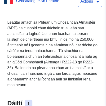
Geocatalogue An Fhrainc
Moselle
Actions
Leagtar amach sa Phlean um Chosaint an Atmaisféir
(APP) na cuspóirí chun tiúchain truailleán san
atmaisféar a laghdú faoi bhun luachanna teorann
laistigh de cheirtleáin ina bhfuil níos mó ná 250,000
áitritheoir nó i gceantair ina sáraítear nó inar dócha go
sárófar na teorainnluachanna. Tá struchtúr na
bpleananna chun an t-atmaisféar a chosaint á rialú ag
an gCód Comhshaoil (Airteagail R222-13 go R222-
36). Baileoidh na pleananna chun an t-atmaisféar a
chosaint an fhaisnéis is gá chun fardal agus measúnú
a dhéanamh ar cháilíocht an aeir sa limistéar lena
mbaineann.
Dáiltí
1