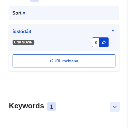
Sort
íoslódáil
-
UNKNOWN
0
URL rochtana
Keywords
1
keyboard_arrow_down