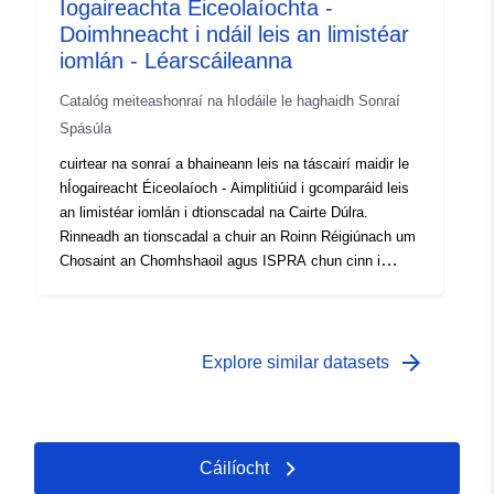
Íogaireachta Éiceolaíochta -
cartagrafach.
Doimhneacht i ndáil leis an limistéar
iomlán - Léarscáileanna
Catalóg meiteashonraí na hIodáile le haghaidh Sonraí
Spásúla
cuirtear na sonraí a bhaineann leis na táscairí maidir le
hÍogaireacht Éiceolaíoch - Aimplitiúid i gcomparáid leis
an limistéar iomlán i dtionscadal na Cairte Dúlra.
Rinneadh an tionscadal a chuir an Roinn Réigiúnach um
Chosaint an Chomhshaoil agus ISPRA chun cinn i
gcomhar le Roinn na nEolaíochtaí Luibheolaíocha,
Éiceolaíocha agus Geolaíocha in Ollscoil Sassari. Is
uirlis chognaíoch é d'éigeandálaí comhshaoil nádúrtha a
ligeann meastachán a dhéanamh ar luach éiceolaíoch
arrow_forward
Explore similar datasets
agus ar mhéid leochaileachta agus leochaileachta na n-
aonad cartagrafach.
Cáilíocht