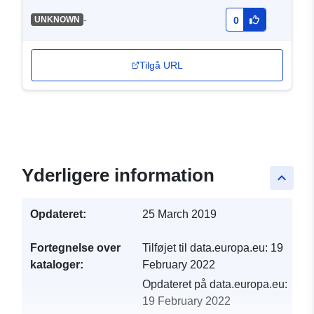
-
UNKNOWN
0
Tilgå URL
Yderligere information
keyboard_arrow_up
Opdateret:
25 March 2019
Fortegnelse over
Tilføjet til data.europa.eu:
19
kataloger:
February 2022
Opdateret på data.europa.eu:
19 February 2022