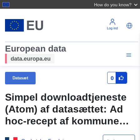
How do you know?
Log ind
European data
data.europa.eu
0
Datasæt
Simpel downloadtjeneste
(Atom) af datasættet: Ad
hoc-recept af kommunen
Franleu kommunes PLU