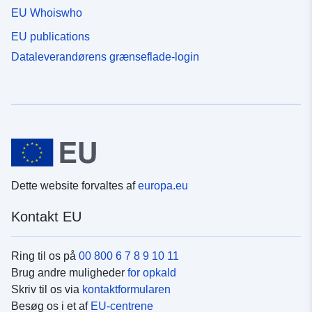
EU Whoiswho
EU publications
Dataleverandørens grænseflade-login
Dette website forvaltes af
europa.eu
Kontakt EU
Ring til os på
00 800 6 7 8 9 10 11
Brug andre muligheder
for opkald
Skriv til os via
kontaktformularen
Besøg os i et af
EU-centrene