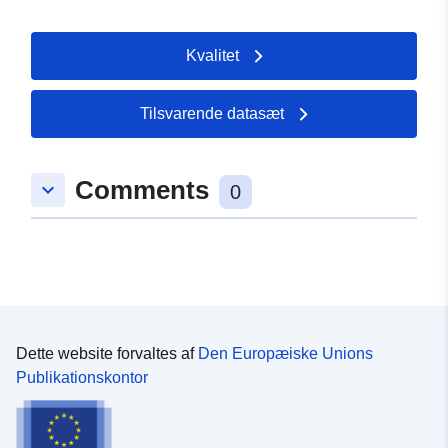
recept, der supplerer et område af
planlægningsdokumentet, pålægger generelt en
Kvalitet
yderligere begrænsning af reguleringen af området.
Tilsvarende datasæt
Comments
keyboard_arrow_down
0
Dette website forvaltes af
Den Europæiske Unions
Publikationskontor