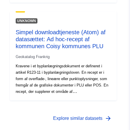
planlægningsdokumentet, pålægger generelt en
yderligere begrænsning af reguleringen af området.
UNKNOWN
Simpel downloadtjeneste (Atom) af
datasættet: Ad hoc-recept af
kommunen Coisy kommunes PLU
Geokatalog Frankrig
Kravene i et byplanlægningsdokument er defineret i
artikel R123-11 i byplanlægningsloven. En recept er i
form af overflade-, lineære eller punktoplysninger, som
fremgår af de grafiske dokumenter i PLU eller POS. En
recept, der supplerer et område af
planlægningsdokumentet, pålægger generelt en
yderligere begrænsning af reguleringen af området.
Kravene i et byplanlægningsdokument er defineret i
artikel R123-11 i byplanlægningsloven. En recept er i
arrow_forward
Explore similar datasets
form af overflade-, lineære eller punktoplysninger, som
fremgår af de grafiske dokumenter i PLU eller POS. En