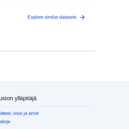
arrow_forward
Explore similar datasets
uston ylläpitäjä
itteet, visio ja arvot
skirje