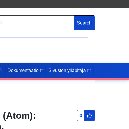
Search
Dokumentaatio
Sivuston ylläpitäjä
 (Atom):
0
,