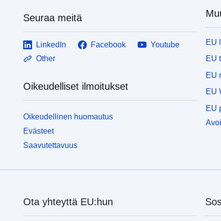
Muu
Seuraa meitä
EU 
LinkedIn
Facebook
Youtube
EU 
Other
EU r
Oikeudelliset ilmoitukset
EU 
EU p
Oikeudellinen huomautus
Avoi
Evästeet
Saavutettavuus
Ota yhteyttä EU:hun
Sos