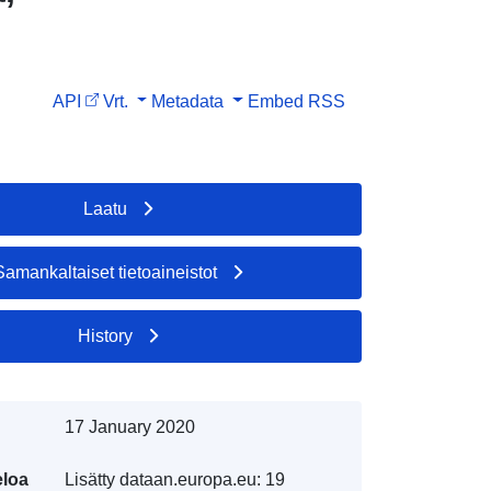
API
Vrt.
Metadata
Embed
RSS
Laatu
Samankaltaiset tietoaineistot
History
17 January 2020
eloa
Lisätty dataan.europa.eu:
19