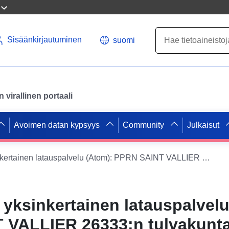
Sisäänkirjautuminen
suomi
virallinen portaali
Avoimen datan kypsyys
Community
Julkaisut
Datapaketin yksinkertainen latauspalvelu (Atom): PPRN SAINT VALLIER 26333:n tulvakunta, hyväksytty 30/11/2012
 yksinkertainen latauspalvelu
 VALLIER 26333:n tulvakunta