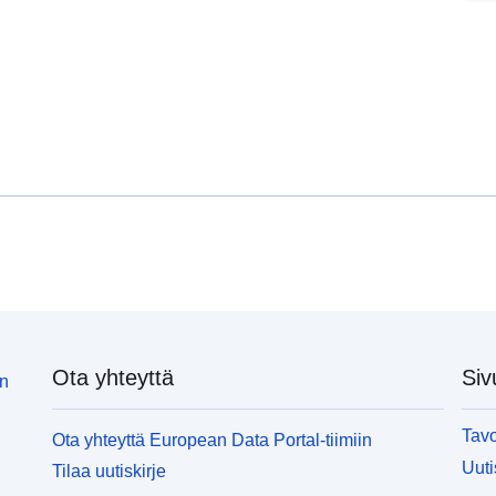
Ota yhteyttä
Siv
in
Tavo
Ota yhteyttä European Data Portal-tiimiin
Uuti
Tilaa uutiskirje