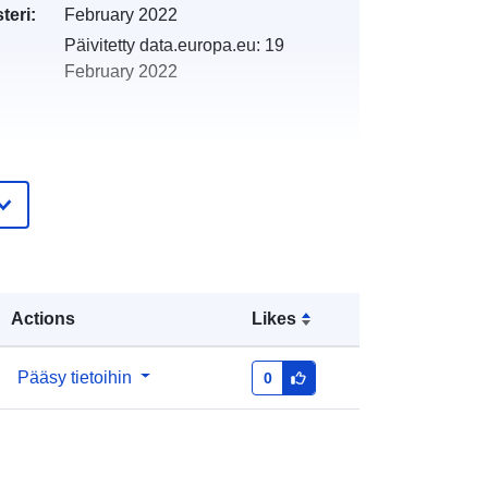
teri:
February 2022
Päivitetty data.europa.eu:
19
February 2022
http://catalogue.geo-
ide.developpement-
durable.gouv.fr/service/fr-
120066022-atom-4304f9cf-9864-
4aad-b9c1-edec5f255226
Actions
Likes
http://data.europa.eu/88u/dataset/fr-
Pääsy tietoihin
0
120066022-srv-9b726e52-cf1a-
4044-96b0-5d8bef663de9
Tietoaineistolinkki: