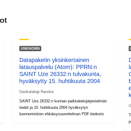
ot
UNKNOWN
Datapaketin yksinkertainen
latauspalvelu (Atom): PPRN:n
SAINT Uze 26332:n tulvakunta,
hyväksytty 15. huhtikuuta 2004
Geokatalogi Ranska
SAINT Uze 26332:n kunnan paikkatietojärjestelmän
G
tiedot ja 15. huhtikuuta 2004 hyväksytyn
luonnonriskien ehkäisysuunnitelman PDF-tiedosto
T
p