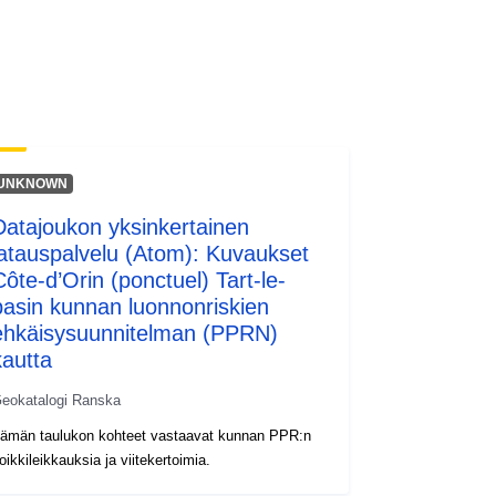
http://inspire.ec.europa.eu/metadata-
codelist/SpatialDataServiceType/do
wnlo...
UNKNOWN
Datajoukon yksinkertainen
latauspalvelu (Atom): Kuvaukset
Côte-d’Orin (ponctuel) Tart-le-
basin kunnan luonnonriskien
ehkäisysuunnitelman (PPRN)
kautta
eokatalogi Ranska
ämän taulukon kohteet vastaavat kunnan PPR:n
oikkileikkauksia ja viitekertoimia.