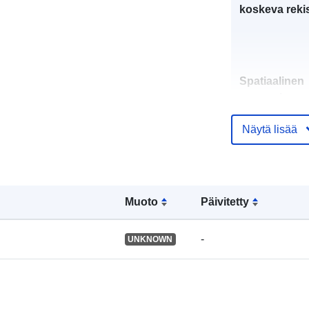
koskeva rekis
Spatiaalinen
resurssi:
Näytä lisää
Tunnisteet:
Muoto
Päivitetty
uriRef:
-
UNKNOWN
Tyyppi: