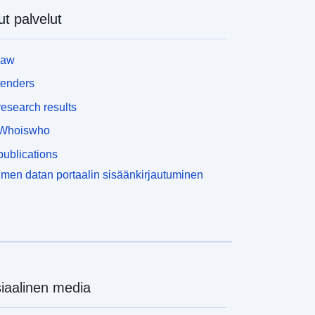
t palvelut
law
tenders
esearch results
Whoiswho
ublications
men datan portaalin sisäänkirjautuminen
iaalinen media