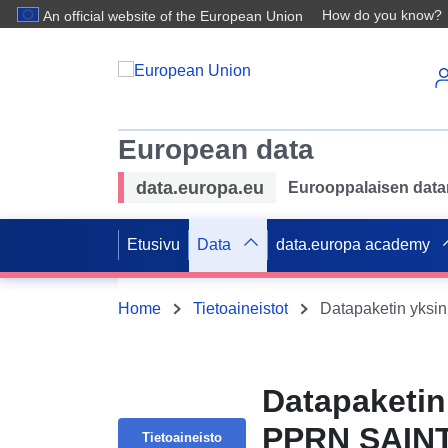
How do you know?
An official website of the European Union
European data
data.europa.eu
Eurooppalaisen datan 
Etusivu
Data
data.europa academy
Home
Tietoaineistot
Datapaketin
PPRN SAINT
Tietoaineisto