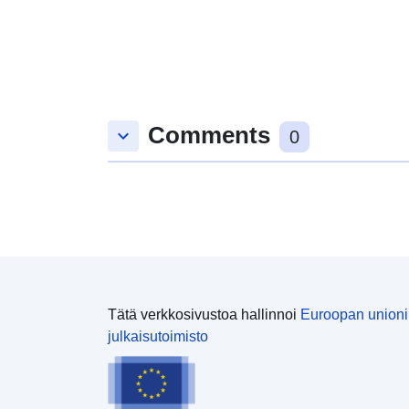
Comments
keyboard_arrow_down
0
Tätä verkkosivustoa hallinnoi
Euroopan union
julkaisutoimisto