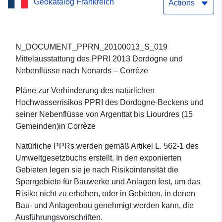
Geokatalog Frankreich
PPRI 2013 Dordogne und
Actions
Nebenflüsse nach
Nonards – Corrèze
N_DOCUMENT_PPRN_20100013_S_019
Mittelausstattung des PPRI 2013 Dordogne und
Nebenflüsse nach Nonards – Corrèze
Pläne zur Verhinderung des natürlichen
Hochwasserrisikos PPRI des Dordogne-Beckens und
seiner Nebenflüsse von Argenttat bis Liourdres (15
Gemeinden)in Corrèze
Natürliche PPRs werden gemäß Artikel L. 562-1 des
Umweltgesetzbuchs erstellt. In den exponierten
Gebieten legen sie je nach Risikointensität die
Sperrgebiete für Bauwerke und Anlagen fest, um das
Risiko nicht zu erhöhen, oder in Gebieten, in denen
Bau- und Anlagenbau genehmigt werden kann, die
Ausführungsvorschriften.