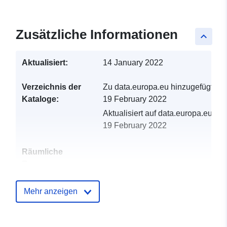
Zusätzliche Informationen
keyboard_arrow_up
Aktualisiert:
14 January 2022
Verzeichnis der
Zu data.europa.eu hinzugefügt:
Kataloge:
19 February 2022
Aktualisiert auf data.europa.eu:
19 February 2022
Räumliche
Ressource:
Identifikatoren:
http://descartes-dev.cete-
Mehr anzeigen
mediterranee.i2/service/fr-
120066022-atom-4130dc8e-
ab0c-4201-b2b4-