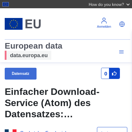
How do you know?
Anmelden
European data
data.europa.eu
0
Datensatz
Einfacher Download-
Service (Atom) des
Datensatzes:
Mittelausstattung des