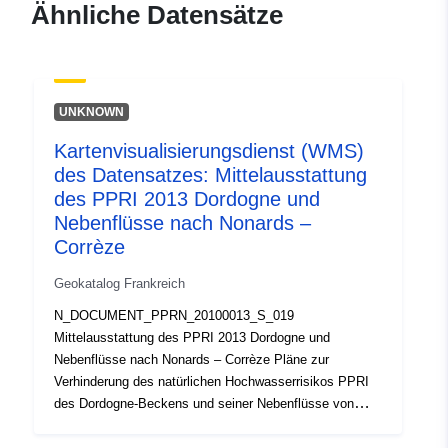
Ähnliche Datensätze
d89d87e47887
uriRef:
http://data.europa.eu/88u/dataset/fr
120066022-srv-9b7fb3ca-fd84-4bff
UNKNOWN
a878-0bc9a2e24f5d
Kartenvisualisierungsdienst (WMS)
Typ:
Ressource:
des Datensatzes: Mittelausstattung
http://inspire.ec.europa.eu/metadat
des PPRI 2013 Dordogne und
codelist/SpatialDataServiceType/d
Nebenflüsse nach Nonards –
Corrèze
Geokatalog Frankreich
N_DOCUMENT_PPRN_20100013_S_019
Mittelausstattung des PPRI 2013 Dordogne und
Nebenflüsse nach Nonards – Corrèze Pläne zur
Verhinderung des natürlichen Hochwasserrisikos PPRI
des Dordogne-Beckens und seiner Nebenflüsse von
Argenttat bis Liourdres (15 Gemeinden)in Corrèze
Natürliche PPRs werden gemäß Artikel L. 562-1 des