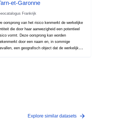
Tarn-et-Garonne
eocatalogus Frankrijk
e oorsprong van het risico kenmerkt de werkelijke
ntiteit die door haar aanwezigheid een potentieel
isico vormt. Deze oorsprong kan worden
ekenmerkt door een naam en, in sommige
evallen, een geografisch object dat de werkelijke
ntiteit die het risico veroorzaakt, lokaliseert. De
ocatie van de entiteit en de kennis van het
evaarlijke fenomeen worden gebruikt om de
isicopools, de aan risico’s blootgestelde gebieden
ie aan het RPP ten grondslag liggen, te definiëren.
oor NRPP’s kan deze entiteit bijvoorbeeld
vereenkomen met een waterloop, een geologisch
nstabiel gebied.
arrow_forward
Explore similar datasets