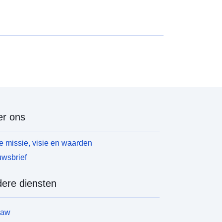
r ons
 missie, visie en waarden
wsbrief
ere diensten
law