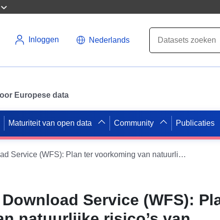
Inloggen
Nederlands
 voor Europese data
Maturiteit van open data
Community
Publicaties
Dataset Direct Download Service (WFS): Plan ter voorkoming van natuurlijke risico’s van terreinbewegingen — Gemeente Montjoi — Lineaire oorsprong van het risico — Departement Tarn-et-Garonne
t Download Service (WFS): Pla
 natuurlijke risico’s van