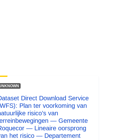
http://inspire.ec.europa.eu/metadata-
codelist/ResourceType/services
UNKNOWN
Dataset Direct Download Service
(WFS): Plan ter voorkoming van
atuurlijke risico’s van
terreinbewegingen — Gemeente
Roquecor — Lineaire oorsprong
van het risico — Departement