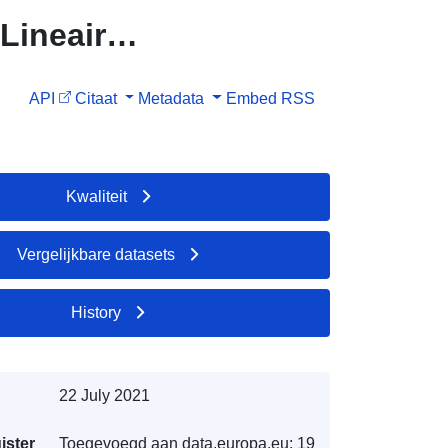
Lineaire
rn-et-
API
Citaat
Metadata
Embed
RSS
Kwaliteit
Vergelijkbare datasets
History
22 July 2021
ister
Toegevoegd aan data.europa.eu:
19