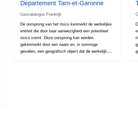
Departement Tarn-et-Garonne
Geocatalogus Frankrijk
G
De oorsprong van het risico kenmerkt de werkelijke
D
entiteit die door haar aanwezigheid een potentieel
e
risico vormt. Deze oorsprong kan worden
r
gekenmerkt door een naam en, in sommige
g
gevallen, een geografisch object dat de werkelijke
g
entiteit die het risico veroorzaakt, lokaliseert. De
e
locatie van de entiteit en de kennis van het
l
gevaarlijke fenomeen worden gebruikt om de
g
risicopools, de aan risico’s blootgestelde gebieden
r
die aan het RPP ten grondslag liggen, te definiëren.
d
Voor NRPP’s kan deze entiteit bijvoorbeeld
V
overeenkomen met een waterloop, een geologisch
o
instabiel gebied.
i