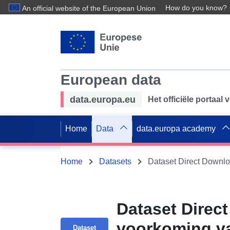
How do you know?
An official website of the European Union
European data
data.europa.eu
Het officiële portaal
Home
Data
data.europa academy
Home
Datasets
Dataset Direc
voorkoming van
Dataset