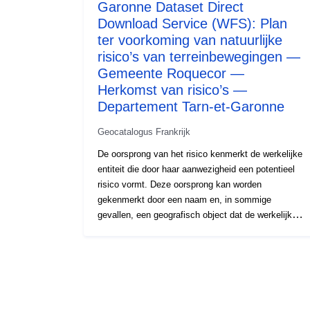
Garonne Dataset Direct
Download Service (WFS): Plan
ter voorkoming van natuurlijke
risico’s van terreinbewegingen —
Gemeente Roquecor —
Herkomst van risico’s —
Departement Tarn-et-Garonne
Geocatalogus Frankrijk
De oorsprong van het risico kenmerkt de werkelijke
entiteit die door haar aanwezigheid een potentieel
risico vormt. Deze oorsprong kan worden
gekenmerkt door een naam en, in sommige
gevallen, een geografisch object dat de werkelijke
entiteit die het risico veroorzaakt, lokaliseert. De
locatie van de entiteit en de kennis van het
gevaarlijke fenomeen worden gebruikt om de
risicopools, de aan risico’s blootgestelde gebieden
die aan het RPP ten grondslag liggen, te definiëren.
Voor NRPP’s kan deze entiteit bijvoorbeeld