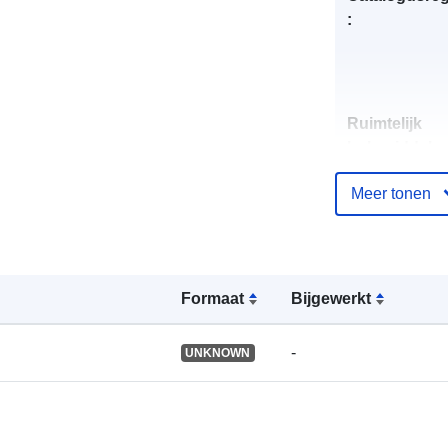
:
Ruimtelijk
hulpmiddel:
Meer tonen
Identificatore
Formaat
Bijgewerkt
uriRef:
-
UNKNOWN
Soort: