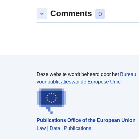
overeenkomen met een waterloop, een geologisch
Comments
instabiel gebied.
keyboard_arrow_down
0
Deze website wordt beheerd door het
Bureau
voor publicatiesvan de Europese Unie
Publications Office of the European Union
Law | Data | Publications